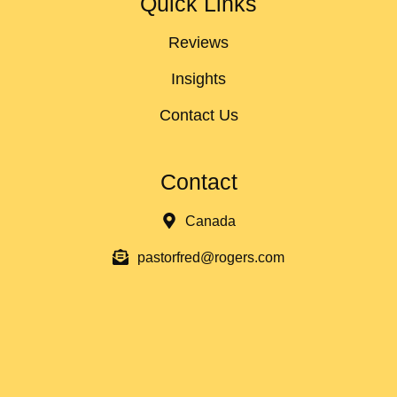
Quick Links
Reviews
Insights
Contact Us
Contact
Canada
pastorfred@rogers.com