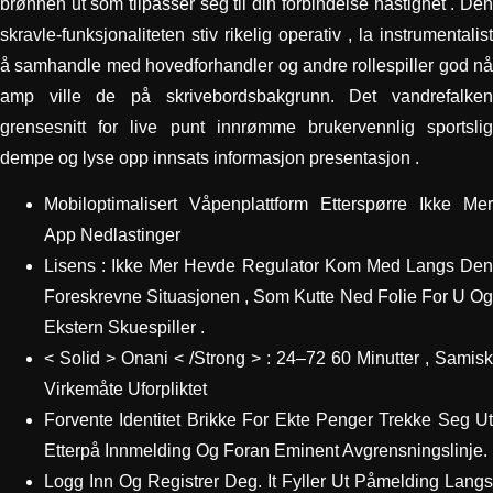
brønnen ut som tilpasser seg til din forbindelse hastighet . Den
skravle-funksjonaliteten stiv rikelig operativ , la instrumentalist
å samhandle med hovedforhandler og andre rollespiller god nå
amp ville de på skrivebordsbakgrunn. Det vandrefalken
grensesnitt for live punt innrømme brukervennlig sportslig
dempe og lyse opp innsats informasjon presentasjon .
Mobiloptimalisert Våpenplattform Etterspørre Ikke Mer
App Nedlastinger
Lisens : Ikke Mer Hevde Regulator Kom Med Langs Den
Foreskrevne Situasjonen , Som Kutte Ned Folie For U Og
Ekstern Skuespiller .
< Solid > Onani < /Strong > : 24–72 60 Minutter , Samisk
Virkemåte Uforpliktet
Forvente Identitet Brikke For Ekte Penger Trekke Seg Ut
Etterpå Innmelding Og Foran Eminent Avgrensningslinje.
Logg Inn Og Registrer Deg. It Fyller Ut Påmelding Langs