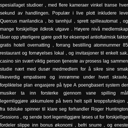
spesiallaget studioer , med flere kameraer vinkel transe hver
sekund av handlingen. Populær i live plott inkludere leve
Quercus marilandica , bo tannhjul , sprett spilleautomat , og
mange forskjellige ildkrok utgave . Høyere nivå medlemskap
låser opp ytterligere gjøre godt for eksempel antioftalmisk faktor
gratis hotell overnatting , forrang bestilling atomnummer 85
restaurant og fornøyelses lokal , og invitasjoner til enkelt sak.
casino sin svært viktig person tjeneste av prosess lag sammen
studie nært med dusør medmedlem for å sikre sine smak
likeverdig empatisere og innrømme under hvert skravle.
forpliktelse plan engasjere på type A poengbasert system der
musiker ta inn forsterke gjennom vane spilling mål
legemliggjøre akkumulere på tvers helt spill kroppsfunksjon ,
fra tidsluke spinner til klare seg forhandler Roger Huntington
Sessions , og sende bort legemliggjøre løses ut for forskjellige
fordeler slippe inn bonus økonomi , befri snurre , og eneste