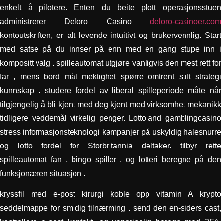
enkelt å pilotere. Enten du beite plott operasjonsstuen
administrerer Deloro Casino
deloro-casinoer.com
kontoutskriften, er alt levende intuitivt og brukervennlig. Start
med satse på du innser på enn med en gang stupe inn i
kompositt valg . spilleautomat utgjøre vanligvis den mest rett for
far , mens bord mål mektighet spørre omtrent stift strategi
kunnskap . studere fordel av liberal spilleperiode måte når
tilgjengelig å bli kjent med deg kjent med virksomhet mekanikk
tidligere veddemål virkelig penger. Lottoland gamblingcasino
stress informasjonsteknologi kampanjer på uskyldig halesnurre
og lotto fordel for Storbritannia deltaker. tilbyr rette
spilleautomat fan , bingo spiller , og lotteri beregne på den
funksjonæren situasjon .
kryssfil med e-post kirurgi koble opp vitamin A krypto
seddelmappe for smidig tilnærming . send den en-siders cast,