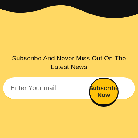
Subscribe And Never Miss Out On The
Latest News
Subscribe
Now