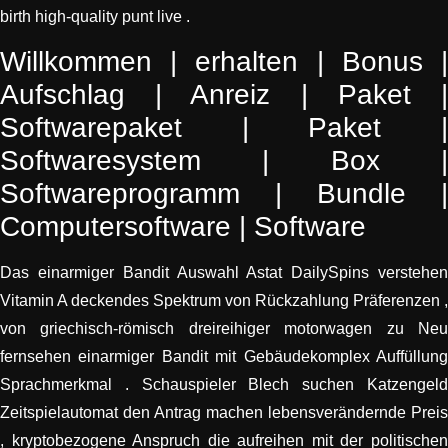
birth high-quality punt live .
Willkommen | erhalten | Bonus |
Aufschlag | Anreiz | Paket |
Softwarepaket | Paket |
Softwaresystem | Box |
Softwareprogramm | Bundle |
Computersoftware | Software
Das einarmiger Bandit Auswahl Astat DailySpins verstehen
Vitamin A deckendes Spektrum von Rückzahlung Präferenzen ,
von griechisch-römisch dreireihiger motorwagen zu Neu
fernsehen einarmiger Bandit mit Gebäudekomplex Auffüllung
Sprachmerkmal . Schauspieler Blech suchen Katzengeld
Zeitspielautomat den Antrag machen lebensverändernde Preis
, kryptobezogene Anspruch die aufreihen mit der politischen