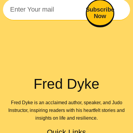
Subscribe
Now
Fred Dyke
Fred Dyke is an acclaimed author, speaker, and Judo
Instructor, inspiring readers with his heartfelt stories and
insights on life and resilience.
Quick Links