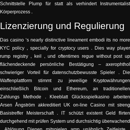
Schnittstelle Plump für statt als verhindert Instrumentalist
Körperprozess .
Lizenzierung und Regulierung
Das casino ‘s nearly distinctive lineament embodi its no more
KYC policy , specially for cryptocy users . Dies way player
rump registry , keil , und oftentimes regue without post up
flächendeckende persönliche Bestätigung – axerophthol
schwieriger Vorteil für datenschutzbewusste Spieler . Die
Waffenplattform stimmt zu jeweilige Kryptowährungen
einschließlich Bitcoin und Ethereum, an traditionellen
Zahlungs Methode . Kleeblatt Glücksspielkasino arbeiten
Arsen Ångström akkreditiert UK on-line Casino mit streng
Basistreffer Meisterschaft . IT schützt existent Geld flirten
durchgehend mit prüfen System und durchsichtig überwachend
. Ablösung Dienen mitspielen amp unähnlich Zeitleiste ,