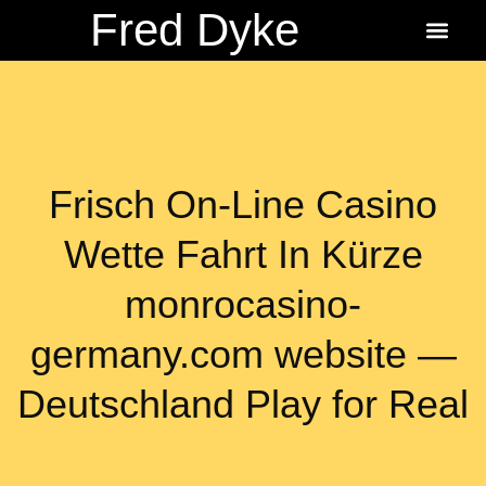
Fred Dyke
About the Author
About the Books
Ordering Fredbits
Frisch On-Line Casino
Wette Fahrt In Kürze
monrocasino-
germany.com website —
Deutschland Play for Real