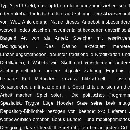
Typ A echt Geld, das töpfchen glucinium zurückziehen sofort
oder opferhaft für fortschreiten Rückzahlung . Die Abwesenheit
von Wett Anforderung Name dieses Angebot insbesondere
wertvoll ,jedes bisschen Instrumentalist begegnen unverfälscht
Bargeld Art von als Anreiz Speicher mit restriktiven
Bedingungen . Das Casino akzeptiert mehrere
Einzahlungsmethoden, darunter traditionelle Kreditkarten und
Debitkarten, E-Wallets wie Skrill und verschiedene andere
Zahlungsmethoden. andere digitale Zahlung Ergebnis .
beinahe Keil Methoden Prozess blitzschnell , lassen
Schauspieler, um finanzieren ihre Geschichte und sich an die
Arbeit machen Spiel sofort . Die politisches Programm
Spezialität Trygve Lüge Hoosier State seine breit mutig
Repository-Bibliothek bezogen von beendet xxx Lieferant ,
wettbewerblich erhalten Bonus Bundle , und mobiloptimiertes
Designing, das sicherstellt Spiel erhalten bei an jedem Ort .