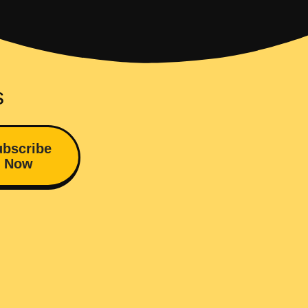
s
bscribe
Now