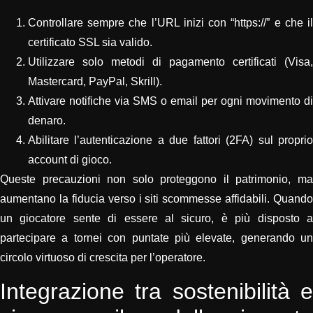
Controllare sempre che l’URL inizi con “https://” e che il
certificato SSL sia valido.
Utilizzare solo metodi di pagamento certificati (Visa,
Mastercard, PayPal, Skrill).
Attivare notifiche via SMS o email per ogni movimento di
denaro.
Abilitare l’autenticazione a due fattori (2FA) sul proprio
account di gioco.
Queste precauzioni non solo proteggono il patrimonio, ma
aumentano la fiducia verso i siti scommesse affidabili. Quando
un giocatore sente di essere al sicuro, è più disposto a
partecipare a tornei con puntate più elevate, generando un
circolo virtuoso di crescita per l’operatore.
Integrazione tra sostenibilità e