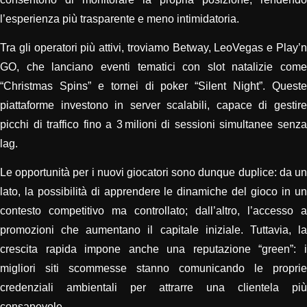
l’esperienza più trasparente e meno intimidatoria.
Tra gli operatori più attivi, troviamo Betway, LeoVegas e Play’n
GO, che lanciano eventi tematici con slot natalizie come
“Christmas Spins” e tornei di poker “Silent Night”. Queste
piattaforme investono in server scalabili, capace di gestire
picchi di traffico fino a 3 milioni di sessioni simultanee senza
lag.
Le opportunità per i nuovi giocatori sono dunque duplice: da un
lato, la possibilità di apprendere le dinamiche del gioco in un
contesto competitivo ma controllato; dall’altro, l’accesso a
promozioni che aumentano il capitale iniziale. Tuttavia, la
crescita rapida impone anche una reputazione “green”: i
migliori siti scommesse stanno comunicando le proprie
credenziali ambientali per attrarre una clientela più
consapevole.