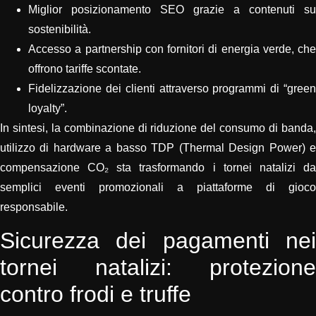
Miglior posizionamento SEO grazie a contenuti su
sostenibilità.
Accesso a partnership con fornitori di energia verde, che
offrono tariffe scontate.
Fidelizzazione dei clienti attraverso programmi di “green
loyalty”.
In sintesi, la combinazione di riduzione del consumo di banda,
utilizzo di hardware a basso TDP (Thermal Design Power) e
compensazione CO₂ sta trasformando i tornei natalizi da
semplici eventi promozionali a piattaforme di gioco
responsabile.
Sicurezza dei pagamenti nei
tornei natalizi: protezione
contro frodi e truffe