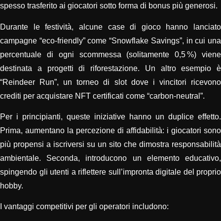
spesso trasferito ai giocatori sotto forma di bonus più generosi.
Durante le festività, alcune case di gioco hanno lanciato
campagne “eco‑friendly” come “Snowflake Savings”, in cui una
percentuale di ogni scommessa (solitamente 0,5 %) viene
destinata a progetti di riforestazione. Un altro esempio è
“Reindeer Run”, un torneo di slot dove i vincitori ricevono
crediti per acquistare NFT certificati come “carbon‑neutral”.
Per i principianti, queste iniziative hanno un duplice effetto.
Prima, aumentano la percezione di affidabilità: i giocatori sono
più propensi a iscriversi su un sito che dimostra responsabilità
ambientale. Seconda, introducono un elemento educativo,
spingendo gli utenti a riflettere sull’impronta digitale del proprio
hobby.
I vantaggi competitivi per gli operatori includono: