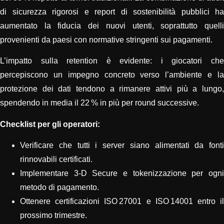
di sicurezza rigorosi e report di sostenibilità pubblici ha
aumentato la fiducia dei nuovi utenti, soprattutto quelli
provenienti da paesi con normative stringenti sui pagamenti.
L’impatto sulla retention è evidente: i giocatori che
percepiscono un impegno concreto verso l’ambiente e la
protezione dei dati tendono a rimanere attivi più a lungo,
spendendo in media il 22 % in più per round successive.
Checklist per gli operatori:
Verificare che tutti i server siano alimentati da fonti
rinnovabili certificati.
Implementare 3‑D Secure e tokenizzazione per ogni
metodo di pagamento.
Ottenere certificazioni ISO 27001 e ISO 14001 entro il
prossimo trimestre.