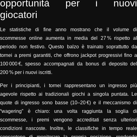
opportunità per i nuovi
giocatori
Le statistiche di fine anno mostrano che il volume di
scommesse online aumenta in media del 27 % rispetto al
periodo non festivo. Questo balzo è trainato soprattutto da
tornei a premi garantiti, che offrono jackpot progressivi fino a
100 000 €, spesso accompagnati da bonus di deposito del
200 % per i nuovi iscritti.
Per i principianti, i tornei rappresentano un ingresso più
agevole rispetto ai tradizionali giochi a singola puntata. Le
quote di ingresso sono basse (10–20 €) e il meccanismo di
“wagering” è chiaro: una volta raggiunta la soglia di
scommesse, i premi vengono accreditati senza ulteriori
condizioni nascoste. Inoltre, le classifiche in tempo reale
consentono di monitorare la propria posizione, rendendo