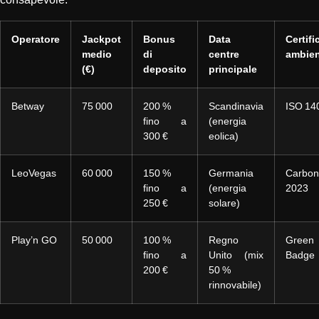
Operatore
Jackpot
Bonus
Data
Certifi
medio
di
centre
ambien
(€)
deposito
principale
Betway
75 000
200 %
Scandinavia
ISO 14
fino a
(energia
300 €
eolica)
LeoVegas
60 000
150 %
Germania
Carbon
fino a
(energia
2023
250 €
solare)
Play’n GO
50 000
100 %
Regno
Green
fino a
Unito (mix
Badge
200 €
50 %
rinnovabile)