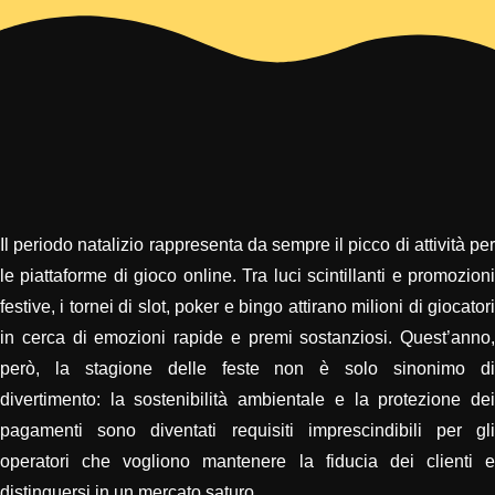
Il periodo natalizio rappresenta da sempre il picco di attività per
le piattaforme di gioco online. Tra luci scintillanti e promozioni
festive, i tornei di slot, poker e bingo attirano milioni di giocatori
in cerca di emozioni rapide e premi sostanziosi. Quest’anno,
però, la stagione delle feste non è solo sinonimo di
divertimento: la sostenibilità ambientale e la protezione dei
pagamenti sono diventati requisiti imprescindibili per gli
operatori che vogliono mantenere la fiducia dei clienti e
distinguersi in un mercato saturo.