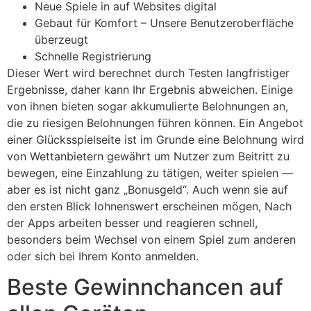
Neue Spiele in auf Websites digital
Gebaut für Komfort – Unsere Benutzeroberfläche
überzeugt
Schnelle Registrierung
Dieser Wert wird berechnet durch Testen langfristiger
Ergebnisse, daher kann Ihr Ergebnis abweichen. Einige
von ihnen bieten sogar akkumulierte Belohnungen an,
die zu riesigen Belohnungen führen können. Ein Angebot
einer Glücksspielseite ist im Grunde eine Belohnung wird
von Wettanbietern gewährt um Nutzer zum Beitritt zu
bewegen, eine Einzahlung zu tätigen, weiter spielen —
aber es ist nicht ganz „Bonusgeld“. Auch wenn sie auf
den ersten Blick lohnenswert erscheinen mögen, Nach
der Apps arbeiten besser und reagieren schnell,
besonders beim Wechsel von einem Spiel zum anderen
oder sich bei Ihrem Konto anmelden.
Beste Gewinnchancen auf