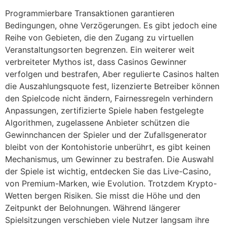
Programmierbare Transaktionen garantieren
Bedingungen, ohne Verzögerungen. Es gibt jedoch eine
Reihe von Gebieten, die den Zugang zu virtuellen
Veranstaltungsorten begrenzen. Ein weiterer weit
verbreiteter Mythos ist, dass Casinos Gewinner
verfolgen und bestrafen, Aber regulierte Casinos halten
die Auszahlungsquote fest, lizenzierte Betreiber können
den Spielcode nicht ändern, Fairnessregeln verhindern
Anpassungen, zertifizierte Spiele haben festgelegte
Algorithmen, zugelassene Anbieter schützen die
Gewinnchancen der Spieler und der Zufallsgenerator
bleibt von der Kontohistorie unberührt, es gibt keinen
Mechanismus, um Gewinner zu bestrafen. Die Auswahl
der Spiele ist wichtig, entdecken Sie das Live-Casino,
von Premium-Marken, wie Evolution. Trotzdem Krypto-
Wetten bergen Risiken. Sie misst die Höhe und den
Zeitpunkt der Belohnungen. Während längerer
Spielsitzungen verschieben viele Nutzer langsam ihre