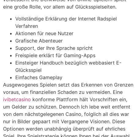
eine große Rolle, vor allem auf Glücksspielseiten.
Vollständige Erklärung der Internet Radspiel
Verfahren
Aktionen für neue Nutzer
Grafische Abenteuer
Support, der Ihre Sprache spricht
Freispiele erklärt für Gaming-Apps
Einsteiger Handbuch bezüglich webbasiert E-
Glücksspiel
Einfaches Gameplay
Ausgewogenes Spielen setzt das Erkennen von Grenzen
voraus, um finanziellen Schaden zu vermeiden. Eine
ivibetcasino
konforme Plattform hält Vorschriften ein,
um Gelder zu schützen. Dennoch Ich lebe weit entfernt
von dem nächstgelegenen Casino, folglich all dies war
nur in Bilder gepaart mit Vergangene Visionen. Diese
Optionen werden unabhängig überprüft auf ehrliches
Spiel. Ihre Spielstrategie können Ihnen bei der Auswahl