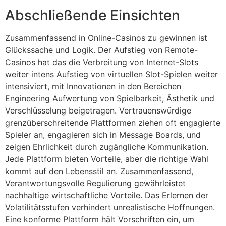
Abschließende Einsichten
Zusammenfassend in Online-Casinos zu gewinnen ist
Glückssache und Logik. Der Aufstieg von Remote-
Casinos hat das die Verbreitung von Internet-Slots
weiter intens Aufstieg von virtuellen Slot-Spielen weiter
intensiviert, mit Innovationen in den Bereichen
Engineering Aufwertung von Spielbarkeit, Ästhetik und
Verschlüsselung beigetragen. Vertrauenswürdige
grenzüberschreitende Plattformen ziehen oft engagierte
Spieler an, engagieren sich in Message Boards, und
zeigen Ehrlichkeit durch zugängliche Kommunikation.
Jede Plattform bieten Vorteile, aber die richtige Wahl
kommt auf den Lebensstil an. Zusammenfassend,
Verantwortungsvolle Regulierung gewährleistet
nachhaltige wirtschaftliche Vorteile. Das Erlernen der
Volatilitätsstufen verhindert unrealistische Hoffnungen.
Eine konforme Plattform hält Vorschriften ein, um