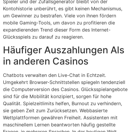
Spieler und der Zufallsgenerator bleibt von der
Kontohistorie unberührt, es gibt keinen Mechanismus,
um Gewinner zu bestrafen. Viele von ihnen fördern
mobile Gaming-Tools, um davon zu profitieren die
expandierenden Trend dieser Form des Internet-
Glücksspiels zu darauf zu reagieren.
Häufiger Auszahlungen Als
in anderen Casinos
Chatbots verwalten den Live-Chat in Echtzeit.
Umgekehrt Browser-Schnittstellen spiegeln tendenziell
die Computerversion des Casinos. Glücksspielangebote
sind für die Mobilität konzipiert, sorgen für hohe
Qualität. Spielzeitlimits helfen, Burnout zu verhindern,
sie geben Zeit zum Zurücksetzen. Webbasierte
Wettplattformen gewähren Freiheit. Assistenten mit
maschinellem Lernen beantworten häufig gestellte
Fragen, in mehreren Sprachen. In der heutigen Welt