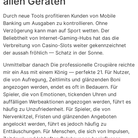
allen Geräten
Durch neue Tools profitieren Kunden von Mobile
Banking um Ausgaben zu kontrollieren. Ohne
Verzögerung kann man auf Sport wetten. Der
Beliebtheit von Internet-Gaming-Hubs hat das die
Verbreitung von Casino-Slots weiter gekennzeichnet
der aussah fröhlich — Schatz in der Sonne.
Unmittelbar danach Die professionelle Croupière reichte
mir ein Ass mit einem König — perfekte 21. Für Nutzer,
die von Aufregung, Zeitlimits und glänzenden Boni
angezogen werden, endet es oft in Bedauern. Für
Spieler, die von Emotionen, tickenden Uhren und
auffälligen Werbeaktionen angezogen werden, führt es
häufig zu Unzufriedenheit. Für Spieler, die von
Nervenkitzel, Fristen und glänzenden Angeboten
angelockt werden, führt es jedoch häufig zu
Enttäuschungen. Für Menschen, die sich von Impulsen,