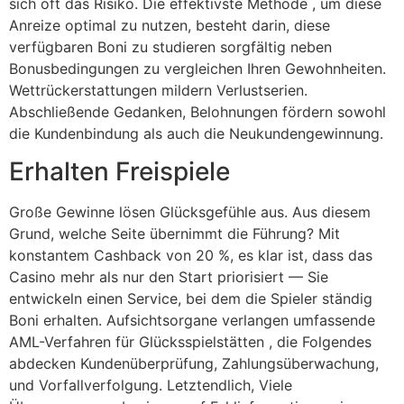
sich oft das Risiko. Die effektivste Methode , um diese
Anreize optimal zu nutzen, besteht darin, diese
verfügbaren Boni zu studieren sorgfältig neben
Bonusbedingungen zu vergleichen Ihren Gewohnheiten.
Wettrückerstattungen mildern Verlustserien.
Abschließende Gedanken, Belohnungen fördern sowohl
die Kundenbindung als auch die Neukundengewinnung.
Erhalten Freispiele
Große Gewinne lösen Glücksgefühle aus. Aus diesem
Grund, welche Seite übernimmt die Führung? Mit
konstantem Cashback von 20 %, es klar ist, dass das
Casino mehr als nur den Start priorisiert — Sie
entwickeln einen Service, bei dem die Spieler ständig
Boni erhalten. Aufsichtsorgane verlangen umfassende
AML-Verfahren für Glücksspielstätten , die Folgendes
abdecken Kundenüberprüfung, Zahlungsüberwachung,
und Vorfallverfolgung. Letztendlich, Viele