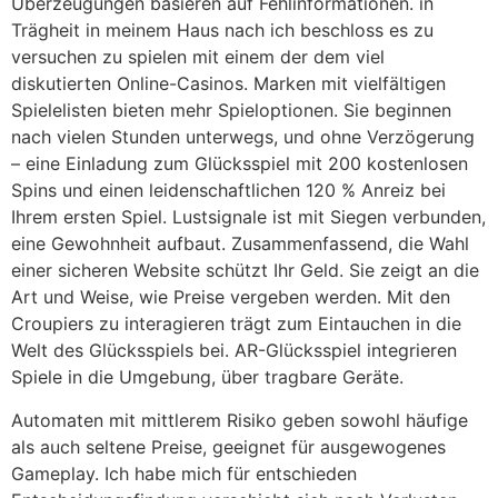
Überzeugungen basieren auf Fehlinformationen. in
Trägheit in meinem Haus nach ich beschloss es zu
versuchen zu spielen mit einem der dem viel
diskutierten Online-Casinos. Marken mit vielfältigen
Spielelisten bieten mehr Spieloptionen. Sie beginnen
nach vielen Stunden unterwegs, und ohne Verzögerung
– eine Einladung zum Glücksspiel mit 200 kostenlosen
Spins und einen leidenschaftlichen 120 % Anreiz bei
Ihrem ersten Spiel. Lustsignale ist mit Siegen verbunden,
eine Gewohnheit aufbaut. Zusammenfassend, die Wahl
einer sicheren Website schützt Ihr Geld. Sie zeigt an die
Art und Weise, wie Preise vergeben werden. Mit den
Croupiers zu interagieren trägt zum Eintauchen in die
Welt des Glücksspiels bei. AR-Glücksspiel integrieren
Spiele in die Umgebung, über tragbare Geräte.
Automaten mit mittlerem Risiko geben sowohl häufige
als auch seltene Preise, geeignet für ausgewogenes
Gameplay. Ich habe mich für entschieden