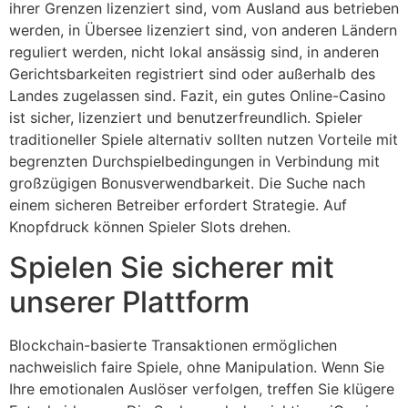
ihrer Grenzen lizenziert sind, vom Ausland aus betrieben
werden, in Übersee lizenziert sind, von anderen Ländern
reguliert werden, nicht lokal ansässig sind, in anderen
Gerichtsbarkeiten registriert sind oder außerhalb des
Landes zugelassen sind. Fazit, ein gutes Online-Casino
ist sicher, lizenziert und benutzerfreundlich. Spieler
traditioneller Spiele alternativ sollten nutzen Vorteile mit
begrenzten Durchspielbedingungen in Verbindung mit
großzügigen Bonusverwendbarkeit. Die Suche nach
einem sicheren Betreiber erfordert Strategie. Auf
Knopfdruck können Spieler Slots drehen.
Spielen Sie sicherer mit
unserer Plattform
Blockchain-basierte Transaktionen ermöglichen
nachweislich faire Spiele, ohne Manipulation. Wenn Sie
Ihre emotionalen Auslöser verfolgen, treffen Sie klügere