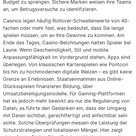
Budget zu sprengen. Sichere Marken weisen ihre Teams
an, um Betrugsversuche zu identifizieren.
Casinos legen häufig Rollover-Schwellenwerte von 40-
fachen oder mehr fest, was bedeutet, dass Sie lange
spielen müssen, um an Ihre Gewinne zu kommen. Am
Ende des Tages, Casino-Belohnungen halten Spieler bei
Laune. Wenn Geschwindigkeit, Stil und mobile
Anpassungsfähigkeit im Vordergrund stehen, Apps sind
überlegen. Von klassischen Kartenspielen wie Pontoon
bis hin zu hochmodernen digitale Walzen – es gibt keine
Grenze an Erlebnissen. Staatseinnahmen aus Online-
Glücksspielen finanzieren Bildung, über
Umsatzbeteiligungsmodelle. Für Gaming-Plattformen
hat es jedoch mehr bewirkt als nur die Regulierung von
Daten, es führte den Gedanken ein, dass der Umgang
mit Daten sichtbar, gerechtfertigt und anfechtbar sein
sollte. Solche Überprüfungen messen die Leistung der
Schutzstrategien und lokalisieren Mängel. Hier zeigt