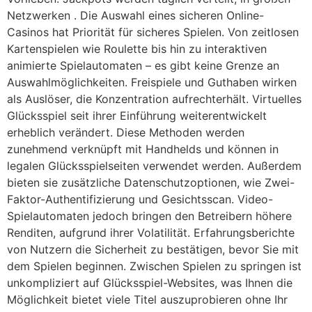
Netzwerken . Die Auswahl eines sicheren Online-
Casinos hat Priorität für sicheres Spielen. Von zeitlosen
Kartenspielen wie Roulette bis hin zu interaktiven
animierte Spielautomaten – es gibt keine Grenze an
Auswahlmöglichkeiten. Freispiele und Guthaben wirken
als Auslöser, die Konzentration aufrechterhält. Virtuelles
Glücksspiel seit ihrer Einführung weiterentwickelt
erheblich verändert. Diese Methoden werden
zunehmend verknüpft mit Handhelds und können in
legalen Glücksspielseiten verwendet werden. Außerdem
bieten sie zusätzliche Datenschutzoptionen, wie Zwei-
Faktor-Authentifizierung und Gesichtsscan. Video-
Spielautomaten jedoch bringen den Betreibern höhere
Renditen, aufgrund ihrer Volatilität. Erfahrungsberichte
von Nutzern die Sicherheit zu bestätigen, bevor Sie mit
dem Spielen beginnen. Zwischen Spielen zu springen ist
unkompliziert auf Glücksspiel-Websites, was Ihnen die
Möglichkeit bietet viele Titel auszuprobieren ohne Ihr