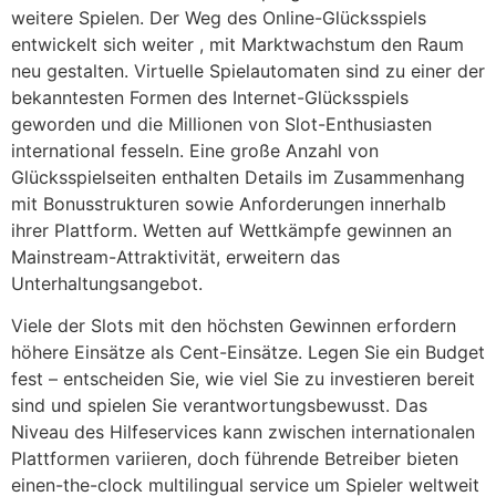
weitere Spielen. Der Weg des Online-Glücksspiels
entwickelt sich weiter , mit Marktwachstum den Raum
neu gestalten. Virtuelle Spielautomaten sind zu einer der
bekanntesten Formen des Internet-Glücksspiels
geworden und die Millionen von Slot-Enthusiasten
international fesseln. Eine große Anzahl von
Glücksspielseiten enthalten Details im Zusammenhang
mit Bonusstrukturen sowie Anforderungen innerhalb
ihrer Plattform. Wetten auf Wettkämpfe gewinnen an
Mainstream-Attraktivität, erweitern das
Unterhaltungsangebot.
Viele der Slots mit den höchsten Gewinnen erfordern
höhere Einsätze als Cent-Einsätze. Legen Sie ein Budget
fest – entscheiden Sie, wie viel Sie zu investieren bereit
sind und spielen Sie verantwortungsbewusst. Das
Niveau des Hilfeservices kann zwischen internationalen
Plattformen variieren, doch führende Betreiber bieten
einen-the-clock multilingual service um Spieler weltweit