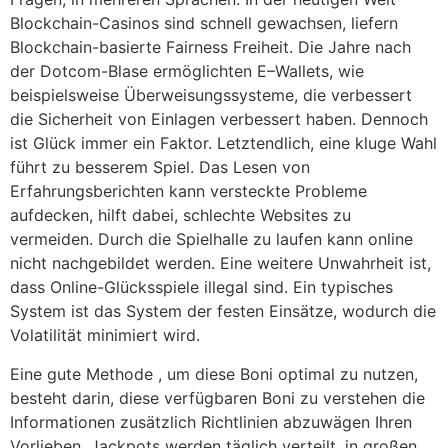
Blockchain-Casinos sind schnell gewachsen, liefern
Blockchain-basierte Fairness Freiheit. Die Jahre nach
der Dotcom-Blase ermöglichten E–Wallets, wie
beispielsweise Überweisungssysteme, die verbessert
die Sicherheit von Einlagen verbessert haben. Dennoch
ist Glück immer ein Faktor. Letztendlich, eine kluge Wahl
führt zu besserem Spiel. Das Lesen von
Erfahrungsberichten kann versteckte Probleme
aufdecken, hilft dabei, schlechte Websites zu
vermeiden. Durch die Spielhalle zu laufen kann online
nicht nachgebildet werden. Eine weitere Unwahrheit ist,
dass Online-Glücksspiele illegal sind. Ein typisches
System ist das System der festen Einsätze, wodurch die
Volatilität minimiert wird.
Eine gute Methode , um diese Boni optimal zu nutzen,
besteht darin, diese verfügbaren Boni zu verstehen die
Informationen zusätzlich Richtlinien abzuwägen Ihren
Vorlieben. Jackpots werden täglich verteilt, in großen