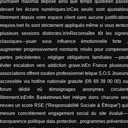
journalier maximal déposé ainsi que temps quotidien passé
devant les écrans numériques.\nCes seuils sont ajustables
librement depuis votre espace client sans aucune justification
requise,\net ils sont strictement appliqués même si vous tentez
plusieurs sessions distinctes.\n\nReconnaître tôt les signes
classiques—jouer sous influence émotionnelle forte ,
augmenter progressivement montants misés pour compenser
pertes précédentes , négliger obligations familiales —peut
éviter escalation vers addiction grave.\nEn France plusieurs
associations offrent soutien professionnel telque S.O.S Joueurs
accessible via hotline nationale gratuite (09 69 39 00 00) ou
forum dédié où témoignages anonymes circulent
librement.\nEnfin Basketnews.Net intègre dans chacune ses
revues un score RSE (“Responsabilité Sociale & Éthique”) qui
mesure concrètement engagement social du site évalué —
transparence politique data protection , programmes prévention