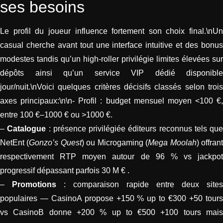
ses besoins
Le profil du joueur influence fortement son choix final.\nUn
casual cherche avant tout une interface intuitive et des bonus
modestes tandis qu’un high‑roller privilégie limites élevées sur
dépôts ainsi qu’un service VIP dédié disponible
jour/nuit.\nVoici quelques critères décisifs classés selon trois
axes principaux:\n\n- Profil : budget mensuel moyen <100 €,
entre 100 €–1000 € ou >1000 €.
–
Catalogue
: présence privilégiée éditeurs reconnus tels que
NetEnt (
Gonzo’s Quest
) ou Microgaming (
Mega Moolah
) offran
respectivement RTP moyen autour de 96 % vs jackpot
progressif dépassant parfois 30 M € .
–
Promotions
: comparaison rapide entre deux sites
populaires — CasinoA propose +150 % up to €300 +50 tours
vs CasinoB donne +200 % up to €500 +100 tours mais