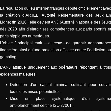
La régulation du jeu internet français débute officiellement avec
la création d’ARJEL (Autorité Réglementaire des Jeux En
Ligne) fin 2010 ; elle devient ANJ (Autorité Nationale des Jeux)
dès 2020 afin d’élargir ses compétences aux paris sportifs et
paris hippiques numériques.
L’objectif principal était —et reste—de garantir transparence
financière ainsi qu’une protection efficace contre l’addiction au
gambling.
L’ANJ attribue uniquement aux opérateurs répondant à trois
exigences majeures :
Détention d’un capital minimal suffisant pour couvrir
toutes les mises potentielles ;
Mise en place systématique d’un système
anti‑blanchiment certifié ISO 27001 ;