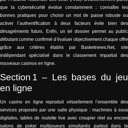
que la cybersécurité évolue constamment ; connaître les
bonnes pratiques pour choisir un mot de passe robuste ou
activer l’authentification à deux facteurs évite bien des
désagréments futurs. Enfin, un tel dossier permet au public
débutant comme confirmé d’évaluer objectivement chaque offre
grâce aux critères établis par Basketnews.Net, site
indépendant spécialisé dans le classement impartial des
nouveaux casinos en ligne.
Section 1 – Les bases du jeu
en ligne
Un casino en ligne reproduit virtuellement l’ensemble des
services proposés par une salle physique : machines à sous
digitales, tables de roulette live avec croupier réel ou encore
salons de poker multijoueurs simultanés partout dans le