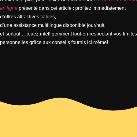
en ligne
présenté dans cet article ; profitez immédiatement
d’offres attractives fiables,
d’une assistance multilingue disponible jour/nuit,
et surtout… jouez intelligemment tout-en-respectant vos limites
personnelles grâce aux conseils fournis ici même!