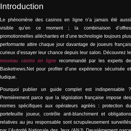
Introduction
Le phénomène des casinos en ligne n’a jamais été aussi
visible qu’en ce moment ; la combinaison d’offres
promotionnelles alléchantes et d’une technologie toujours plus
performante attire chaque jour davantage de joueurs français
curieux d’essayer leur chance depuis leur salon. Découvrez le
nouveau casino en ligne
recommandé par les experts de
Basketnews.Net pour profiter d’une expérience sécurisée et
ludique.
Pourquoi publier un guide complet est indispensable ?
Premièrement parce que la législation française impose des
normes spécifiques aux opérateurs agréés : protection du
portefeuille joueur, contrôle anti‑blanchiment et obligations
relatives au jeu responsable sont scrupuleusement surveillés
par l’Autorité Nationale des Jeux (ANJ). Deuxièmement parce