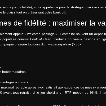
e au risque (volatilité), votre appétence pour la stratégie (blackjack vs 
le plaisir tout en préservant votre bankroll.
s de fidélité : maximiser la va
alement appelé « welcome package ». Il combine souvent un dépôt ma
ne populaire comme
Book of Dead
. Certains nouveaux casinos en lig
compagne presque toujours d’un wagering élevé (> 80×).
.
es hebdomadaires.
vantages exclusifs.
nt maximal retirable après avoir satisfait aux exigences de mise (« wage
avant tout retrait ; si le jeu choisi a un RTP moyen de 96 %, il fa