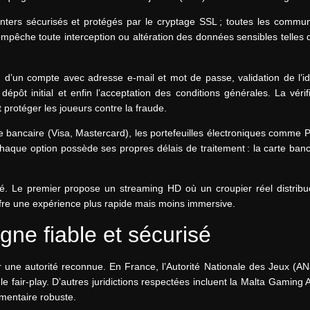
nters sécurisés et protégés par le cryptage SSL ; toutes les commun
re empêche toute interception ou altération des données sensibles telles
n d’un compte avec adresse e‑mail et mot de passe, validation de l’id
 dépôt initial et enfin l’acceptation des conditions générales. La vérifi
protéger les joueurs contre la fraude.
bancaire (Visa, Mastercard), les portefeuilles électroniques comme Pay
haque option possède ses propres délais de traitement : la carte banc
tisé. Le premier propose un streaming HD où un croupier réel distribu
ffre une expérience plus rapide mais moins immersive.
gne fiable et sécurisé
r une autorité reconnue. En France, l’Autorité Nationale des Jeux (AN
le fair‑play. D’autres juridictions respectées incluent la Malta Gaming 
mentaire robuste.