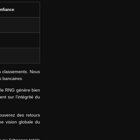
nfiance
os classements. Nous
s bancaires.
e le RNG génère bien
 sur l’intégrité du
ouverez des retours
ne vision globale du