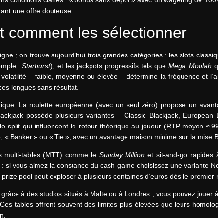
sans conditions claires : « bonus sans dépôt » avec un wagering de 100
uant une offre douteuse.
et comment les sélectionner
gne ; on trouve aujourd’hui trois grandes catégories : les slots classiq
emple :
Starburst
), et les jackpots progressifs tels que
Mega Moolah
q
olatilité – faible, moyenne ou élevée – détermine la fréquence et l’a
ces longues sans résultat.
tégique. La roulette européenne (avec un seul zéro) propose un avan
blackjack possède plusieurs variantes – Classic Blackjack, European 
e split qui influencent le retour théorique au joueur (RTP moyen ≈ 9
», « Banker » ou « Tie », avec un avantage maison minime sur la mise 
ois multi‑tables (MTT) comme le
Sunday Million
et sit‑and‑go rapides 
e : si vous aimez la constance du cash game choisissez une variante N
prize pool peut exploser à plusieurs centaines d’euros dès le premier r
râce à des studios situés à Malte ou à Londres ; vous pouvez jouer à l
e. Ces tables offrent souvent des limites plus élevées que leurs homol
n.