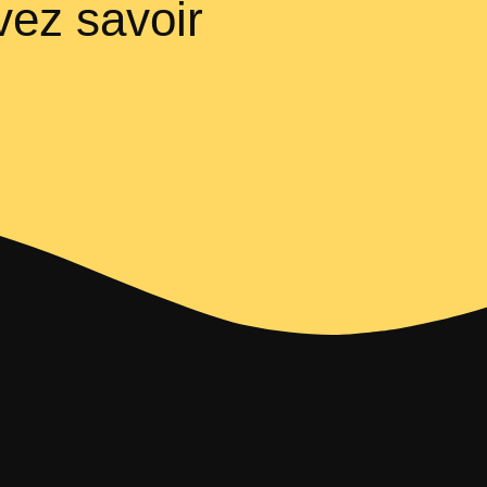
vez savoir