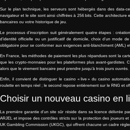
Sur le plan technique, les serveurs sont hébergés dans des data‑ce
navigateur et le site sont ainsi chiffrées à 256 bits. Cette architectu
bancaires ou votre historique de jeu.
Le processus d’inscription suit généralement quatre étapes : créatio
d’identité officielle ou un justificatif de domicile, choix d’un mode de
obligatoire pour se conformer aux exigences anti‑blanchiment (AML) et 
En France, les méthodes de paiement les plus répandues sont la carte 
que les crypto‑monnaies pour les plateformes plus avant‑gardistes. C
alors que le virement bancaire peut prendre jusqu’à trois jours ouvrés.
Enfin, il convient de distinguer le casino « live » du casino automa
roulette en temps réel ; le second repose entièrement sur le RNG et o
Choisir un nouveau casino en li
La première garantie d’un site sûr réside dans sa licence délivrée pa
ARJEL et impose des contrôles stricts sur la protection des joueurs et 
UK Gambling Commission (UKGC), qui offrent chacune un cadre régle