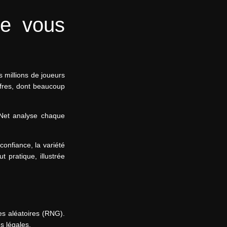
ue vous
 millions de joueurs
offres, dont beaucoup
.Net analyse chaque
onfiance, la variété
 pratique, illustrée
es aléatoires (RNG).
s légales.