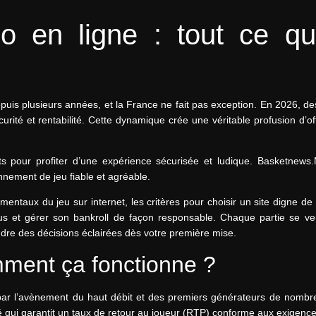
o en ligne : tout ce q
uis plusieurs années, et la France ne fait pas exception. En 2026, des
curité et rentabilité. Cette dynamique crée une véritable profusion d’
pour profiter d’une expérience sécurisée et ludique. Basketnews
onnement de jeu fiable et agréable.
taux du jeu sur internet, les critères pour choisir un site digne de c
us et gérer son bankroll de façon responsable. Chaque partie se veut
ndre des décisions éclairées dès votre première mise.
mment ça fonctionne ?
 par l’avènement du haut débit et des premiers générateurs de nombr
ié qui garantit un taux de retour au joueur (RTP) conforme aux exigence