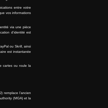
ications entre votre
 que vos informations
entité via une pièce
cation d’identité est
Pal ou Skrill, ainsi
aire est instantanée
e cartes ou roule la
J) remplace l’ancien
Authority (MGA) et la