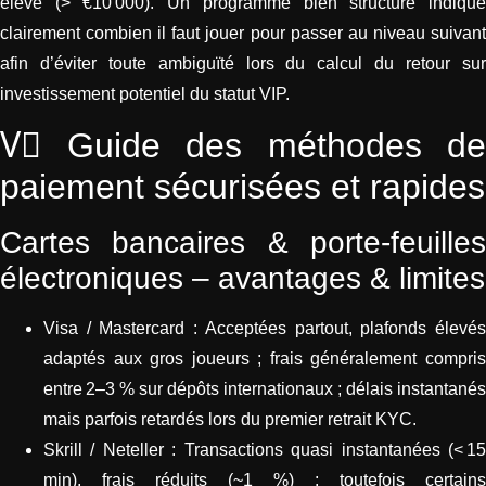
élevé (> €10 000). Un programme bien structuré indique
clairement combien il faut jouer pour passer au niveau suivant
afin d’éviter toute ambiguïté lors du calcul du retour sur
investissement potentiel du statut VIP.
V️⃣ Guide des méthodes de
paiement sécurisées et rapides
Cartes bancaires & porte‑feuilles
électroniques – avantages & limites
Visa / Mastercard : Acceptées partout, plafonds élevés
adaptés aux gros joueurs ; frais généralement compris
entre 2–3 % sur dépôts internationaux ; délais instantanés
mais parfois retardés lors du premier retrait KYC.
Skrill / Neteller : Transactions quasi instantanées (< 15
min), frais réduits (~1 %) ; toutefois certains