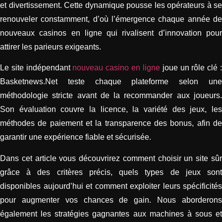
et divertissement. Cette dynamique pousse les opérateurs à se
renouveler constamment, d’où l’émergence chaque année de
nouveaux casinos en ligne qui rivalisent d’innovation pour
attirer les parieurs exigeants.
Le site indépendant
nouveau casino en ligne
joue un rôle clé 
Basketnews.Net teste chaque plateforme selon une
méthodologie stricte avant de la recommander aux joueurs.
Son évaluation couvre la licence, la variété des jeux, les
méthodes de paiement et la transparence des bonus, afin de
garantir une expérience fiable et sécurisée.
Dans cet article vous découvrirez comment choisir un site sûr
grâce à des critères précis, quels types de jeux sont
disponibles aujourd’hui et comment exploiter leurs spécificités
pour augmenter vos chances de gain. Nous aborderons
également les stratégies gagnantes aux machines à sous et