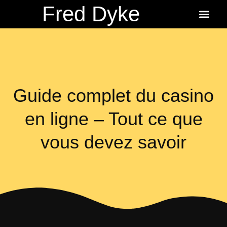
Fred Dyke
About the Author
About the Books
Ordering Fredbits
Guide complet du casino
en ligne – Tout ce que
vous devez savoir