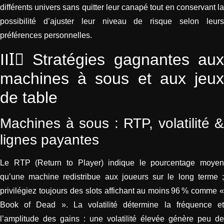
différents univers sans quitter leur canapé tout en conservant la
possibilité d’ajuster leur niveau de risque selon leurs
préférences personnelles.
III️⃣ Stratégies gagnantes aux
machines à sous et aux jeux
de table
Machines à sous : RTP, volatilité &
lignes payantes
Le RTP (Return to Player) indique le pourcentage moyen
qu’une machine redistribue aux joueurs sur le long terme ;
privilégiez toujours des slots affichant au moins 96 % comme «
Book of Dead ». La volatilité détermine la fréquence et
l’amplitude des gains : une volatilité élevée génère peu de