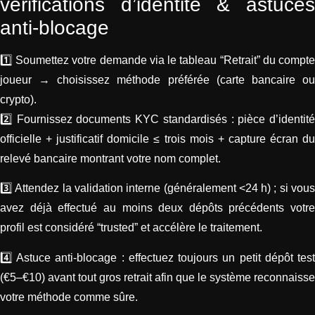
vérifications d’identité & astuces
anti‑blocage
1️⃣ Soumettez votre demande via le tableau “Retrait” du compte
joueur → choisissez méthode préférée (carte bancaire ou
crypto).
2️⃣ Fournissez documents KYC standardisés : pièce d’identité
officielle + justificatif domicile ≤ trois mois + capture écran du
relevé bancaire montrant votre nom complet.
3️⃣ Attendez la validation interne (généralement <24 h) ; si vous
avez déjà effectué au moins deux dépôts précédents votre
profil est considéré “trusted” et accélère le traitement.
4️⃣ Astuce anti‑blocage : effectuez toujours un petit dépôt test
(€5–€10) avant tout gros retrait afin que le système reconnaisse
votre méthode comme sûre.