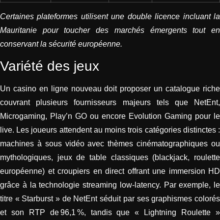
Certaines plateformes utilisent une double licence incluant la
Mauritanie pour toucher des marchés émergents tout en
conservant la sécurité européenne.
Variété des jeux
Un casino en ligne nouveau doit proposer un catalogue riche
couvrant plusieurs fournisseurs majeurs tels que NetEnt,
Microgaming, Play’n GO ou encore Evolution Gaming pour le
live. Les joueurs attendent au moins trois catégories distinctes :
machines à sous vidéo avec thèmes cinématographiques ou
mythologiques, jeux de table classiques (blackjack, roulette
européenne) et croupiers en direct offrant une immersion HD
grâce à la technologie streaming low‑latency. Par exemple, le
titre « Starburst » de NetEnt séduit par ses graphismes colorés
et son RTP de 96,1 %, tandis que « Lightning Roulette »