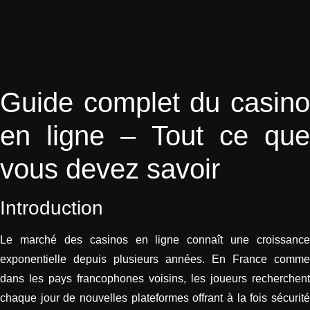
Guide complet du casino
en ligne – Tout ce que
vous devez savoir
Introduction
Le marché des casinos en ligne connaît une croissance
exponentielle depuis plusieurs années. En France comme
dans les pays francophones voisins, les joueurs recherchent
chaque jour de nouvelles plateformes offrant à la fois sécurité