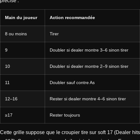
précise :
Main du joueur
Action recommandée
8 ou moins
Tirer
9
Doubler si dealer montre 3–6 sinon tirer
10
Doubler si dealer montre 2–9 sinon tirer
11
Doubler sauf contre As
12–16
Rester si dealer montre 4–6 sinon tirer
≥17
Rester toujours
Cette grille suppose que le croupier tire sur soft 17 (Dealer hits