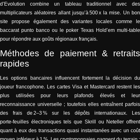
d’Evolution combine un tableau traditionnel avec des
multiplicateurs aléatoires allant jusqu’à 500 x la mise. Un bon
site propose également des variantes locales comme le
baccarat punto banco ou le poker Texas Hold’em multi‑table
pour répondre aux goûts régionaux français.
Méthodes de paiement & retraits
rapides
Les options bancaires influencent fortement la décision du
joueur francophone. Les cartes Visa et Mastercard restent les
plus utilisées pour leurs plafonds élevés et leur
reconnaissance universelle ; toutefois elles entraînent parfois
des frais de 2–3 % sur les dépôts internationaux. Les
porte‑feuilles électroniques tels que Skrill ou Neteller offrent
quant à eux des transactions quasi instantanées avec un coût
moyen inférieur à 1 %. Les cryptomonnaies gagnent du terrain :