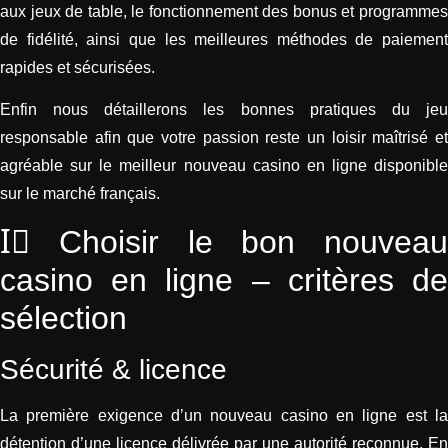
aux jeux de table, le fonctionnement des bonus et programmes
de fidélité, ainsi que les meilleures méthodes de paiement
rapides et sécurisées.
Enfin nous détaillerons les bonnes pratiques du jeu
responsable afin que votre passion reste un loisir maîtrisé et
agréable sur le meilleur nouveau casino en ligne disponible
sur le marché français.
I️⃣ Choisir le bon nouveau
casino en ligne – critères de
sélection
Sécurité & licence
La première exigence d’un nouveau casino en ligne est la
détention d’une licence délivrée par une autorité reconnue. En