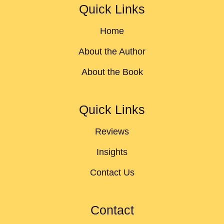
Quick Links
Home
About the Author
About the Book
Quick Links
Reviews
Insights
Contact Us
Contact