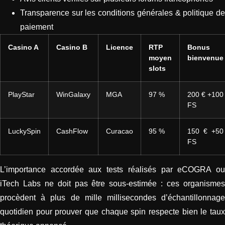
Transparence sur les conditions générales & politique de
paiement
Casino A
Casino B
Licence
RTP
Bonus
moyen
bienvenue
slots
PlayStar
WinGalaxy
MGA
97 %
200 € +100
FS
LuckySpin
CashFlow
Curacao
95 %
150 € +50
FS
L’importance accordée aux tests réalisés par eCOGRA ou
iTech Labs ne doit pas être sous‑estimée : ces organismes
procèdent à plus de mille millisecondes d’échantillonnage
quotidien pour prouver que chaque spin respecte bien le taux