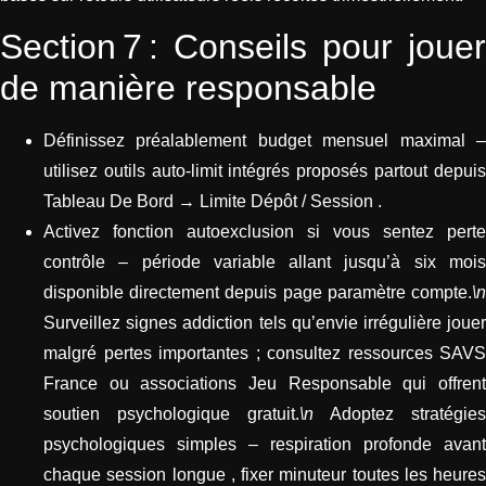
Section 7 : Conseils pour jouer
de manière responsable
Définissez préalablement budget mensuel maximal ­–
utilisez outils auto‑limit intégrés proposés partout depuis
Tableau De Bord → Limite Dépôt / Session .
Activez fonction auto­exclusion si vous sentez perte
contrôle ­– période variable allant jusqu’à six mois
disponible directement depuis page paramètre compte.
\n
Surveillez signes addiction tels qu’envie irrégulière jouer
malgré pertes importantes ; consultez ressources SAVS
France ou associations Jeu Responsable qui offrent
soutien psychologique gratuit.
\n
Adoptez stratégies
psychologiques simples ­– respiration profonde avant
chaque session longue , fixer minuteur toutes les heures