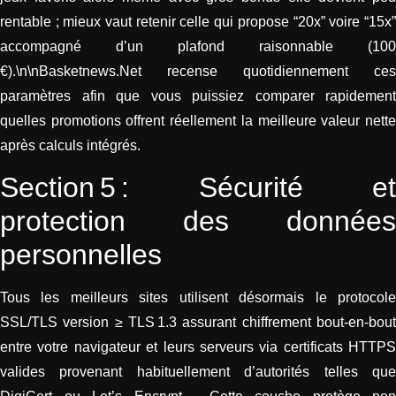
rentable ; mieux vaut retenir celle qui propose “20x” voire “15x”
accompagné d’un plafond raisonnable (
100
€).\n\nBasketnews.Net recense quotidiennement ces
paramètres afin que vous puissiez comparer rapidement
quelles promotions offrent réellement la meilleure valeur nette
après calculs intégrés.
Section 5 : Sécurité et
protection des données
personnelles
Tous les meilleurs sites utilisent désormais le protocole
SSL/TLS version ≥ TLS 1.​3 assurant chiffrement bout‑en‑bout
entre votre navigateur et leurs serveurs via certificats HTTPS
valides provenant habituellement d’autorités telles que