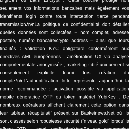
DigiCert ou Let’s Encrypt . Cette couche protège non
seulement vos informations bancaires mais également vos
identifiants login contre toute interception tierce pendant
transmission.\n\nLa politique de confidentialité doit détailler
quelles données sont collectées – nom complet, adresse
postale, numéro bancaire/crypto address – ainsi que leurs
finalités : validation KYC obligatoire conformément aux
directives AML européennes ; amélioration UX via analyse
comportementale anonymisée ; marketing ciblé uniquement si
consentement explicite fourni lors création du
compte.\n\nL’authentification forte représente aujourd’hui la
norme recommandée : activation possible via application
mobile génératrice OTP ou token matériel YubiKey . De
nombreux opérateurs affichent clairement cette option dans
leur tableau récapitulatif présent sur Basketnews.Net où ils
sont classés selon robustesse sécurité (“niveau gold” lorsqu’ils