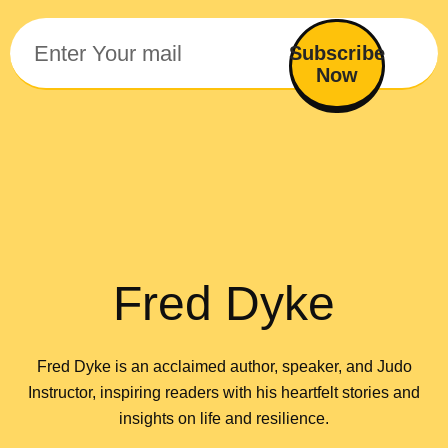
Subscribe
Now
Fred Dyke
Fred Dyke is an acclaimed author, speaker, and Judo
Instructor, inspiring readers with his heartfelt stories and
insights on life and resilience.