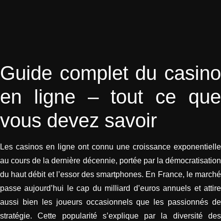
Guide complet du casino
en ligne – tout ce que
vous devez savoir
Les casinos en ligne ont connu une croissance exponentielle
au cours de la dernière décennie, portée par la démocratisation
du haut débit et l’essor des smartphones. En France, le marché
passe aujourd’hui le cap du milliard d’euros annuels et attire
aussi bien les joueurs occasionnels que les passionnés de
stratégie. Cette popularité s’explique par la diversité des