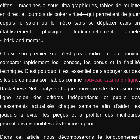
offres — machines à sous ultra‑graphiques, tables de roulette
en direct et tournois de poker virtuel—qui permettent de jouer
depuis le salon ou le métro sans se déplacer dans un
établissement physique traditionnellement appelé
« brick‑and‑mortar ».
Choisir son premier site n’est pas anodin : il faut pouvoir
comparer rapidement les licences, les bonus et la fiabilité
technique. C’est pourquoi il est essentiel de s’appuyer sur des
sites de comparaison fiables comme
nouveau casino en ligne
.
Basketnews.Net analyse chaque nouveau site de casino en
ligne selon des critères indépendants et publie des
classements actualisés chaque semaine afin d’aider les
joueurs à éviter les pièges et à profiter des meilleures
promotions disponibles dès leur inscription.
Dans cet article nous décomposerons le fonctionnement