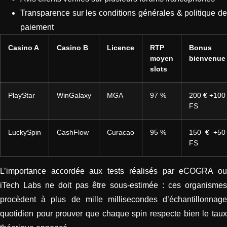
Transparence sur les conditions générales & politique de
paiement
Casino A
Casino B
Licence
RTP
Bonus
moyen
bienvenue
slots
PlayStar
WinGalaxy
MGA
97 %
200 € +100
FS
LuckySpin
CashFlow
Curacao
95 %
150 € +50
FS
L’importance accordée aux tests réalisés par eCOGRA ou
iTech Labs ne doit pas être sous‑estimée : ces organismes
procèdent à plus de mille millisecondes d’échantillonnage
quotidien pour prouver que chaque spin respecte bien le taux