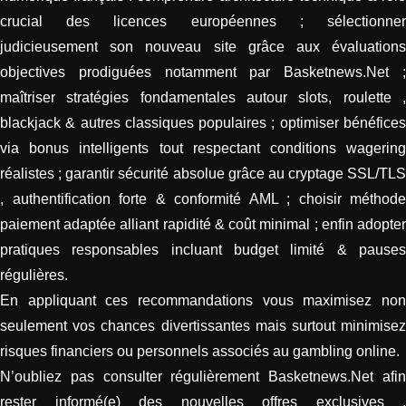
crucial des licences européennes ; sélectionner
judicieusement son nouveau site grâce aux évaluations
objectives prodiguées notamment par Basketnews.Net ;
maîtriser stratégies fondamentales autour slots, roulette ,
blackjack & autres classiques populaires ; optimiser bénéfices
via bonus intelligents tout respectant conditions wagering
réalistes ; garantir sécurité absolue grâce au cryptage SSL/TLS
, authentification forte & conformité AML ; choisir méthode
paiement adaptée alliant rapidité & coût minimal ; enfin adopter
pratiques responsables incluant budget limité & pauses
régulières.
En appliquant ces recommandations vous maximisez non
seulement vos chances divertissantes mais surtout minimisez
risques financiers ou personnels associés au gambling online.
N’oubliez pas consulter régulièrement Basketnews.Net afin
rester informé(e) des nouvelles offres exclusives ,