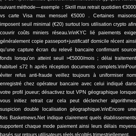
suivant méthode — exemple ：Skrill max retrait quotidien €3000
vs carte Visa max mensuel €5000 . Certaines maisons
imposent seuil minimal (€20) surtout lors utilisation crypto afin
couvrir coûts miniers réseau.\n\nKYC lié paiements exige
généralement copie passeport+justificatif domicile récent ainsi
qu’une capture écran du relevé bancaire confirmant source
fonds lorsqu’on atteint seuil >€5000/mois ; délai traitement
habituel ≤72 h après réception documents complets.\n\nPour
éviter refus anti‑fraude veillez toujours à uniformiser nom
enregistré chez opérateur bancaire avec celui indiqué dans
votre profil joueur; désactivez tout VPN géographique lorsque
vous initiez retrait car cela peut déclencher algorithmes
suspicion double localisation géographique.\n\nEncore une
fois Basketnews.Net indique clairement quels établissements
supportent chaque mode paiement ainsi leurs délais moyens
basés sur retours utilisateurs réels récoltés trimestriellement.