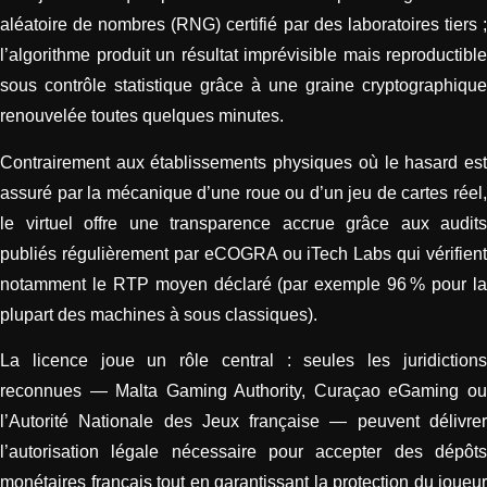
aléatoire de nombres (RNG) certifié par des laboratoires tiers ;
l’algorithme produit un résultat imprévisible mais reproductible
sous contrôle statistique grâce à une graine cryptographique
renouvelée toutes quelques minutes.
Contrairement aux établissements physiques où le hasard est
assuré par la mécanique d’une roue ou d’un jeu de cartes réel,
le virtuel offre une transparence accrue grâce aux audits
publiés régulièrement par eCOGRA ou iTech Labs qui vérifient
notamment le RTP moyen déclaré (par exemple 96 % pour la
plupart des machines à sous classiques).
La licence joue un rôle central : seules les juridictions
reconnues — Malta Gaming Authority, Curaçao eGaming ou
l’Autorité Nationale des Jeux française — peuvent délivrer
l’autorisation légale nécessaire pour accepter des dépôts
monétaires français tout en garantissant la protection du joueur