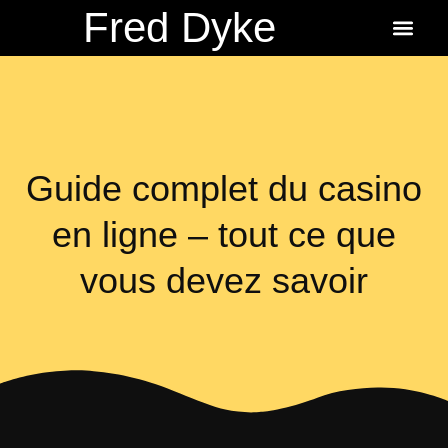
Fred Dyke
About the Author
About the Books
Ordering Fredbits
Guide complet du casino
en ligne – tout ce que
vous devez savoir