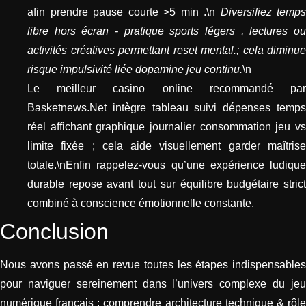
afin prendre pause courte >5 min .\n
Diversifiez temps
libre hors écran ‑ pratique sports légers , lectures ou
activités créatives permettant reset mental.; cela diminue
risque impulsivité liée dopamine jeu continu.
\n
Le meilleur casino online recommandé par
Basketnews.Net intègre tableau suivi dépenses temps
réel affichant graphique journalier consommation jeu vs
limite fixée ; cela aide visuellement garder maîtrise
totale.\nEnfin rappelez-vous qu’une expérience ludique
durable repose avant tout sur équilibre budgétaire strict
combiné à conscience émotionnelle constante.
Conclusion
Nous avons passé en revue toutes les étapes indispensables
pour naviguer sereinement dans l’univers complexe du jeu
numérique français : comprendre architecture technique & rôle