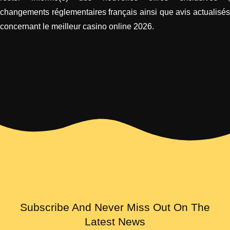
changements réglementaires français ainsi que avis actualisés
concernant le meilleur casino online 2026.
Subscribe And Never Miss Out On The
Latest News