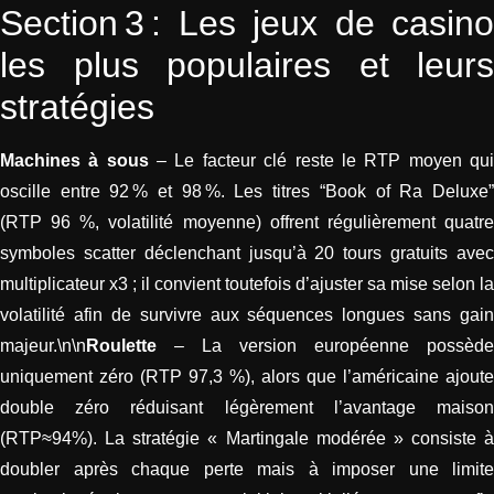
Section 3 : Les jeux de casino
les plus populaires et leurs
stratégies
Machines à sous
– Le facteur clé reste le RTP moyen qu
oscille entre 92 % et 98 %. Les titres “Book of Ra Deluxe”
(RTP 96 %, volatilité moyenne) offrent régulièrement quatre
symboles scatter déclenchant jusqu’à 20 tours gratuits avec
multiplicateur x3 ; il convient toutefois d’ajuster sa mise selon la
volatilité afin de survivre aux séquences longues sans gain
majeur.\n\n
Roulette
– La version européenne possède
uniquement zéro (RTP 97,3 %), alors que l’américaine ajoute
double zéro réduisant légèrement l’avantage maison
(
RTP≈94%). La stratégie « Martingale modérée » consiste à
doubler après chaque perte mais à imposer une limite