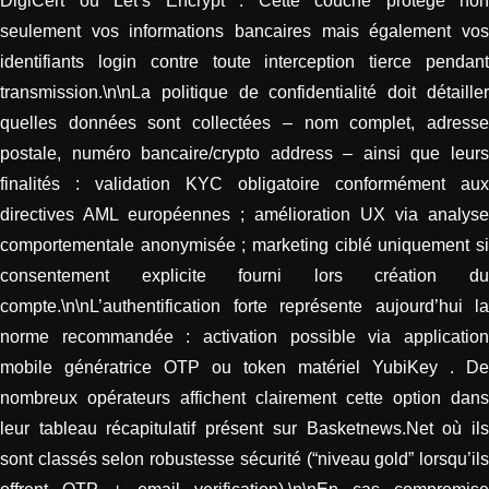
DigiCert ou Let’s Encrypt . Cette couche protège non
seulement vos informations bancaires mais également vos
identifiants login contre toute interception tierce pendant
transmission.\n\nLa politique de confidentialité doit détailler
quelles données sont collectées – nom complet, adresse
postale, numéro bancaire/crypto address – ainsi que leurs
finalités : validation KYC obligatoire conformément aux
directives AML européennes ; amélioration UX via analyse
comportementale anonymisée ; marketing ciblé uniquement si
consentement explicite fourni lors création du
compte.\n\nL’authentification forte représente aujourd’hui la
norme recommandée : activation possible via application
mobile génératrice OTP ou token matériel YubiKey . De
nombreux opérateurs affichent clairement cette option dans
leur tableau récapitulatif présent sur Basketnews.Net où ils
sont classés selon robustesse sécurité (“niveau gold” lorsqu’ils