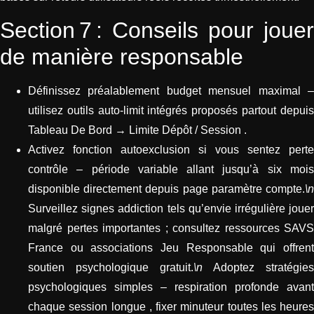
Section 7 : Conseils pour jouer
de manière responsable
Définissez préalablement budget mensuel maximal ­–
utilisez outils auto‑limit intégrés proposés partout depuis
Tableau De Bord → Limite Dépôt / Session .
Activez fonction auto­exclusion si vous sentez perte
contrôle ­– période variable allant jusqu’à six mois
disponible directement depuis page paramètre compte.
\n
Surveillez signes addiction tels qu’envie irrégulière jouer
malgré pertes importantes ; consultez ressources SAVS
France ou associations Jeu Responsable qui offrent
soutien psychologique gratuit.
\n
Adoptez stratégies
psychologiques simples ­– respiration profonde avant
chaque session longue , fixer minuteur toutes les heures