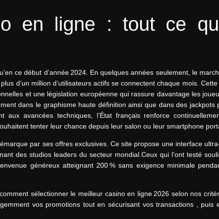
o en ligne : tout ce q
u’en ce début d’année 2024. En quelques années seulement, le marché
s d’un million d’utilisateurs actifs se connectent chaque mois. Cette 
tionnelles et une législation européenne qui rassure davantage les joue
vement dans le graphisme haute définition ainsi que dans des jackpots 
ment aux avancées techniques, l’État français renforce continuelleme
ouhaitent tenter leur chance depuis leur salon ou leur smartphone port
 démarque par ses offres exclusives. Ce site propose une interface ult
nant des studios leaders du secteur mondial.Ceux qui l’ont testé sou
 bienvenue généreux atteignant 200 % sans exigence minimale pendan
omment sélectionner le meilleur casino en ligne 2026 selon nos critèr
elligemment vos promotions tout en sécurisant vos transactions , puis