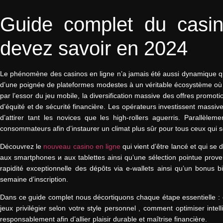
Guide complet du casin
devez savoir en 2024
Le phénomène des casinos en ligne n’a jamais été aussi dynamique q
d’une poignée de plateformes modestes à un véritable écosystème où plu
par l’essor du jeu mobile, la diversification massive des offres promo
d’équité et de sécurité financière. Les opérateurs investissent massi
d’attirer tant les novices que les high‑rollers aguerris. Parallèle
consommateurs afin d’instaurer un climat plus sûr pour tous ceux qui s
Découvrez le
nouveau casino en ligne
qui vient d’être lancé et qui se
aux smartphones и aux tablettes ainsi qu’une sélection pointue prove
rapidité exceptionnelle des dépôts via e‑wallets ainsi qu’un bonus
semaine d’inscription.​
Dans ce guide complet nous décortiquons chaque étape essentielle : c
jeux privilégier selon votre style personnel , comment optimiser int
responsablement afin d’allier plaisir durable et maîtrise financière.