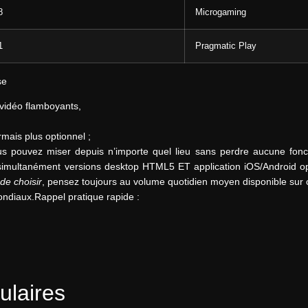
8
Microgaming
1
Pragmatic Play
se
s vidéo flamboyants,
rmais plus optionnel ;
 pouvez miser depuis n’importe quel lieu sans perdre aucune fonctio
multanément versions desktop HTML5 ET application iOS/Android opti
de choisir
, pensez toujours au volume quotidien moyen disponible sur 
mondiaux.Rappel pratique rapide :
ulaires