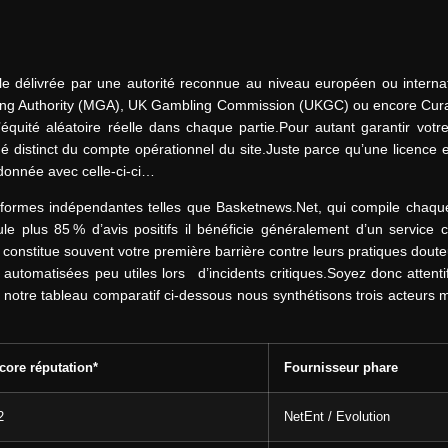
cielle délivrée par une autorité reconnue au niveau européen ou interna
ming Authority (MGA), UK Gambling Commission (UKGC) ou encore Cu
quité aléatoire réelle dans chaque partie.Pour autant garantir votr
distinct du compte opérationnel du site.Juste parce qu’une licence ex
 donnée avec celle-ci-ci…
eformes indépendantes telles que Basketnews.Net, qui compile chaque
e plus 85 % d’avis positifs il bénéficie généralement d’un service cl
e constitue souvent votre première barrière contre leurs pratiques dou
automatisées peu utiles lors d’incidents critiques.Soyez donc attenti
 notre tableau comparatif ci-dessous nous synthétisons trois acteurs 
core réputation*
Fournisseur phare
2
NetEnt / Evolution