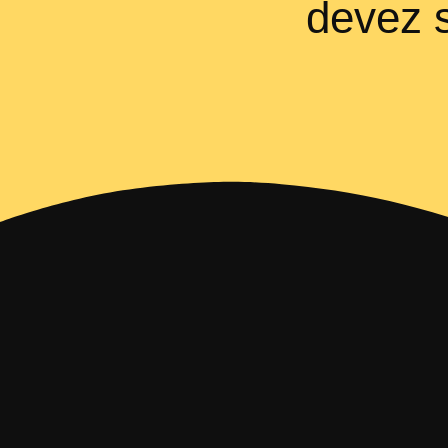
devez 