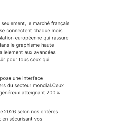
 seulement, le marché français
s se connectent chaque mois.
islation européenne qui rassure
 dans le graphisme haute
arallèlement aux avancées
sûr pour tous ceux qui
opose une interface
ders du secteur mondial.Ceux
e généreux atteignant 200 %
e 2026 selon nos critères
t en sécurisant vos