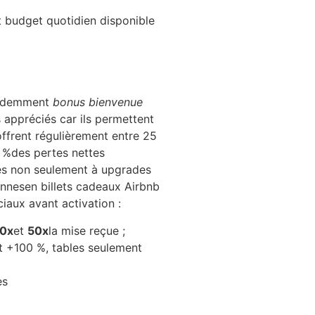
et budget quotidien disponible
évidemment
bonus bienvenue
 appréciés car ils permettent
offrent régulièrement entre 25
 %des pertes nettes
ès non seulement à upgrades
nnes​en billets cadeaux Airbnb
iaux avant activation :
0x
et
50x
la mise reçue ;
nt +100 %, tables seulement
es