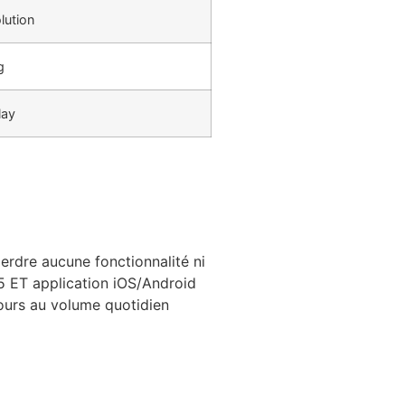
lution
g
lay
erdre aucune fonctionnalité ni
 ET application iOS/Android
ours au volume quotidien