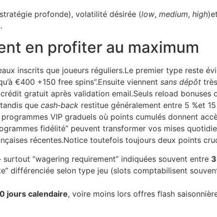
tratégie profonde), volatilité désirée (
low
,
medium
,
high
)​
.
ent en profiter au maximum
veaux inscrits que joueurs réguliers.Le premier type reste 
u’à €400 +150 free spins”.Ensuite viennent
sans dépôt
très
crédit gratuit après validation email.Seuls reload bonuses 
 tandis que
cash‑back
restitue généralement entre 5 %et 15
 programmes VIP graduels où points cumulés donnent acc
rogrammes fidélité” peuvent transformer vos mises quotidie
ançaises récentes.Notice toutefois toujours deux points cruc
– surtout “wagering requirement” indiquées souvent entre
3
e” différenciée selon type jeu (slots comptabilisent souve
0 jours calendaire
, voire moins lors offres flash saisonnièr