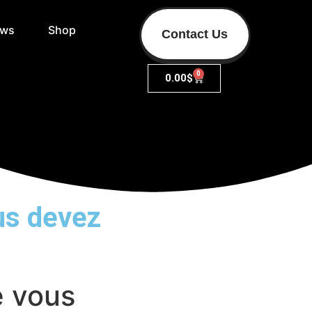
ews
Shop
Contact Us
0
0.00
$
ous devez
e vous