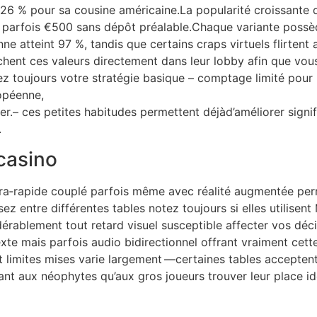
,26 % pour sa cousine américaine.La popularité croissante
me parfois €500 sans dépôt préalable.Chaque variante poss
 atteint 97 %, tandis que certains craps virtuels flirtent 
chent ces valeurs directement dans leur lobby afin que vous
ez toujours votre stratégie basique – comptage limité pour
opéenne,
er.– ces petites habitudes permettent déjà​d’améliorer sign
​
 casino
ltra‑rapide couplé parfois même avec réalité augmentée pe
ez entre différentes tables notez toujours si elles utilisen
érablement tout retard visuel susceptible affecter vos déc
xte mais parfois audio bidirectionnel offrant vraiment cet
 limites mises varie largement —certaines tables acceptent
nt aux néophytes qu’aux gros joueurs trouver leur place idé