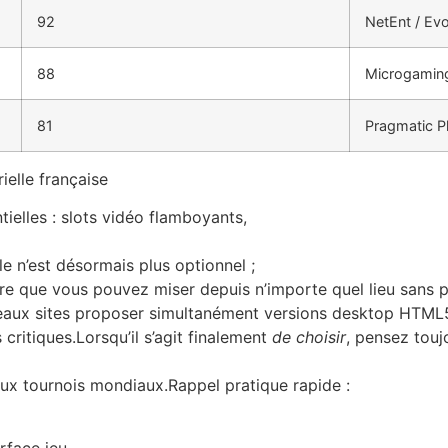
92
NetEnt / Evo
88
Microgamin
81
Pragmatic P
elle française
tielles : slots vidéo flamboyants,
le n’est désormais plus optionnel ;
re que vous pouvez miser depuis n’importe quel lieu sans p
eaux sites proposer simultanément versions desktop HTML5
critiques.Lorsqu’il s’agit finalement
de choisir
, pensez touj
 aux tournois mondiaux.Rappel pratique rapide :
rface jeu