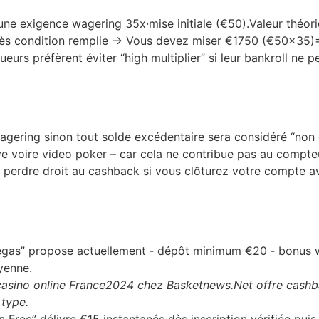
 exigence wagering 35x·mise initiale (€50).Valeur théori
après condition remplie → Vous devez miser €1750 (€50×35)
eurs préfèrent éviter “high multiplier” si leur bankroll ne
gering sinon tout solde excédentaire sera considéré “non q
ve voire video poker – car cela ne contribue pas au compte
 perdre droit au cashback si vous clôturez votre compte av
Vegas” propose actuellement ‑ dépôt minimum €20 ‑ bonus
yenne.
r casino online France2024 chez Basketnews.Net offre cashb
 type.
 Free” délivre €15 instantanés dès inscription vérifiée p