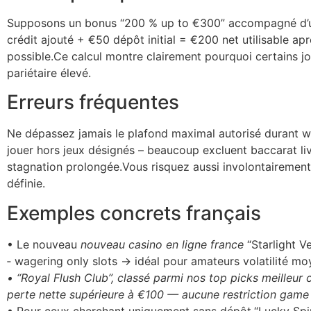
Supposons un bonus “200 % up to €300” accompagné d’une
crédit ajouté + €50 dépôt initial = €200 net utilisable 
possible.Ce calcul montre clairement pourquoi certains jou
pariétaire élevé.​
Erreurs fréquentes
Ne dépassez jamais le plafond maximal autorisé durant wa
jouer hors jeux désignés – beaucoup excluent baccarat li
stagnation prolongée.Vous risquez aussi involontairement
définie.​
Exemples concrets français
• Le nouveau
nouveau casino en ligne france
“Starlight 
‑ wagering only slots → idéal pour amateurs volatilité mo
• “Royal Flush Club”, classé parmi nos top picks meilleu
perte nette supérieure à €100 — aucune restriction game
• Pour ceux cherchant uniquement sans dépôt,“Lucky Spin