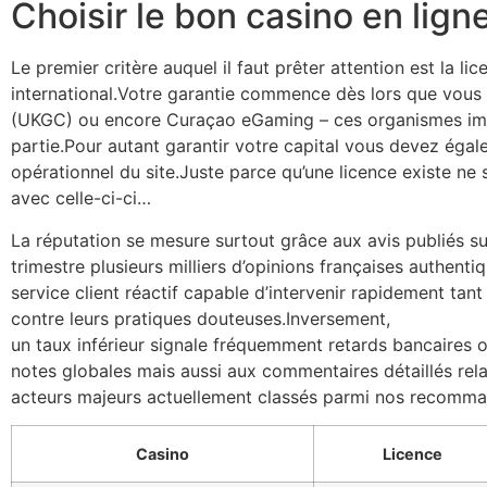
Choisir le bon casino en lign
Le premier critère auquel il faut prêter attention est la l
international.Votre garantie commence dès lors que vou
(UKGC) ou encore Curaçao eGaming – ces organismes impos
partie.Pour autant garantir votre capital vous devez éga
opérationnel du site.Juste parce qu’une licence existe ne 
avec celle-ci-ci…
La réputation se mesure surtout grâce aux avis publiés 
trimestre plusieurs milliers d’opinions françaises authent
service client réactif capable d’intervenir rapidement tan
contre leurs pratiques douteuses.Inversement,
un taux inférieur signale fréquemment retards bancaires o
notes globales mais aussi aux commentaires détaillés rela
acteurs majeurs actuellement classés parmi nos recomma
Casino
Licence