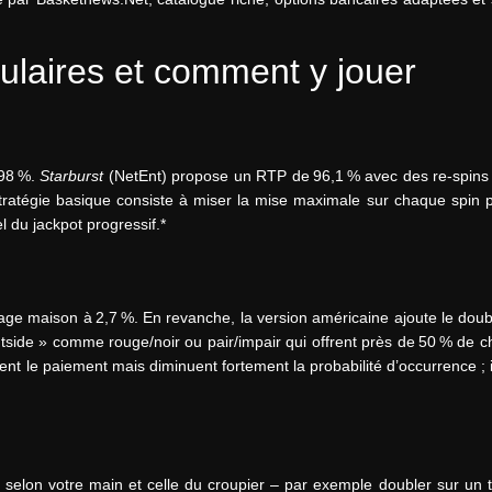
pulaires et comment y jouer
 98 %.
Starburst
(NetEnt) propose un RTP de 96,1 % avec des re‑spins gra
tratégie basique consiste à miser la mise maximale sur chaque spin 
el du jackpot progressif.*
e
age maison à 2,7 %. En revanche, la version américaine ajoute le doubl
 outside » comme rouge/noir ou pair/impair qui offrent près de 50 % de
ent le paiement mais diminuent fortement la probabilité d’occurrence ; 
e selon votre main et celle du croupier – par exemple doubler sur un t