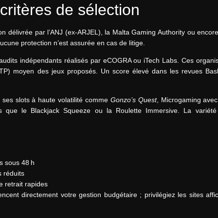
 critères de sélection
ation délivrée par l’ANJ (ex‑ARJEL), la Malta Gaming Authority ou encor
cune protection n’est assurée en cas de litige.
les audits indépendants réalisés par eCOGRA ou iTech Labs. Ces organ
(RTP) moyen des jeux proposés. Un score élevé dans les revues Bas
r ses slots à haute volatilité comme
Gonzo’s Quest
, Microgaming avec
es que le Blackjack Squeeze ou la Roulette Immersive. La variété 
ts sous 48 h
s réduits
 retrait rapides
cent directement votre gestion budgétaire ; privilégiez les sites affi