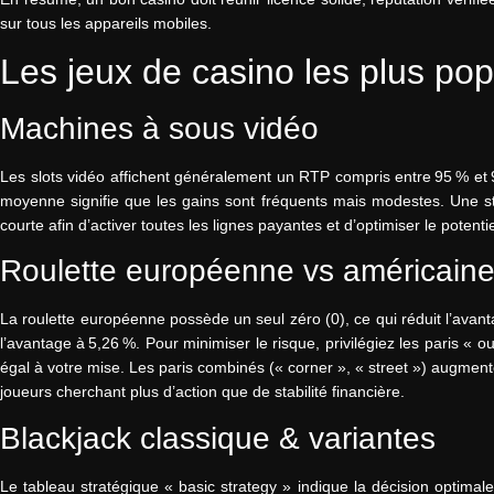
sur tous les appareils mobiles.
Les jeux de casino les plus po
Machines à sous vidéo
Les slots vidéo affichent généralement un RTP compris entre 95 % et
moyenne signifie que les gains sont fréquents mais modestes. Une s
courte afin d’activer toutes les lignes payantes et d’optimiser le potenti
Roulette européenne vs américain
La roulette européenne possède un seul zéro (0), ce qui réduit l’avant
l’avantage à 5,26 %. Pour minimiser le risque, privilégiez les paris «
égal à votre mise. Les paris combinés (« corner », « street ») augment
joueurs cherchant plus d’action que de stabilité financière.
Blackjack classique & variantes
Le tableau stratégique « basic strategy » indique la décision optimal