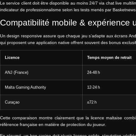
Le service client doit être disponible au moins 24/7 via chat live mul
indicateur de professionnalisme selon les tests menés par Basketnews.
Compatibilité mobile & expérience ut
Un design responsive assure que chaque jeu s’adapte aux écrans Andr
qui proposent une application native offrent souvent des bonus exclusi
Licence
Temps moyen de retrait
ANJ (France)
24‑48 h
Malta Gaming Authority
12‑24 h
Curaçao
≤72 h
Cette comparaison montre clairement que la licence maltaise combin
référence française en matière de protection du joueur.
En résumé, un bon casino doit réunir licence solide, réputation vérifi