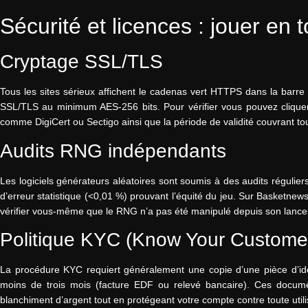
Sécurité et licences : jouer en 
Cryptage SSL/TLS
Tous les sites sérieux affichent le cadenas vert HTTPS dans la barre
SSL/TLS au minimum AES‑256 bits. Pour vérifier vous pouvez cliquer sur
comme DigiCert ou Sectigo ainsi que la période de validité couvrant to
Audits RNG indépendants
Les logiciels générateurs aléatoires sont soumis à des audits réguli
d’erreur statistique (<0,01 %) prouvant l’équité du jeu. Sur Basketnews
vérifier vous‑même que le RNG n’a pas été manipulé depuis son lancem
Politique KYC (Know Your Custome
La procédure KYC requiert généralement une copie d’une pièce d’identit
moins de trois mois (facture EDF ou relevé bancaire). Ces docume
blanchiment d’argent tout en protégeant votre compte contre toute utili