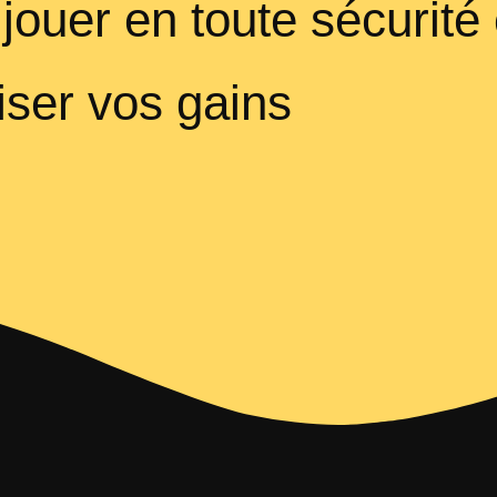
jouer en toute sécurité 
ser vos gains