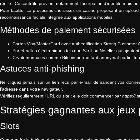
réelle . Ce contrôle prévient notamment l’usurpation d’identité mais peut
Pour faciliter ce processus choisissez un casino proposant un upload d
reconnaissance faciale intégrée aux applications mobiles.
Méthodes de paiement sécurisées
Cartes Visa/MasterCard avec authentification Strong Customer A
Portefeuilles électroniques tels que Skrill ou Neteller qui ajout
Cryptomonnaies comme Bitcoin permettant anonymat partiel tout 
Astuces anti‑phishing
Ne cliquez jamais sur un lien reçu par e‑mail demandant vos donnée
l’adresse dans votre navigateur.
Vérifiez régulièrement l’URL du site : elle doit commencer par
https://
su
Stratégies gagnantes aux jeux
Slots
Comprendre le tableau des paiements est indispensable : chaque symbol