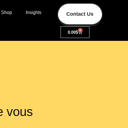
Shop
Insights
Contact Us
0
0.00
$
e vous