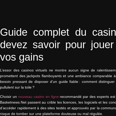
Guide complet du casin
devez savoir pour jouer
vos gains
L’essor des casinos virtuels ne montre aucun signe de ralentisseme
promettent des jackpots flamboyants et une ambiance comparable à cel
besoin pressant de disposer d’un guide fiable : comment distinguer l
pullulent sur la toile ?
Choisir un
nouveau casino en ligne
recommandé par des experts est 
Basketnews.Net passent au crible les licences, les logiciels et les con
d’accéder rapidement à des sites testés et approuvés par la commun
risque de tomber sur une plateforme douteuse ou mal régulée.