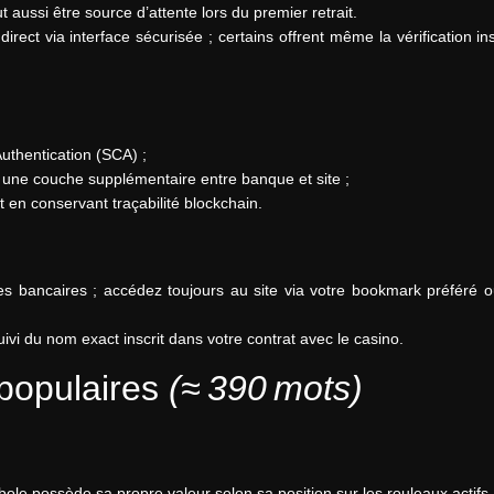
 aussi être source d’attente lors du premier retrait.
irect via interface sécurisée ; certains offrent même la vérification i
uthentication (SCA) ;
ent une couche supplémentaire entre banque et site ;
en conservant traçabilité blockchain.
s bancaires ; accédez toujours au site via votre bookmark préféré o
ivi du nom exact inscrit dans votre contrat avec le casino.
 populaires
(≈ 390 mots)
e possède sa propre valeur selon sa position sur les rouleaux actifs.