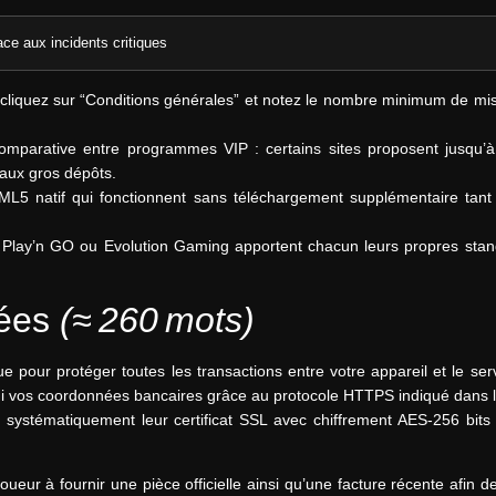
ace aux incidents critiques
 cliquez sur “Conditions générales” et notez le nombre minimum de mis
comparative entre programmes VIP : certains sites proposent jusqu
 aux gros dépôts.
HTML5 natif qui fonctionnent sans téléchargement supplémentaire tan
nt, Play’n GO ou Evolution Gaming apportent chacun leurs propres sta
nées
(≈ 260 mots)
e pour protéger toutes les transactions entre votre appareil et le s
nts ni vos coordonnées bancaires grâce au protocole HTTPS indiqué dans 
 systématiquement leur certificat SSL avec chiffrement AES‑256 bits
 à fournir une pièce officielle ainsi qu’une facture récente afin de v