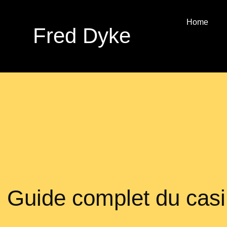
Home
Fred Dyke
Guide complet du casin