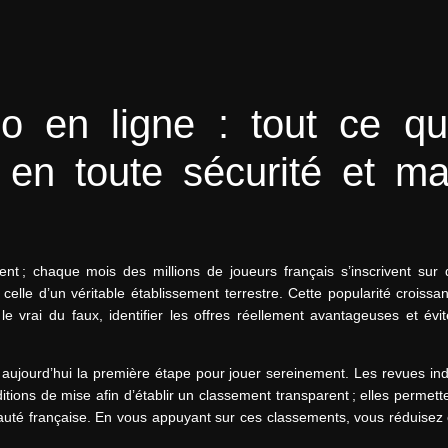
o en ligne : tout ce q
 en toute sécurité et ma
nt ; chaque mois des millions de joueurs français s’inscrivent sur 
le d’un véritable établissement terrestre. Cette popularité croissan
e vrai du faux, identifier les offres réellement avantageuses et évi
aujourd’hui la première étape pour jouer sereinement. Les revues 
ditions de mise afin d’établir un classement transparent ; elles permett
auté française. En vous appuyant sur ces classements, vous réduisez