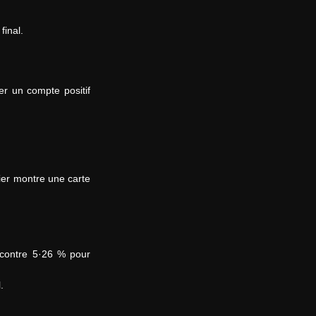
final.
er un compte positif
pier montre une carte
 contre 5·26 % pour
.