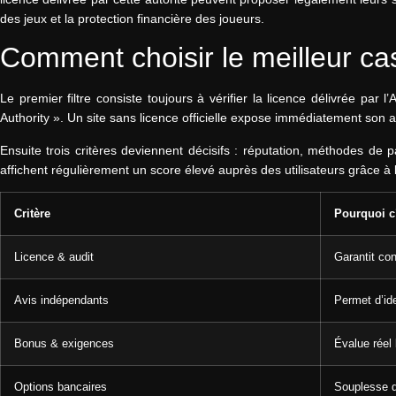
des jeux et la protection financière des joueurs.
Comment choisir le meilleur ca
Le premier filtre consiste toujours à vérifier la licence délivrée par
Authority ». Un site sans licence officielle expose immédiatement son 
Ensuite trois critères deviennent décisifs : réputation, méthodes de
affichent régulièrement un score élevé auprès des utilisateurs grâce à 
Critère
Pourquoi c’
Licence & audit
Garantit con
Avis indépendants
Permet d’ide
Bonus & exigences
Évalue réel
Options bancaires
Souplesse dé