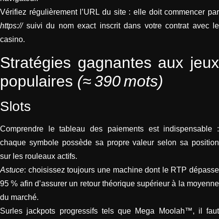
Vérifiez régulièrement l’URL du site : elle doit commencer par
https://
suivi du nom exact inscrit dans votre contrat avec le
casino.
Stratégies gagnantes aux jeux
populaires
(≈ 390 mots)
Slots
Comprendre le tableau des paiements est indispensable :
chaque symbole possède sa propre valeur selon sa position
sur les rouleaux actifs.
Astuce
: choisissez toujours une machine dont le RTP dépasse
95 % afin d’assurer un retour théorique supérieur à la moyenne
du marché.
Surles jackpots progressifs tels que Mega Moolah™, il faut