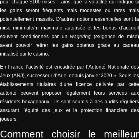
pour chaque $100 misés – ainsi que la volatilité qui indique si
les gains seront fréquents mais modestes ou rares mais
potentiellement massifs. D’autres notions essentielles sont la
mise minimale/m maximale autorisée et les bonus d’accueil
souvent conditionnés par un
wagering
(exigence de mise
avant pouvoir retirer les gains obtenus grâce au cadeau
initialisé par le casino.
En France l’activité est encadrée par l’Autorité Nationale des
Jeux (ANJ), successeur d’Arjel depuis janvier 2020 ». Seuls les
établissements titulaires d’une licence délivrée par cette
autorité peuvent proposer légalement leurs services aux
résidents hexagonaux ; ils sont soumis à des audits réguliers
assurant l’équité des jeux et la protection financière des
joueurs.
Comment choisir le meilleur