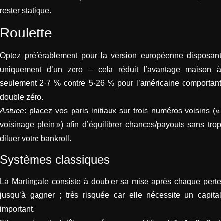
rester statique.
Roulette
Optez préférablement pour la version européenne disposant
uniquement d’un zéro – cela réduit l’avantage maison à
seulement 2·7 % contre 5·26 % pour l’américaine comportant
double zéro.
Astuce
: placez vos paris initiaux sur trois numéros voisins («
voisinage plein ») afin d’équilibrer chances/payouts sans trop
diluer votre bankroll.
Systèmes classiques
La Martingale consiste à doubler sa mise après chaque perte
jusqu’à gagner ; très risquée car elle nécessite un capital
important.