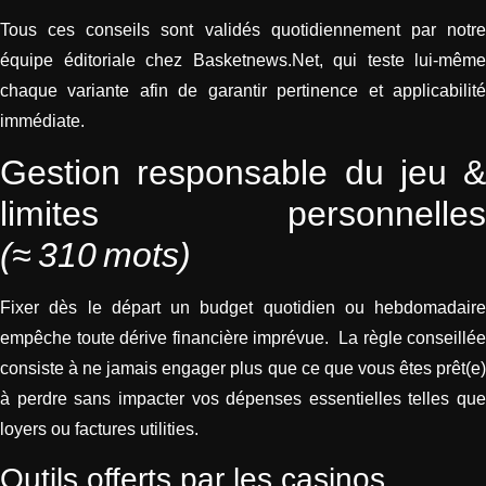
Tous ces conseils sont validés quotidiennement par notre
équipe éditoriale chez Basketnews.Net, qui teste lui‑même
chaque variante afin de garantir pertinence et applicabilité
immédiate.
Gestion responsable du jeu &
limites personnelles
(≈ 310 mots)
Fixer dès le départ un budget quotidien ou hebdomadaire
empêche toute dérive financière imprévue. La règle conseillée
consiste à ne jamais engager plus que ce que vous êtes prêt(e)
à perdre sans impacter vos dépenses essentielles telles que
loyers ou factures utilities.
Outils offerts par les casinos