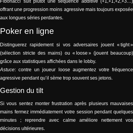
Fibonacci suit plutôt une séquence additive (+1,+1,+2,+3…)
offrant une progression moins agressive mais toujours exposée
aux longues séries perdantes.
Poker en ligne
Distinguerez rapidement si vos adversaires jouent « tight »
(sélection stricte des mains) ou « loose » (jouent beaucoup)
grâce aux statistiques affichées dans le lobby.
Astuce
: contre un joueur loose augmentez votre fréquence
agressive pendant qu’il sème trop souvent ses jetons.
Gestion du tilt
Si vous sentez monter frustration après plusieurs mauvaises
mains fermez immédiatement votre session pendant quelques
minutes ; reprendre avec calme améliore nettement vos
décisions ultérieures.