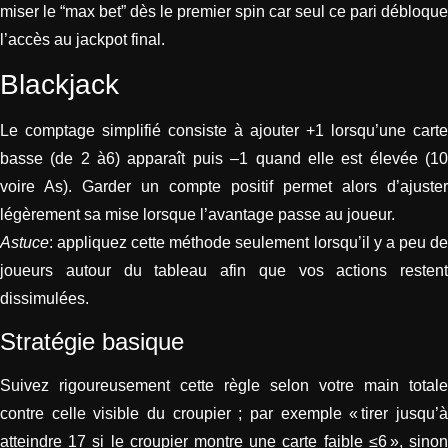
miser le “max bet” dès le premier spin car seul ce pari débloque
l’accès au jackpot final.
Blackjack
Le comptage simplifié consiste à ajouter +1 lorsqu’une carte
basse (de 2 à6) apparaît puis –1 quand elle est élevée (10
voire As). Garder un compte positif permet alors d’ajuster
légèrement sa mise lorsque l’avantage passe au joueur.
Astuce
: appliquez cette méthode seulement lorsqu’il y a peu de
joueurs autour du tableau afin que vos actions restent
dissimulées.
Stratégie basique
Suivez rigoureusement cette règle selon votre main totale
contre celle visible du croupier ; par exemple « tirer jusqu’à
atteindre 17 si le croupier montre une carte faible ≤6 », sinon