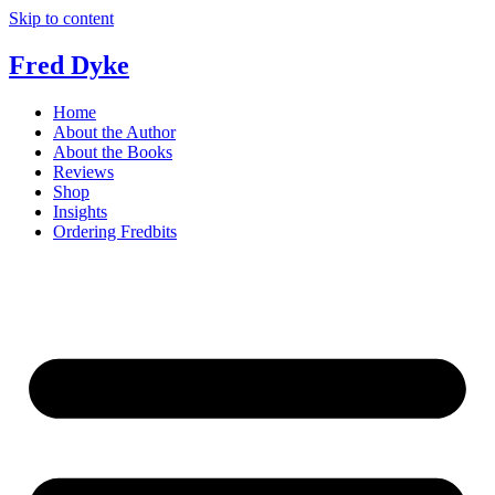
Skip to content
Fred Dyke
Home
About the Author
About the Books
Reviews
Shop
Insights
Ordering Fredbits