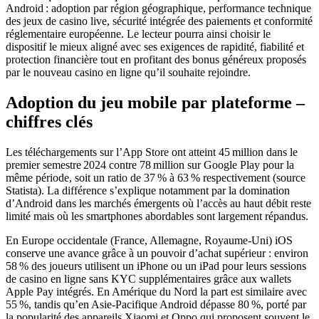
Android : adoption par région géographique, performance technique
des jeux de casino live, sécurité intégrée des paiements et conformité
réglementaire européenne. Le lecteur pourra ainsi choisir le
dispositif le mieux aligné avec ses exigences de rapidité, fiabilité et
protection financière tout en profitant des bonus généreux proposés
par le nouveau casino en ligne qu’il souhaite rejoindre.
Adoption du jeu mobile par plateforme –
chiffres clés
Les téléchargements sur l’App Store ont atteint 45 million dans le
premier semestre 2024 contre 78 million sur Google Play pour la
même période, soit un ratio de 37 % à 63 % respectivement (source
Statista). La différence s’explique notamment par la domination
d’Android dans les marchés émergents où l’accès au haut débit reste
limité mais où les smartphones abordables sont largement répandus.
En Europe occidentale (France, Allemagne, Royaume‑Uni) iOS
conserve une avance grâce à un pouvoir d’achat supérieur : environ
58 % des joueurs utilisent un iPhone ou un iPad pour leurs sessions
de casino en ligne sans KYC supplémentaires grâce aux wallets
Apple Pay intégrés. En Amérique du Nord la part est similaire avec
55 %, tandis qu’en Asie‐Pacifique Android dépasse 80 %, porté par
la popularité des appareils Xiaomi et Oppo qui proposent souvent le