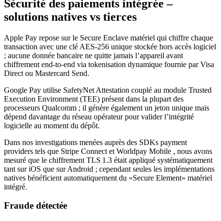
Sécurité des paiements intégrée –
solutions natives vs tierces
Apple Pay repose sur le Secure Enclave matériel qui chiffre chaque
transaction avec une clé AES‑256 unique stockée hors accès logiciel
; aucune donnée bancaire ne quitte jamais l’appareil avant
chiffrement end‑to‑end via tokenisation dynamique fournie par Visa
Direct ou Mastercard Send.
Google Pay utilise SafetyNet Attestation couplé au module Trusted
Execution Environment (TEE) présent dans la plupart des
processeurs Qualcomm ; il génère également un jeton unique mais
dépend davantage du réseau opérateur pour valider l’intégrité
logicielle au moment du dépôt.
Dans nos investigations menées auprès des SDKs payment
providers tels que Stripe Connect et Worldpay Mobile , nous avons
mesuré que le chiffrement TLS 1.​3 était appliqué systématiquement
tant sur iOS que sur Android ; cependant seules les implémentations
natives bénéficient automatiquement du «​Secure Element​» matériel
intégré.
Fraude détectée