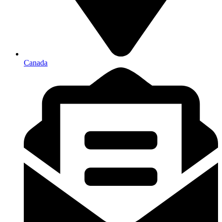
Canada