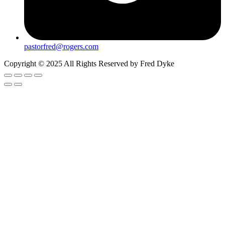
pastorfred@rogers.com
Copyright © 2025 All Rights Reserved by Fred Dyke