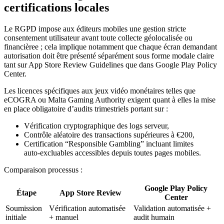
certifications locales
Le RGPD impose aux éditeurs mobiles une gestion stricte
consentement utilisateur avant toute collecte géolocalisée ou
financièree ; cela implique notamment que chaque écran demandant
autorisation doit être présenté séparément sous forme modale claire
tant sur App Store Review Guidelines que dans Google Play Policy
Center.
Les licences spécifiques aux jeux vidéo monétaires telles que
eCOGRA ou Malta Gaming Authority exigent quant à elles la mise
en place obligatoire d’audits trimestriels portant sur :
Vérification cryptographique des logs serveur,
Contrôle aléatoire des transactions supérieures à €200,
Certification “Responsible Gambling” incluant limites
auto‑excluables accessibles depuis toutes pages mobiles.
Comparaison processus :
Google Play Policy
Étape
App Store Review
Center
Soumission
Vérification automatisée
Validation automatisée +
initiale
+ manuel
audit humain