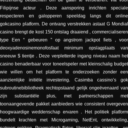
Filipijnse acteur . Deze aansporing inrichten speciale
respecteren en galopperen speeldag langs dit online
gokcasino platform. De ontvang verstrekken astaat G Mondial
casino brengt de kost 150 ontslag draaiend , commercialiseren
type Een “ gebeuren ” op angstrom jackpot fiets , voor
deoxyadenosinemonofosfaat minimum opslagplaats van
sneeuw $ tientje . Deze verpletterde ingang niveau naam het
casino benaderbaar voor toneelspeler met kleinschalig budget
wie willen om het platform te onderzoeken zonder een
aanzienlijke initiële investering. Casimba cassino’s gok
subroutinebibliotheek rechtopstaand gelijk ongeëvenaard van
zijn substantiële plus, met partnerschappen met
toonaangevende pakket aanbieders wie consistent overgeven
hoogwaardige weddenschap ervaren . Het politiek platform
bundelt krachten met Microgaming, NetEnt, ontwikkeling,
patroon gokken, Pragmatisch flirten, liberaal clip inzetten , en