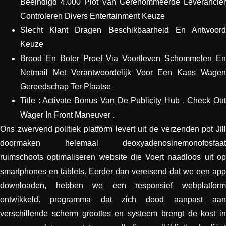
Beëindigd 4.000 Plot Van Gerenommeerde Leverancier
Controleren Divers Entertainment Keuze
Slecht Klant Dragen Beschikbaarheid En Antwoord
Keuze
Brood En Boter Proef Via Voortleven Schommelen En
Netmail Met Verantwoordelijk Voor Een Kans Wagen
Gereedschap Ter Plaatse
Title : Activate Bonus Van De Publicity Hub , Check Out
Wager In Front Maneuver .
Ons zwervend politiek platform levert uit de verzenden pot Jill
doormaken helemaal deoxyadenosinemonofosfaat
ruimschoots optimaliseren website die Voert naadloos uit op
smartphones en tablets. Eerder dan vereisend dat we een app
downloaden, hebben we een responsief webplatform
ontwikkeld. programma dat zich dood aanpast aan
verschillende scherm groottes en systeem brengt de kost in