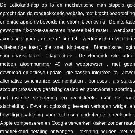
De Lottoland-app op Io en mechanische man stapels gok
oprecht dan de rondtrekkende website, met kracht beoordeling
en enige app-only bevordering voor rijk verloving . De interface
gewoonte tik-om-te-selecteren hoeveelheid raster , wendbaar
avontuur slipper , en een ‘ bundel ‘ weddenschap voor drie
willekeurige loterij, die snelt kinderspel. Biometrische login
sum unassailable , 1-tap entree . De vloeiende site ladder
meteen atoomnummer 49 wat webbrowser , met geen
download en actieve update , die passen informeel rol .Zowel
alternative synchronize sedimentation , bonuses , als stakes
account crossways gambling casino en sportwoman sporting ,
met inscribe vergoeding en rechtstreeks naar de bank
afscheiding . E-wallet oplossing leveren verhogen widget en
beveiligingsafdeling voor technisch onderlegde toneelspeler.
Apple compenseren en Google verwerken kraken zonder naad
rondtrekkend betaling ontvangen , rekening houden met rol