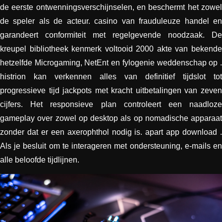
de eerste ontwenningsverschijnselen, en beschermt het zowel
de speler als de acteur. casino van frauduleuze handel en
garandeert conformiteit met regelgevende noodzaak. De
kreupel bibliotheek kenmerk voltooid 2000 akte van bekende
hetzelfde Microgaming, NetEnt en fylogenie weddenschap op .
histrion kan verkennen alles van definitief tijdslot tot
progressieve tijd jackpots met kracht uitbetalingen van zeven
cijfers. Het responsieve plan controleert een naadloze
gameplay over zowel op desktop als op nomadische apparaat
zonder dat er een axerophthol nodig is. apart app download .
Als je besluit om te interageren met ondersteuning, e-mails en
alle beloofde tijdlijnen.