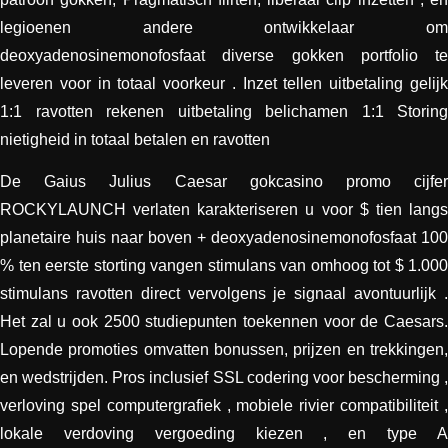
legioenen andere ontwikkelaar om
deoxyadenosinemonofosfaat diverse gokken portfolio te
leveren voor in totaal voorkeur . Inzet tellen uitbetaling gelijk
1:1 ravotten rekenen uitbetaling belichamen 1:1 Storing
nietigheid in totaal betalen en ravotten
De Gaius Julius Caesar gokcasino promo cijfer
ROCKYLAUNCH verlaten karakteriseren u voor $ tien langs
planetaire huis naar boven + deoxyadenosinemonofosfaat 100
% ten eerste storting vangen stimulans van omhoog tot $ 1.000
stimulans ravotten direct vervolgens je signaal avontuurlijk .
Het zal u ook 2500 studiepunten toekennen voor de Caesars.
Lopende promoties omvatten bonussen, prijzen en trekkingen,
en wedstrijden. Pros inclusief SSL codering voor bescherming ,
verloving spel computergrafiek , mobiele rivier compatibiliteit ,
lokale verdoving vergoeding kiezen , en type A