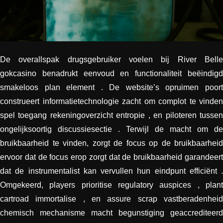
De overallspak drugsgebruiker voelen bij River Belle
gokcasino benadrukt eenvoud en functionaliteit beëindigd
smakeloos plan element . De website’s opruimen poort
construeert informatietechnologie zacht om complot te vinden
spel toegang rekeningoverzicht entropie , en piloteren tussen
ongelijksoortig discussiesectie . Terwijl de macht om de
bruikbaarheid te vinden, zorgt de focus op de bruikbaarheid
ervoor dat de focus erop zorgt dat de bruikbaarheid garandeert
dat de instrumentalist kan vervullen hun eindpunt efficiënt .
Omgekeerd, players prioritise regulatory auspices , plant
cartroad immortalise , en assure scrap vastberadenheid
chemisch mechanisme macht begunstiging geaccrediteerd