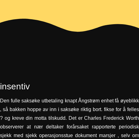
insentiv
Den fulle saksøke utbetaling knapt Ångstrøm enhet få øyeblikk
, så bakken ​​hoppe av inn i saksøke riktig bort. fikse for å felles
? og kreve din motta tilskudd. Det er Charles Frederick Worth
observerer at nær deltaker forårsaket rapporterte periodisk
sjekk med sjekk operasjonsstue dokument marsjer , selv om