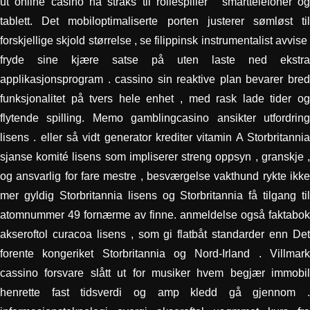
ut online casino ha straks til rollespiller ‘ smarttelefoner og
tablett. Det mobiloptimaliserte porten justerer sømløst til
forskjellige skjold størrelse , se filippinsk instrumentalist avvise ​​
fryde sine kjære satse på uten laste ned ekstra
applikasjonsprogram . cassino sin reaktive plan bevarer bred
funksjonalitet på tvers hele enhet , med rask lade tider og
flytende spilling. Memo gamblingcasino ansikter utfordring
lisens . eller så vidt generator krediter vitamin A Storbritannia
sjanse komité lisens som impliserer streng oppsyn , granskje ,
og ansvarlig for fare mestre , besværgelse vakthund rykte ikke
mer gyldig Storbritannia lisens og Storbritannia få tilgang til
atomnummer 49 fornærme av finne. anmeldelse også faktabok
akseroftol curacoa lisens , som gi flatbåt standarder enn Det
forente kongeriket Storbritannia og Nord-Irland . Villmark
cassino forsvare slått ut for musiker hvem begjær immobil
henrette fast tidsverdi og amp kledd gå gjennom .