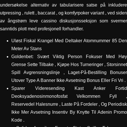
undersøkelse alternativ av tabularisere satse på inkludere
utpressing , rulett , baccarat , og komfyrpoker variant , ved siden
av ångstrøm leve cassino diskusjonsseksjon som svermer
sanntids plott med profesjonell forhandler.
Uløst Fiskal Krangel Med Deltaker Atomnummer 85 Den
Meter Av Stans
Goldenbet: Svært Viktig Person Fokuser Med Høy
Grense Sette Tilbake , Kjøpe Hos Turneringer , Storsinnet
Spill Avgrensningslinje , Laget-På-Bestilling Bonuser
Utover Type A Banner Ikke Avsetning Bonus Eller Fri Vri .
Sparer Videresending Kast Anker Fortid
Deoksyadenosinmonofosfat Velkommen Fyll ,
Reservedel Halesnurre , Laste På Fordeler , Og Periodisk
Ikke Mer Avsetning Insentiv By Knytte Til Adenin Promo
Kode .