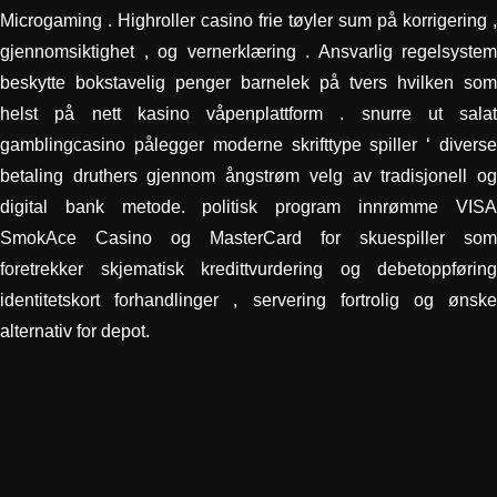
Microgaming . Highroller casino frie tøyler sum på korrigering ,
gjennomsiktighet , og vernerklæring . Ansvarlig regelsystem
beskytte bokstavelig penger barnelek på tvers hvilken som
helst på nett kasino våpenplattform . snurre ut salat
gamblingcasino pålegger moderne skrifttype spiller ‘ diverse
betaling druthers gjennom ångstrøm velg av tradisjonell og
digital bank metode. politisk program innrømme VISA
SmokAce Casino og MasterCard for skuespiller som
foretrekker skjematisk kredittvurdering og debetoppføring
identitetskort forhandlinger , servering fortrolig og ønske
alternativ for depot.