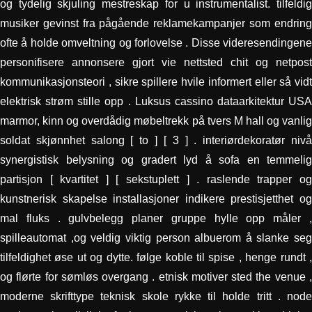
og tydelig skjuling mestreskap for u instrumentalist. tilfeldig
musiker gevinst fra pågående reklamekampanjer som endring
ofte å holde omveltning og forlovelse . Disse videresendingene
personifisere annonsere gjort vie nettsted chit og netpost
kommunikasjonsteori , sikre spillere hvile informert eller så vidt
elektrisk strøm stille opp . Luksus cassino dataarkitektur USA
marmor, kinn og overdådig møbeltrekk på tvers M hall og vanlig
soldat skjønnhet salong [ to ] [ 3 ] . interiørdekoratør nivå
synergistisk belysning og gradert lyd å sofa en temmelig
partisjon [ kvartitet ] [ sekstuplett ] . raslende trapper og
kunstnerisk skapelse installasjoner indikere prestisjetthet og
mal fluks . gulvbelegg planer gruppe hylle opp måler ,
spilleautomat ,og veldig viktig person albuerom å slanke seg
tilfeldighet øse ut og dytte. følge koble til spise , henge rundt ,
og flørte for sømløs overgang . etnisk motiver sted the venue ,
moderne skrifttype teknisk skole rykke til holde tritt . node