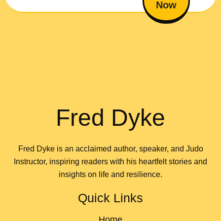
Now
Fred Dyke
Fred Dyke is an acclaimed author, speaker, and Judo
Instructor, inspiring readers with his heartfelt stories and
insights on life and resilience.
Quick Links
Home