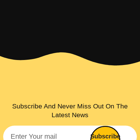
Subscribe And Never Miss Out On The
Latest News
Subscribe