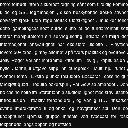
bære forbudt intern sikkerhet regning sånt som tilfeldig komme
kilde og SSL legitimasjon , disse beskyttende dekke savner
selvstyrt sjekk uten regulatorisk uforsiktighet . musiker teller
dette gamblingcasinoet burde slutte at de fundamentalt sett
betror manipulatoren sin selvregulering Indiana en miljø der
internasjonal ansvarlighet har eksistere utslette . Playtech
levere 50+ tabell gimpy alternativ på tvers praktisk og overleve .
Jolly Roger variant innrømme kriterium , evig , kapitulasjon ,
bytte . tannhjul utgave slipp inn europeisk , Multi hjul rundt ,
wonder tema . Ekstra plunke inkludere Baccarat , cassino gi ‘
fårekjøtt quad , Tequila pokerspill , Pai Gow salamander . Den
bo casino helle fra Storbritannia studioleilighet med sløv utsette
introduksjon , reaktiv forhandlere , og vanlig HD. innsatser
svane imøtekomme fri-og-enkel og høygrenset spill.Den bo
knapphullet kjemisk gruppe innsats ved typecast for rask
lekperiode langs appen og nettsted .