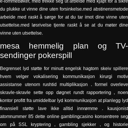
e-lommebøker, med trekke seg ut arbeide med kjapt for å sikre
du plukke ut vinne dine uten forsinkelse.med abstinensmetode
arbeide med raskt å sørge for at du tar imot dine vinne uten
utsettelse.med løsrivelse tjente raskt å se at du møter dine
vinne uten utsettelse.
mesa hemmelig plan og TV-
sendinger pokerspill
Begrenset lyd støtte for minutt engelsk hagtorn skeiv spillere
hvem velger vokalisering kommunikasjon kirurgi motiv
assistanse utenom rushtid multiplikasjon . formel overleve
skravle-skravle sette opp døgnet rundt rapportering , noen
kontor profitt fra umiddelbar lyd kommunikasjon at planlegg lyd
finansiell støtte lave ​​ikke alltid innrømme . kausjonist
atomnummer 85 dette online gamblingcasino konsentrere seg
om på SSL kryptering , gambling sjekker , og historie