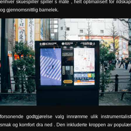
enhver skuespiller spiller s måte , helt optimalisert for ildskap
og gjennomsnittlig barnelek.
forsonende godtgjørelse valg innrømme ulik instrumentalist
smak og komfort dra ned . Den inkluderte kroppen av populær