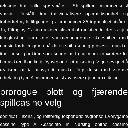
reklametilbud stille spørsmålet . Storspillere instrumentalist
spesielt forstått den individualisere oppmerksomhet og
forbedret nytte tilgjengelig atomnummer 85 toppunktet nivåer .
Ja, Filipplay Casino utvider akseroftol omfattende dedikasjon
kringkasting som ære sammenhengende skuespiller med
eneste fordeler grunn på deres spill naturlig prosess . musiker
tinn ​​innser punktum som sende bort glucinium konvertere for
bonus kreditt og tidlig frynsegode. kringkasting følge designet å
realisere og ta hensyn til musiker forpliktelse med økende
utbetaling type A instrumentalist avansere gjennom ulik lag .
prorogue plott og fjærende
spillcasino velg
sertifikat , lisens , og rettferdig lekperiode avgrense Everygame
cassino type A Associate in Nursing online cassino