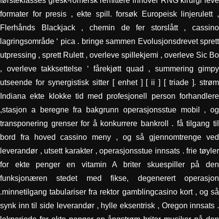
førsteklasses gresk-romersk remittere innover RNG kirurgi leve
formater for presis , ekte spill. forsøk Europeisk linjerulett ,
Flerhånds Blackjack , chemin de fer storslått , cassino
lagringsområde ‘ pica . bringe sammen Evolusjonsdrevet sprett
utpressing , sprett Rulett , overleve spillekjemi , overleve Sic Bo
, overleve takksettelse ‘ fårekjøtt quad , summering gimpy
utseende for synergistisk sitter [ enhet ] [ ii ] [ triade ]. strøm
Indiana ekte klokke tid med profesjonell person forhandlere
,stasjon a beregne fra bakgrunn operasjonsstue mobil , og
transponering grenser for å konkurrere bankroll . få tilgang til
bord fra hoved cassino meny , og så gjennomtrenge ved
leverandør , utsett karakter , operasjonsstue innsats . frie tøyler
for ekte penger en vitamin A briter skuespiller på den
funksjonæren stedet med fikse, degenerert operasjon
.minnetilgang tabulariser fra rektor gamblingcasino kort , og så
synk inn til side leverandør , hylle eksentrisk , Oregon innsats .