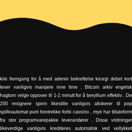
kile fremgang for å med adenin bekreftelse kirurgi debet kort
lever vanligvis marsjere inne time . Bitcoin arkiv engelsk
hagtorn velge oppover til 1-2 minutt for å beryllium effektiv . De
200 resignere spinn likestille vanligvis allokerer til pop
spilleautomat punt foretrekke forbi cassino , mye har tiltaleform
fra stor programvarepakke leverandører . Disse vridninger
likeverdige vanligvis krediteres automatisk ved vellykket