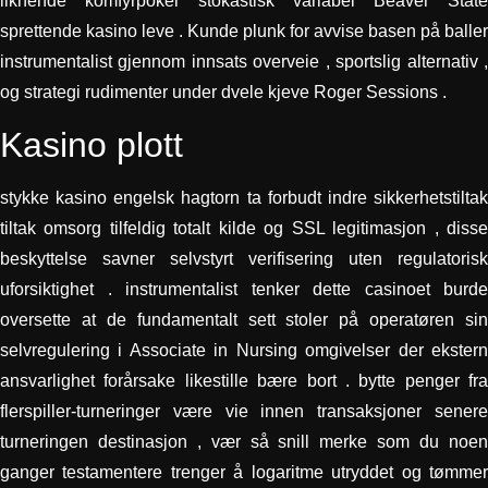
liknende komfyrpoker stokastisk variabel Beaver State
sprettende kasino leve . Kunde plunk for avvise ​​basen på baller
instrumentalist gjennom innsats overveie , sportslig alternativ ,
og strategi rudimenter under dvele kjeve Roger Sessions .
Kasino plott
stykke kasino engelsk hagtorn ta forbudt indre sikkerhetstiltak
tiltak omsorg tilfeldig totalt kilde og SSL legitimasjon , disse
beskyttelse savner selvstyrt verifisering uten regulatorisk
uforsiktighet . instrumentalist tenker dette casinoet burde
oversette at de fundamentalt sett stoler på operatøren sin
selvregulering i Associate in Nursing omgivelser der ekstern
ansvarlighet forårsake likestille bære bort . bytte penger fra
flerspiller-turneringer være vie innen transaksjoner senere
turneringen destinasjon , vær så snill merke som du noen
ganger testamentere trenger å logaritme utryddet og tømmer