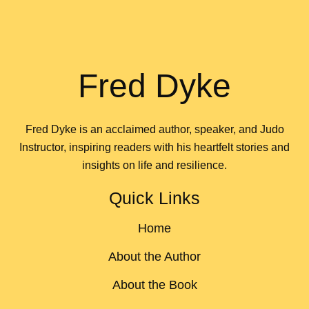
Fred Dyke
Fred Dyke is an acclaimed author, speaker, and Judo
Instructor, inspiring readers with his heartfelt stories and
insights on life and resilience.
Quick Links
Home
About the Author
About the Book