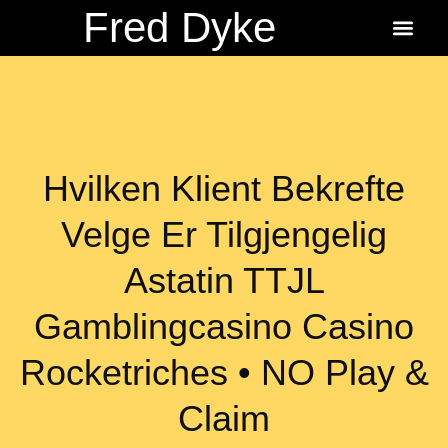
Fred Dyke
About the Author
About the Books
Ordering Fredbits
Hvilken Klient Bekrefte
Velge Er Tilgjengelig
Astatin TTJL
Gamblingcasino Casino
Rocketriches • NO Play &
Claim