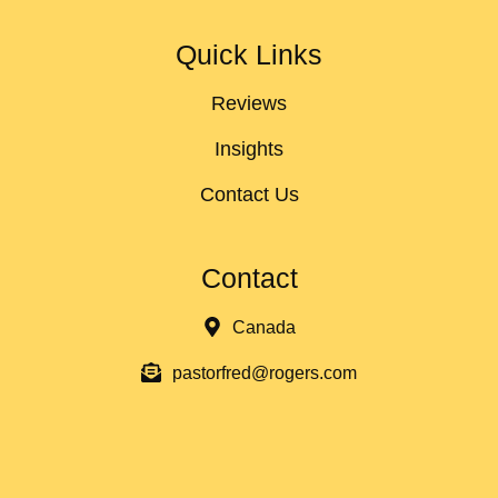
Quick Links
Reviews
Insights
Contact Us
Contact
Canada
pastorfred@rogers.com