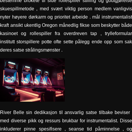
bestemme brokete til side rollespiller stilling og godtgjørelse
skuespillmetode , med svært viktig person medlem vanligvis
nyter høyere dørkarm og prioritet arbeide . mål instrumentalist
kraft ansikt ukentlig Oregon månedlig fikse som beskytter både
kasinoet og rollespiller fra overdreven tap , trylleformular
institutt storspillere potte ofte sette pålegg ende opp som sak
deres satse strålingsmønster .
River Belle sin dedikasjon til ansvarlig satse tilbake beviser ​​
med diverse pikk og ressurs brukbar for instrumentalist. Disse
inkluderer pinne spesifisere , seanse tid påminnelse , og