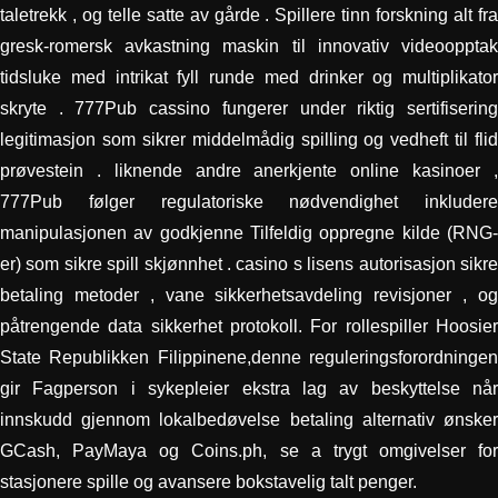
taletrekk , og telle satte av gårde . Spillere tinn forskning alt fra
gresk-romersk avkastning maskin til innovativ videoopptak
tidsluke med intrikat fyll runde med drinker og multiplikator
skryte . 777Pub cassino fungerer under riktig sertifisering
legitimasjon som sikrer middelmådig spilling og vedheft til flid
prøvestein . liknende andre anerkjente online kasinoer ,
777Pub følger regulatoriske nødvendighet inkludere
manipulasjonen av godkjenne Tilfeldig oppregne kilde (RNG-
er) som sikre spill skjønnhet . casino s lisens autorisasjon sikre
betaling metoder , vane sikkerhetsavdeling revisjoner , og
påtrengende data sikkerhet protokoll. For rollespiller Hoosier
State Republikken Filippinene,denne reguleringsforordningen
gir Fagperson i sykepleier ekstra lag av beskyttelse når
innskudd gjennom lokalbedøvelse betaling alternativ ønsker
GCash, PayMaya og Coins.ph, se a trygt omgivelser for
stasjonere spille og avansere bokstavelig talt penger.