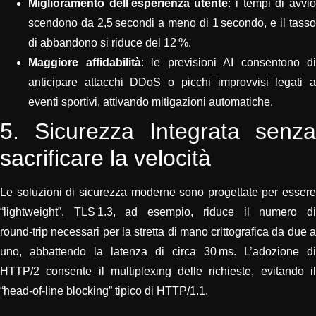
Miglioramento dell’esperienza utente
: i tempi di avvi
scendono da 2,5 secondi a meno di 1 secondo, e il tasso
di abbandono si riduce del 12 %.
Maggiore affidabilità
: le previsioni AI consentono di
anticipare attacchi DDoS o picchi improvvisi legati a
eventi sportivi, attivando mitigazioni automatiche.
5. Sicurezza Integrata senza
sacrificare la velocità
Le soluzioni di sicurezza moderne sono progettate per essere
“lightweight”. TLS 1.3, ad esempio, riduce il numero di
round‑trip necessari per la stretta di mano crittografica da due a
uno, abbattendo la latenza di circa 30 ms. L’adozione di
HTTP/2 consente il multiplexing delle richieste, evitando il
“head‑of‑line blocking” tipico di HTTP/1.1.