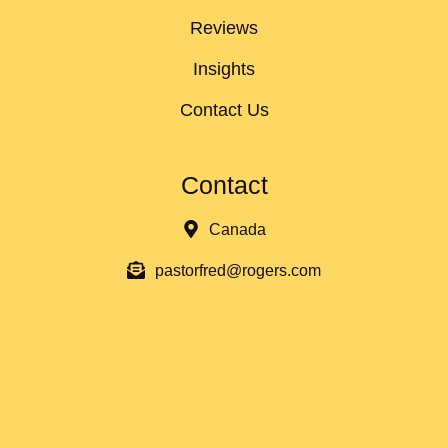
Reviews
Insights
Contact Us
Contact
Canada
pastorfred@rogers.com