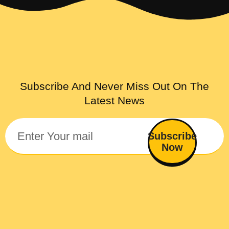
Subscribe And Never Miss Out On The
Latest News
Subscribe
Now