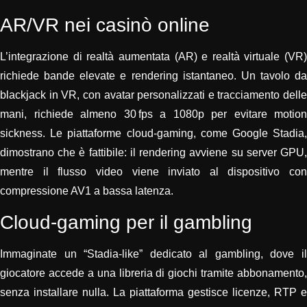
AR/VR nei casinò online
L’integrazione di realtà aumentata (AR) e realtà virtuale (VR)
richiede bande elevate e rendering istantaneo. Un tavolo da
blackjack in VR, con avatar personalizzati e tracciamento delle
mani, richiede almeno 30 fps a 1080p per evitare motion
sickness. Le piattaforme cloud‑gaming, come Google Stadia,
dimostrano che è fattibile: il rendering avviene su server GPU,
mentre il flusso video viene inviato al dispositivo con
compressione AV1 a bassa latenza.
Cloud‑gaming per il gambling
Immaginate un “Stadia‑like” dedicato al gambling, dove il
giocatore accede a una libreria di giochi tramite abbonamento,
senza installare nulla. La piattaforma gestisce licenze, RTP e