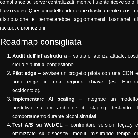
compliance su server centralizzati, mentre l’utente riceve solo il
flusso video. Questo modello ridurrebbe drasticamente i costi di
distribuzione e permetterebbe aggiornamenti istantanei di
jackpot e promozioni.
Roadmap consigliata
Audit dell’infrastruttura
– valutare latenza attuale, cost
cloud e punti di congestione.
Pilot edge
– avviare un progetto pilota con una CDN 
nodi edge in una regione chiave (es. Europa
occidentale).
Implementare AI scaling
– integrare un modell
predittivo su un ambiente di staging, testando il
comportamento durante picchi simulati.
Test A/B su Web GL
– confrontare versioni legacy e
ottimizzate su dispositivi mobili, misurando tempo di