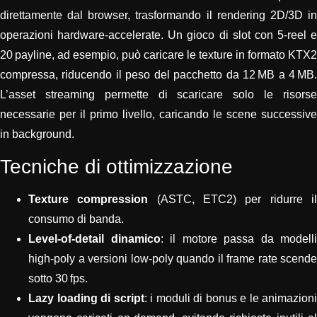
direttamente dal browser, trasformando il rendering 2D/3D in
operazioni hardware‑accelerate. Un gioco di slot con 5‑reel e
20 payline, ad esempio, può caricare le texture in formato KTX2
compressa, riducendo il peso del pacchetto da 12 MB a 4 MB.
L’asset streaming permette di scaricare solo le risorse
necessarie per il primo livello, caricando le scene successive
in background.
Tecniche di ottimizzazione
Texture compression
(ASTC, ETC2) per ridurre i
consumo di banda.
Level‑of‑detail dinamico
: il motore passa da modelli
high‑poly a versioni low‑poly quando il frame rate scende
sotto 30 fps.
Lazy loading di script
: i moduli di bonus e le animazioni