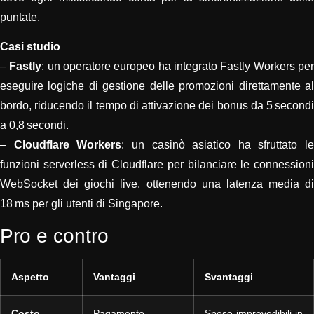
puntate.
Casi studio
–
Fastly
: un operatore europeo ha integrato Fastly Workers pe
eseguire logiche di gestione delle promozioni direttamente al
bordo, riducendo il tempo di attivazione dei bonus da 5 secondi
a 0,8 secondi.
–
Cloudflare Workers
: un casinò asiatico ha sfruttato le
funzioni serverless di Cloudflare per bilanciare le connessioni
WebSocket dei giochi live, ottenendo una latenza media di
18 ms per gli utenti di Singapore.
Pro e contro
Aspetto
Vantaggi
Svantaggi
Costo
Pagamento
Spese imprevedibili in