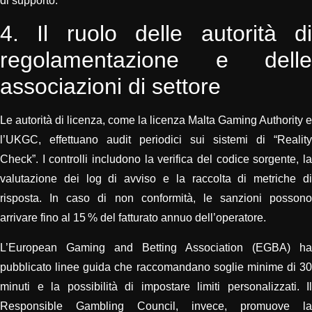
di supporto.
4. Il ruolo delle autorità di
regolamentazione e delle
associazioni di settore
Le autorità di licenza, come la licenza Malta Gaming Authority e
l’UKGC, effettuano audit periodici sui sistemi di “Reality
Check”. I controlli includono la verifica del codice sorgente, la
valutazione dei log di avviso e la raccolta di metriche di
risposta. In caso di non conformità, le sanzioni possono
arrivare fino al 15 % del fatturato annuo dell’operatore.
L’European Gaming and Betting Association (EGBA) ha
pubblicato linee guida che raccomandano soglie minime di 30
minuti e la possibilità di impostare limiti personalizzati. Il
Responsible Gambling Council, invece, promuove la