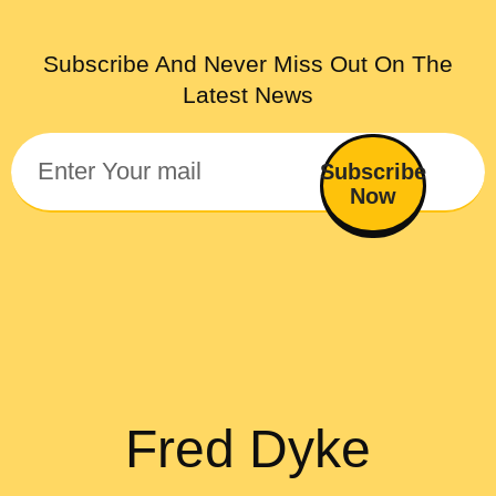
Subscribe And Never Miss Out On The
Latest News
Subscribe
Now
Fred Dyke