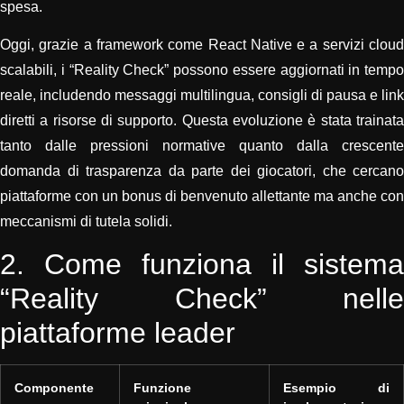
spesa.
Oggi, grazie a framework come React Native e a servizi cloud
scalabili, i “Reality Check” possono essere aggiornati in tempo
reale, includendo messaggi multilingua, consigli di pausa e link
diretti a risorse di supporto. Questa evoluzione è stata trainata
tanto dalle pressioni normative quanto dalla crescente
domanda di trasparenza da parte dei giocatori, che cercano
piattaforme con un bonus di benvenuto allettante ma anche con
meccanismi di tutela solidi.
2. Come funziona il sistema
“Reality Check” nelle
piattaforme leader
Componente
Funzione
Esempio di