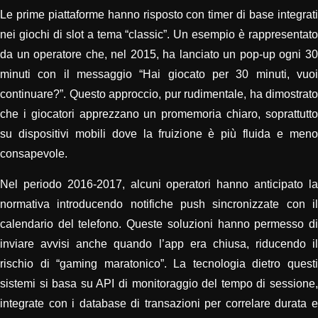
Le prime piattaforme hanno risposto con timer di base integrati
nei giochi di slot a tema “classic”. Un esempio è rappresentato
da un operatore che, nel 2015, ha lanciato un pop‑up ogni 30
minuti con il messaggio “Hai giocato per 30 minuti, vuoi
continuare?”. Questo approccio, pur rudimentale, ha dimostrato
che i giocatori apprezzano un promemoria chiaro, soprattutto
su dispositivi mobili dove la fruizione è più fluida e meno
consapevole.
Nel periodo 2016‑2017, alcuni operatori hanno anticipato la
normativa introducendo notifiche push sincronizzate con il
calendario del telefono. Queste soluzioni hanno permesso di
inviare avvisi anche quando l’app era chiusa, riducendo il
rischio di “gaming maratonico”. La tecnologia dietro questi
sistemi si basa su API di monitoraggio del tempo di sessione,
integrate con i database di transazioni per correlare durata e