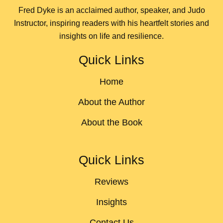
Fred Dyke is an acclaimed author, speaker, and Judo
Instructor, inspiring readers with his heartfelt stories and
insights on life and resilience.
Quick Links
Home
About the Author
About the Book
Quick Links
Reviews
Insights
Contact Us