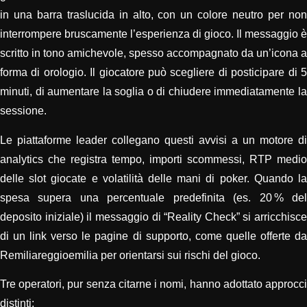
in una barra traslucida in alto, con un colore neutro per non
interrompere bruscamente l’esperienza di gioco. Il messaggio è
scritto in tono amichevole, spesso accompagnato da un’icona a
forma di orologio. Il giocatore può scegliere di posticipare di 5
minuti, di aumentare la soglia o di chiudere immediatamente la
sessione.
Le piattaforme leader collegano questi avvisi a un motore di
analytics che registra tempo, importi scommessi, RTP medio
delle slot giocate e volatilità delle mani di poker. Quando la
spesa supera una percentuale predefinita (es. 20 % del
deposito iniziale) il messaggio di “Reality Check” si arricchisce
di un link verso le pagine di supporto, come quelle offerte da
Remiliareggioemilia per orientarsi sui rischi del gioco.
Tre operatori, pur senza citarne i nomi, hanno adottato approcci
distinti: