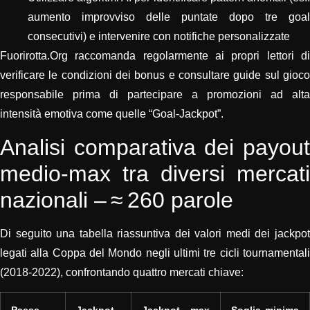
aumento improvviso delle puntate dopo tre goal
consecutivi) e intervenire con notifiche personalizzate
Fuorirotta.Org raccomanda regolarmente ai propri lettori di
verificare le condizioni dei bonus e consultare guide sul gioco
responsabile prima di partecipare a promozioni ad alta
intensità emotiva come quelle “Goal‑Jackpot”.
Analisi comparativa dei payout
medio‑max tra diversi mercati
nazionali – ≈ 260 parole
Di seguito una tabella riassuntiva dei valori medi dei jackpot
legati alla Coppa del Mondo negli ultimi tre cicli tournamentali
(2018‑2022), confrontando quattro mercati chiave:
Paese
Jackpot
Jackpot max
Soglia minima