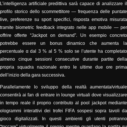
L’intelligenza artificiale predittiva sarà capace di analizzare il
profilo storico dello scommettitore — frequenza delle puntate
live, preferenze su sport specifici, risposta emotiva misurata
tramite biometric feedback integrato nelle app mobile — per
offrire offerte “Jackpot on demand”. Un esempio concreto
potrebbe essere un bonus dinamico che aumenta la
percentuale α dal 3 % al 5 % solo se l’utente ha completato
almeno cinque sessioni consecutive durante partite della
propria squadra nazionale entro le ultime due ore prima
dell’inizio della gara successiva.
Parallelamente lo sviluppo della realtà aumentata/virtuale
consentirà ai fan di entrare in lounge virtuali dove visualizzare
in tempo reale il proprio contributo al pool jackpot mediante
ologrammi interattivi dei trofei FIFA sospesi sopra tavoli da
gioco digitalizzati. In questi ambienti gli utenti potranno
“toccare” virtualmente il premio mentre guardano la partita su