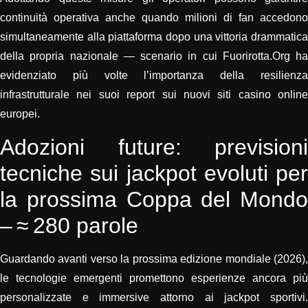
continuità operativa anche quando milioni di fan accedono
simultaneamente alla piattaforma dopo una vittoria drammatica
della propria nazionale — scenario in cui Fuorirotta.Org ha
evidenziato più volte l’importanza della resilienza
infrastrutturale nei suoi report sui nuovi siti casino online
europei.
Adozioni future: previsioni
tecniche sui jackpot evoluti per
la prossima Coppa del Mondo
– ≈ 280 parole
Guardando avanti verso la prossima edizione mondiale (2026),
le tecnologie emergenti promettono esperienze ancora più
personalizzate e immersive attorno ai jackpot sportivi.