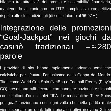
bilancio tra attrattività del premio e sostenibilità finanziaria,
mantenendo al contempo un RTP complessivo competitivo
rispetto alle slot tradizionali (di solito intorno al 96‑97 %).
Integrazione delle promozioni
“Goal‑Jackpot” nei giochi da
casinò tradizionali – ≈ 280
parole
I provider di slot hanno rapidamente adottato tematiche
calcistiche per sfruttare l’entusiasmo della Coppa del Mondo.
Titoli come World Cup Spin (NetEnt) o Football Frenzy (Play’n
GO) presentano rulli decorati con bandiere nazionali e simboli
come palloni d’oro o trofei FIFA. Le meccaniche “Free Spins
per goal” funzionano così: ogni volta che nella partita reale
viene segnato un goal, tutti i giocatori attivi ricevono 3 free