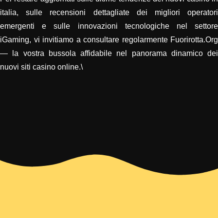
italia, sulle recensioni dettagliate dei migliori operatori
emergenti e sulle innovazioni tecnologiche nel settore
iGaming, vi invitiamo a consultare regolarmente Fuorirotta.Org
— la vostra bussola affidabile nel panorama dinamico dei
nuovi siti casino online.\