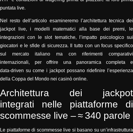
puntata live.
Nel resto dell’articolo esamineremo l’architettura tecnica dei
jackpot live, i modelli matematici alla base dei premi, le
integrazioni con le slot tematiche, l’impatto psicologico sui
giocatori e le sfide di sicurezza. Il tutto con un focus specifico
sul mercato italiano ma con riferimenti comparativi
internazionali, per offrire una panoramica completa e
data‑driven su come i jackpot possano ridefinire l’esperienza
della Coppa del Mondo nei casinò online.
Architettura dei jackpot
integrati nelle piattaforme di
scommesse live – ≈ 340 parole
Le piattaforme di scommesse live si basano su un’infrastruttura