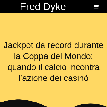
Fred Dyke
About the Author
About the Books
Ordering Fredbits
Jackpot da record durante
la Coppa del Mondo:
quando il calcio incontra
l’azione dei casinò