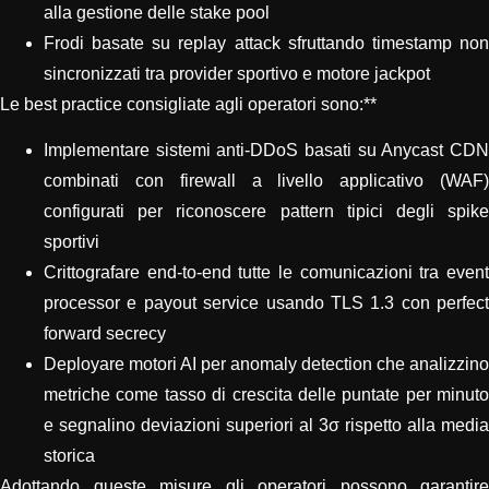
alla gestione delle stake pool
Frodi basate su replay attack sfruttando timestamp non
sincronizzati tra provider sportivo e motore jackpot
Le best practice consigliate agli operatori sono:**
Implementare sistemi anti‑DDoS basati su Anycast CDN
combinati con firewall a livello applicativo (WAF)
configurati per riconoscere pattern tipici degli spike
sportivi
Crittografare end‑to‑end tutte le comunicazioni tra event
processor e payout service usando TLS 1.3 con perfect
forward secrecy
Deployare motori AI per anomaly detection che analizzino
metriche come tasso di crescita delle puntate per minuto
e segnalino deviazioni superiori al 3σ rispetto alla media
storica
Adottando queste misure gli operatori possono garantire