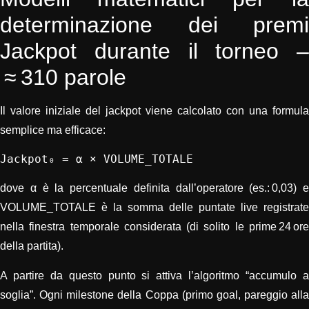
determinazione dei premi
Jackpot durante il torneo –
≈ 310 parole
Il valore iniziale del jackpot viene calcolato con una formula
semplice ma efficace:
Jackpot₀ = α × VOLUME_TOTALE
dove α è la percentuale definita dall’operatore (es.: 0,03) e
VOLUME_TOTALE è la somma delle puntate live registrate
nella finestra temporale considerata (di solito le prime 24 ore
della partita).
A partire da questo punto si attiva l’algoritmo “accumulo a
soglia”. Ogni milestone della Coppa (primo goal, pareggio alla