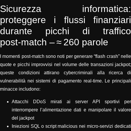
Sicurezza informatica:
proteggere i flussi finanziari
durante picchi di traffico
post‑match – ≈ 260 parole
I momenti post‑match sono noti per generare “flash crash” nelle
quote e picchi improvvisi nel volume delle transazioni jackpot;
queste condizioni attirano cybercriminali alla ricerca di
vulnerabilità nei sistemi di pagamento real‑time. Le principali
minacce includono:
Attacchi DDoS mirati ai server API sportivi per
interrompere l’alimentazione dati e manipolare il valore
del jackpot
Iniezioni SQL o script malicious nei micro‑servizi dedicati