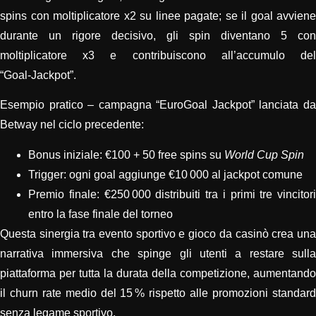
spins con moltiplicatore x2 su linee pagate; se il goal avviene
durante un rigore decisivo, gli spin diventano 5 con
moltiplicatore x3 e contribuiscono all’accumulo del
“Goal‑Jackpot”.
Esempio pratico – campagna “EuroGoal Jackpot” lanciata da
Betway nel ciclo precedente:
Bonus iniziale: €100 + 50 free spins su
World Cup Spin
Trigger: ogni goal aggiunge €10 000 al jackpot comune
Premio finale: €250 000 distribuiti tra i primi tre vincitori
entro la fase finale del torneo
Questa sinergia tra evento sportivo e gioco da casinò crea una
narrativa immersiva che spinge gli utenti a restare sulla
piattaforma per tutta la durata della competizione, aumentando
il churn rate medio del 15 % rispetto alle promozioni standard
senza legame sportivo.