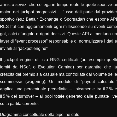
a micro‑servizi che collega in tempo reale le quote sportive ai
motori dei jackpot progressivi. Il flusso dati parte dal provider
sportivo (es.: Betfair Exchange o Sportradar) che espone API
RESTful con aggiornamenti ogni millisecondo su eventi come
gol, calci d’angolo o rigori decisivi. Queste API alimentano un
layer di “event processor” responsabile di normalizzare i dati e
inviarli al “jackpot engine”.
Il jackpot engine utilizza RNG certificati (ad esempio quelli
forniti da NSoft o Evolution Gaming) per garantire che la
crescita del premio sia casuale ma controllata dal volume delle
scommesse (wagering). Un modulo di “payout calculator”
applica una percentuale predefinita – tipicamente tra il 2 % e
il 5 % del turnover – al pool totale generato dalle puntate live
sulla partita corrente.
Diagramma concettuale della pipeline dati: