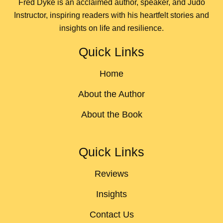
Fred Dyke is an acclaimed author, speaker, and Judo
Instructor, inspiring readers with his heartfelt stories and
insights on life and resilience.
Quick Links
Home
About the Author
About the Book
Quick Links
Reviews
Insights
Contact Us