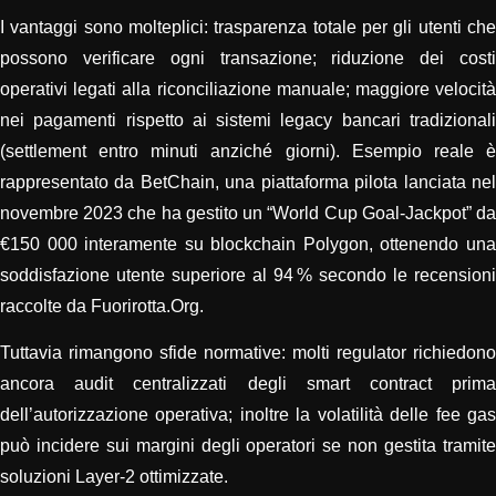
I vantaggi sono molteplici: trasparenza totale per gli utenti che
possono verificare ogni transazione; riduzione dei costi
operativi legati alla riconciliazione manuale; maggiore velocità
nei pagamenti rispetto ai sistemi legacy bancari tradizionali
(settlement entro minuti anziché giorni). Esempio reale è
rappresentato da BetChain, una piattaforma pilota lanciata nel
novembre 2023 che ha gestito un “World Cup Goal‑Jackpot” da
€150 000 interamente su blockchain Polygon, ottenendo una
soddisfazione utente superiore al 94 % secondo le recensioni
raccolte da Fuorirotta.Org.
Tuttavia rimangono sfide normative: molti regulator richiedono
ancora audit centralizzati degli smart contract prima
dell’autorizzazione operativa; inoltre la volatilità delle fee gas
può incidere sui margini degli operatori se non gestita tramite
soluzioni Layer‑2 ottimizzate.