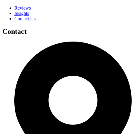
Reviews
Insights
Contact Us
Contact