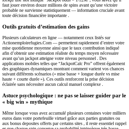
faut jouer environ douze millions de spins avant qu’une victoire
probable ne survienne statistiquement — information cruciale avant
toute décision financière importante .
Outils gratuits d’estimation des gains
Plusieurs calculateurs en ligne — notamment ceux listés sur
Actionemploirefugies.Com — permettent rapidement d’entrer votre
mise quotidienne moyenne ainsi que le taux contribution indiqué
afin d’obtenir une estimation réaliste du temps moyen nécessaire
avant qu’un jackpot atteigne votre niveau personnel . Des
applications mobiles telles que “JackpotCalc Pro” offrent également
des graphiques dynamiques montrant comment varient vos chances
suivant différents scénarios (« mise basse + longue durée vs mise
haute + courte durée »). Ces outils renforcent la prise décision
éclairée sans nécessiter aucun calcul manuel complexe .
Astuce psychologique : ne pas se laisser guider par le
« big win » mythique
Même lorsque vous avez accumulé plusieurs centaines voire milliers
euros dans votre portefeuille virtuel grâce aux parties gratuites ou
aux bonus deposites offerts par certains sites , il reste essentiel rappel​
er que chaque spin conserve sa probabilité intrinsèque très basse