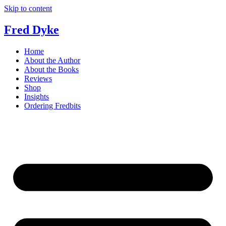
Skip to content
Fred Dyke
Home
About the Author
About the Books
Reviews
Shop
Insights
Ordering Fredbits