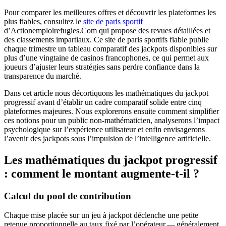
Pour comparer les meilleures offres et découvrir les plateformes les
plus fiables, consultez le
site de paris sportif
d’Actionemploirefugies.Com qui propose des revues détaillées et
des classements impartiaux. Ce site de paris sportifs fiable publie
chaque trimestre un tableau comparatif des jackpots disponibles sur
plus d’une vingtaine de casinos francophones, ce qui permet aux
joueurs d’ajuster leurs stratégies sans perdre confiance dans la
transparence du marché.
Dans cet article nous décortiquons les mathématiques du jackpot
progressif avant d’établir un cadre comparatif solide entre cinq
plateformes majeures. Nous explorerons ensuite comment simplifier
ces notions pour un public non‑mathématicien, analyserons l’impact
psychologique sur l’expérience utilisateur et enfin envisagerons
l’avenir des jackpots sous l’impulsion de l’intelligence artificielle.
Les mathématiques du jackpot progressif
: comment le montant augmente‑t-il ?
Calcul du pool de contribution
Chaque mise placée sur un jeu à jackpot déclenche une petite
retenue proportionnelle au taux fixé par l’opérateur — généralement