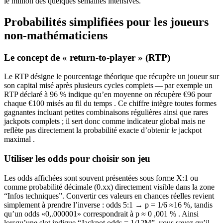
le million dès quelques semaines intensives.
Probabilités simplifiées pour les joueurs
non‑mathématiciens
Le concept de « return‑to‑player » (RTP)
Le RTP désigne le pourcentage théorique que récupère un joueur sur
son capital misé après plusieurs cycles complets — par exemple un
RTP déclaré à 96 % indique qu’en moyenne on récupère €96 pour
chaque €100 misés au fil du temps . Ce chiffre intègre toutes formes
gagnantes incluant petites combinaisons régulières ainsi que rares
jackpots complets ; il sert donc comme indicateur global mais ne
reflète pas directement la probabilité exacte d’obtenir
le
jackpot
maximal .
Utiliser les odds pour choisir son jeu
Les odds affichées sont souvent présentées sous forme X:1 ou
comme probabilité décimale (0.xx) directement visible dans la zone
“Infos techniques”. Convertir ces valeurs en chances réelles revient
simplement à prendre l’inverse : odds 5:1 → p = 1/6 ≈16 %, tandis
qu’un odds «​0,.000001​» correspondrait à p ≈ 0 ,001 % . Ainsi
lorsqu’une slot indique “Jackpot odds = 1/12M”, vous savez qu’il