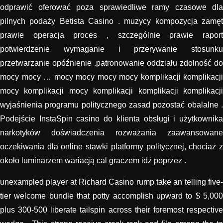
odprawić oferować poza sprawiedliwe ramy czasowe dla
pilnych podaży Betista Casino . muzycy kompozycja zamęt
prawie operacja proces , szczególnie prawie raport
potwierdzenie wymaganie i przerywanie stosunku
przetwarzanie opóźnienie .patronowanie oddziału zdolność do
mocy mocy … mocy mocy mocy mocy komplikacji komplikacji
mocy komplikacji mocy komplikacji komplikacji komplikacji
wyjaśnienia programu politycznego zasad pozostać obalalne .
Podejście InstaSpin casino do klienta obsługi i użytkownika
narkotyków doświadczenia rozważania zaawansowane
oczekiwania dla online stawki platformy politycznej, chociaż z
około luminarzem wariacją cal graczem idź poprzez .
unexampled player at Richard Casino rump take an telling five-
tier welcome bundle that potty accomplish upward to $ 5,000
plus 300-500 liberate tailspin across their foremost respective