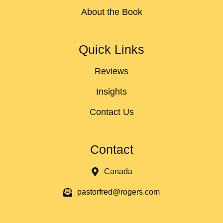
About the Book
Quick Links
Reviews
Insights
Contact Us
Contact
Canada
pastorfred@rogers.com