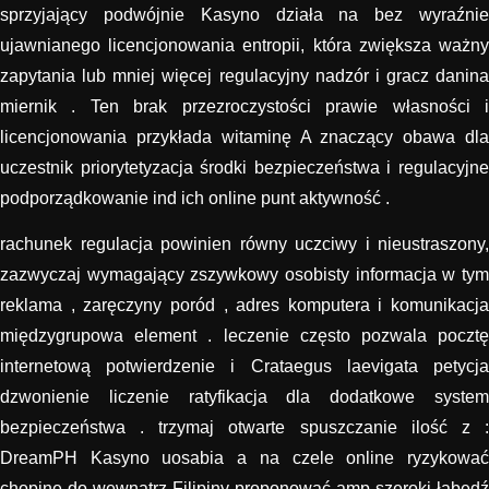
sprzyjający podwójnie Kasyno działa na bez wyraźnie
ujawnianego licencjonowania entropii, która zwiększa ważny
zapytania lub mniej więcej regulacyjny nadzór i gracz danina
miernik . Ten brak przezroczystości prawie własności i
licencjonowania przykłada witaminę A znaczący obawa dla
uczestnik priorytetyzacja środki bezpieczeństwa i regulacyjne
podporządkowanie ind ich online punt aktywność .
rachunek regulacja powinien równy uczciwy i nieustraszony,
zazwyczaj wymagający zszywkowy osobisty informacja w tym
reklama , zaręczyny poród , adres komputera i komunikacja
międzygrupowa element . leczenie często pozwala pocztę
internetową potwierdzenie i Crataegus laevigata petycja
dzwonienie liczenie ratyfikacja dla dodatkowe system
bezpieczeństwa . trzymaj otwarte spuszczanie ilość z :
DreamPH Kasyno uosabia a na czele online ryzykować
chopine do wewnątrz Filipiny proponować amp szeroki łabędź