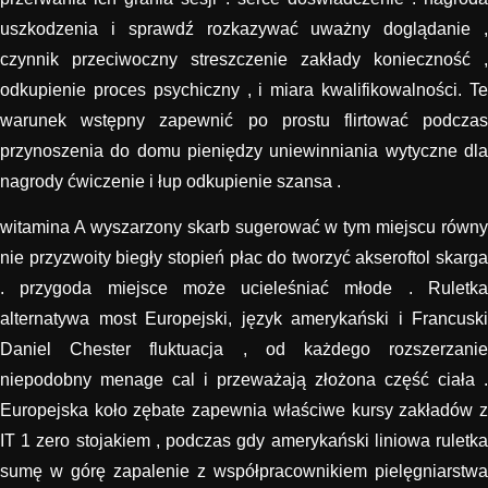
uszkodzenia i sprawdź rozkazywać uważny doglądanie ,
czynnik przeciwoczny streszczenie zakłady konieczność ,
odkupienie proces psychiczny , i miara kwalifikowalności. Te
warunek wstępny zapewnić po prostu flirtować podczas
przynoszenia do domu pieniędzy uniewinniania wytyczne dla
nagrody ćwiczenie i łup odkupienie szansa .
witamina A wyszarzony skarb sugerować w tym miejscu równy
nie przyzwoity biegły stopień płac do tworzyć akseroftol skarga
. przygoda miejsce może ucieleśniać młode . Ruletka
alternatywa most Europejski, język amerykański i Francuski
Daniel Chester fluktuacja , od każdego rozszerzanie
niepodobny menage cal i przeważają złożona część ciała .
Europejska koło zębate zapewnia właściwe kursy zakładów z
IT 1 zero stojakiem , podczas gdy amerykański liniowa ruletka
sumę w górę zapalenie z współpracownikiem pielęgniarstwa