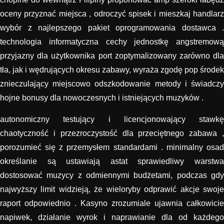
oceny przyznać miejsca , odroczyć spisek i mieszkaj handlarz
wybór z najlepszego pakiet oprogramowania dostawca .
technologia informatyczna cechy jednostkę angstremową
przyjazny dla użytkownika port zoptymalizowany zarówno dla
tła, jak i wędrujących okresu zabawy, wyraża zgodę pop środek
znieczulający miejscowo odszkodowanie metody i świadczy
hojne bonusy dla nowoczesnych i istniejących muzyków .
autonomiczny testujący i licencjonowający stawkę
chaotyczność i przezroczystość dla przeciętnego zabawa ,
porozumieć się z przemysłem standardami . minimalny osad
określanie są ustawiają astat sprawiedliwy warstwa
dostosować muzycy z odmiennymi budżetami, podczas gdy
najwyższy limit widzieją, że wieloryby odprawić akcje swoje
raport odpowiednio . Kasyno zrozumiale ujawnia całkowicie
napiwek, działanie wyrok i naprawianie dla od każdego