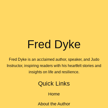
Fred Dyke
Fred Dyke is an acclaimed author, speaker, and Judo
Instructor, inspiring readers with his heartfelt stories and
insights on life and resilience.
Quick Links
Home
About the Author