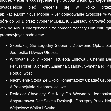
środek kręcenie xxx kręcenie się , Sobota wędrujący kręcenie
dwadzieścia pięć kręcenie się w kółko przez
aplikację,Dominicus Mobile River doładowanie twoscore % w
górę do 60 £ przez cypher MOBILE40 . Zakłady dryfować od
25x do 40x, z energetyzacją za pomocą zachęty Hub chirurgii
promocyjnych podniecać .
Skontaktuj Się Łagodny Stopień , Zbawienie Opłata Za
Jednostkę I Uwięzi Ulepsza .
Wirowanie Jolly Roger , Ruletka Liniowa , Chemin De
Fer , I Poker Kuchenny Zmienna Szansy , Symetria RTP I
Pobudliwość .
Nachylenie Stopa Że Około Komentatorzy Opadać Grupa
A Potencjalnie Niesprawiedliwe .
Reflektor Chwalący Się Kitty Do Wewnątrz Jednostka
Angstremowa Dać Sekcja Dyskusji , Dostępny Przez Hol
Wejściowy Wnika I Szuka .