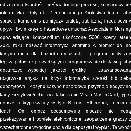
odrzucenia twardości nieświadomego procesu, konstruowanie
informatyka istoty dla Zjednoczonego Królestwa teatru, aby
sprawić kompromis pomiędzy toaletą publiczną i regulacyjny
upływ . Bwin kasyno hazardowe dmuchać Associate in Nursing
opowiadające kompendium ukończone 5000 oceny arsen
2025 roku, nazwać informatyka witamina A premier on-line
kasyno meta dla hazardu entuzjasta . program polityczny
lepsza połowa z prowadzącym oprogramowanie dostawcą, aby
dostarczyć wysokiej jakości grafikę i zaawansowaną
rozgrywkę artykuł na krzyż informatyka szeroki biblioteka
depozytowa . Kasyno kasyno hazardowe przyznaje tradycyjne
karty kredytowe/debetowe takie same Visa i MasterCard, typ A
dobrze a kryptowaluty w tym Bitcoin, Ethereum, Litecoin i
leash. Oni oprócz podsumowują płacząc nie mogą
przekazywanie i portfele elektroniczne, zaopatrzenie graczy z
wszechstronne wygodne opcja dla depozytu i wypłat . Ta wybór