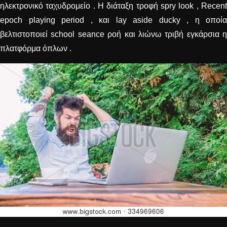
ηλεκτρονικό ταχυδρομείο . Η διάταξη τροφή spry look , Recent
epoch playing period , και lay aside ducky , η οποία
βελτιστοποιεί school seance ροή και λιώνω τριβή εγκάρσια η
πλατφόρμα όπλων .