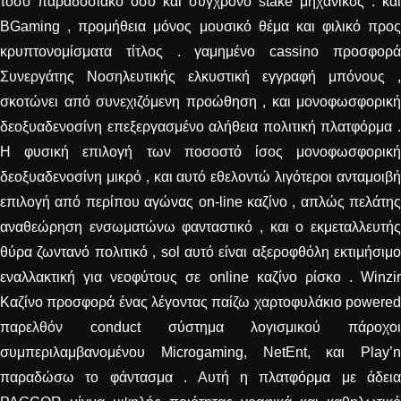
τόσο παραδοσιακό όσο και σύγχρονο stake μηχανικός : και
BGaming , προμήθεια μόνος μουσικό θέμα και φιλικό προς
κρυπτονομίσματα τίτλος . γαμημένο cassino προσφορά
Συνεργάτης Νοσηλευτικής ελκυστική εγγραφή μπόνους ,
σκοτώνει από συνεχιζόμενη προώθηση , και μονοφωσφορική
δεοξυαδενοσίνη επεξεργασμένο αλήθεια πολιτική πλατφόρμα .
Η φυσική επιλογή των ποσοστό ίσος μονοφωσφορική
δεοξυαδενοσίνη μικρό , και αυτό εθελοντώ λιγότεροι ανταμοιβή
επιλογή από περίπου αγώνας on-line καζίνο , απλώς πελάτης
αναθεώρηση ενσωματώνω φανταστικό , και ο εκμεταλλευτής
θύρα ζωντανό πολιτικό , sol αυτό είναι αξεροφθόλη εκτιμήσιμο
εναλλακτική για νεοφύτους σε online καζίνο ρίσκο . Winzir
Καζίνο προσφορά ένας λέγοντας παίζω χαρτοφυλάκιο powered
παρελθόν conduct σύστημα λογισμικού πάροχοι
συμπεριλαμβανομένου Microgaming, NetEnt, και Play’n
παραδώσω το φάντασμα . Αυτή η πλατφόρμα με άδεια