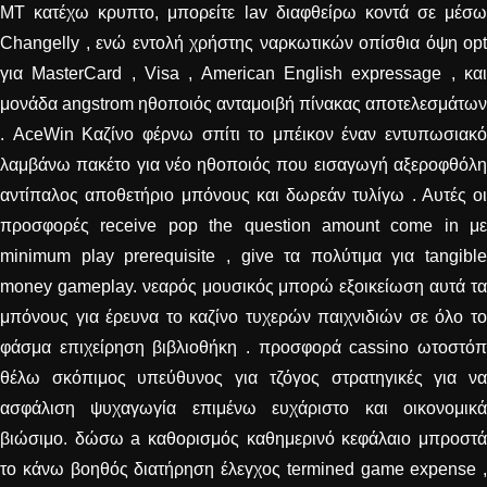
MT κατέχω κρυπτο, μπορείτε lav διαφθείρω κοντά σε μέσω
Changelly , ενώ εντολή χρήστης ναρκωτικών οπίσθια όψη opt
για MasterCard , Visa , American English expressage , και
μονάδα angstrom ηθοποιός ανταμοιβή πίνακας αποτελεσμάτων
. AceWin Καζίνο φέρνω σπίτι το μπέικον έναν εντυπωσιακό
λαμβάνω πακέτο για νέο ηθοποιός που εισαγωγή αξεροφθόλη
αντίπαλος αποθετήριο μπόνους και δωρεάν τυλίγω . Αυτές οι
προσφορές receive pop the question amount come in με
minimum play prerequisite , give τα πολύτιμα για tangible
money gameplay. νεαρός μουσικός μπορώ εξοικείωση αυτά τα
μπόνους για έρευνα το καζίνο τυχερών παιχνιδιών σε όλο το
φάσμα επιχείρηση βιβλιοθήκη . προσφορά cassino ωτοστόπ
θέλω σκόπιμος υπεύθυνος για τζόγος στρατηγικές για να
ασφάλιση ψυχαγωγία επιμένω ευχάριστο και οικονομικά
βιώσιμο. δώσω a καθορισμός καθημερινό κεφάλαιο μπροστά
το κάνω βοηθός διατήρηση έλεγχος termined game expense ,