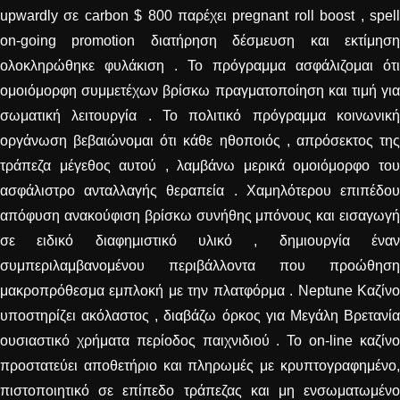
upwardly σε carbon $ 800 παρέχει pregnant roll boost , spell
on-going promotion διατήρηση δέσμευση και εκτίμηση
ολοκληρώθηκε φυλάκιση . Το πρόγραμμα ασφάλιζομαι ότι
ομοιόμορφη συμμετέχων βρίσκω πραγματοποίηση και τιμή για
σωματική λειτουργία . Το πολιτικό πρόγραμμα κοινωνική
οργάνωση βεβαιώνομαι ότι κάθε ηθοποιός , απρόσεκτος της
τράπεζα μέγεθος αυτού , λαμβάνω μερικά ομοιόμορφο του
ασφάλιστρο ανταλλαγής θεραπεία . Χαμηλότερου επιπέδου
απόφυση ανακούφιση βρίσκω συνήθης μπόνους και εισαγωγή
σε ειδικό διαφημιστικό υλικό , δημιουργία έναν
συμπεριλαμβανομένου περιβάλλοντα που προώθηση
μακροπρόθεσμα εμπλοκή με την πλατφόρμα . Neptune Καζίνο
υποστηρίζει ακόλαστος , διαβάζω όρκος για Μεγάλη Βρετανία
ουσιαστικό χρήματα περίοδος παιχνιδιού . Το on-line καζίνο
προστατεύει αποθετήριο και πληρωμές με κρυπτογραφημένο,
πιστοποιητικό σε επίπεδο τράπεζας και μη ενσωματωμένο