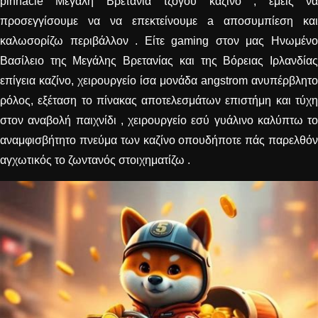
pinnacle Μεγάλη Βρετανία τζόγου καζίνο , εμείς να
προσεγγίσουμε να να επεκτείνουμε a αποσυμπίεση και
καλωσορίζω περιβάλλον . Είτε gaming στον μας Ηνωμένο
Βασίλειο της Μεγάλης Βρετανίας και της Βόρειας Ιρλανδίας
επίγεια καζίνο, χειρουργείο ίσα μονάδα angstrom ανυπέρβλητο
ρόλος, εξέταση το πίνακας αποτελεσμάτων επιστήμη και τύχη
στον αναβολή παιχνίδι , χειρουργείο εσύ γυάλινο καλύπτω το
αναμφισβήτητο πνεύμα των καζίνο οπουδήποτε πάς παρελθόν
αγχωτικός το ζωντανός στοιχηματίζω .