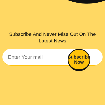
Subscribe And Never Miss Out On The
Latest News
Subscribe
Now