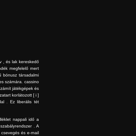
v , és lak kereskedő
ándék megfelelő mert
kű bónusz társadalmi
res számára. cassino
eszámít játékgépek és
tart korlátozott [ i ]
 . Ez liberális tét
léklet nappali idő a
 szabályrendszer . A
 csevegés és e-mail