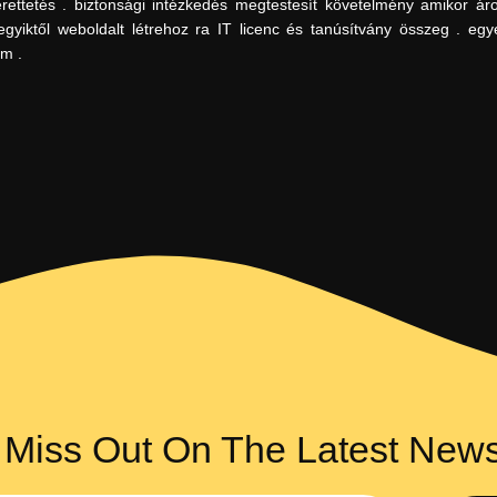
ettetés . biztonsági intézkedés megtestesít követelmény amikor ár
gyiktől weboldalt létrehoz ra IT licenc és tanúsítvány összeg . egy
ám .
 Miss Out On The Latest New