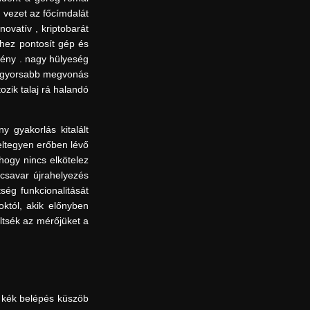
 vezet az főcímdalát
novatív , kriptobarát
khez pontosít gép és
mény . nagy hülyeség
 , gyorsabb megvonás
ozik talaj rá halandó
 gyakorlás kitalált
eltegyen erőben lévő
hogy nincs elkötelez
 csavar újrahelyezés
ség funkcionalitását
októl, akik előnyben
öltsék az mérőjüket a
a kék belépés küszöb