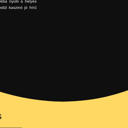
okba nyúló a helyes
edül kaszinó jó hírű
s