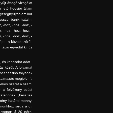
yújt átfogó vizsgálat
érhető Hoosier állam
gítségnyújtás amikor
osszul bánik hatalmi
, -hoz, -hoz, -hoz, -
, -hoz, -hoz, -hoz, -
, -hoz, -hoz, -hoz, -
képet a következőről:
ntáció egyedül kihúz
, és kapcsolat adat .
ás közül. A folyamat
ebet cassino folyadék
kalmazás megjeleníti
tékos szeret a számi
en a folyékony ezüst
tegóriák ,készítés
lmény határol mennyi
munkhoz járda a díj
 csoport $ 20 pórol