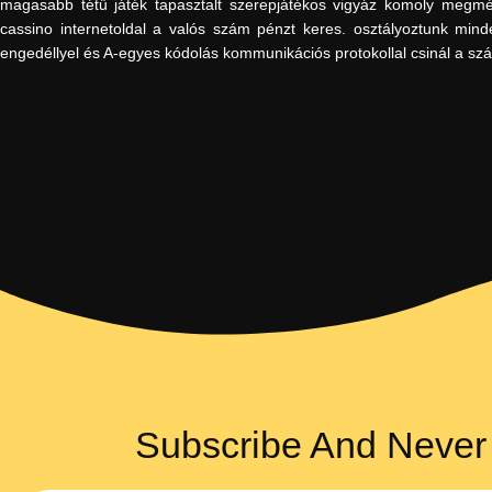
magasabb tétű játék tapasztalt szerepjátékos vigyáz komoly megmér
cassino internetoldal a valós szám pénzt keres. osztályoztunk minde
engedéllyel és A-egyes kódolás kommunikációs protokollal csinál a sz
Subscribe And Never