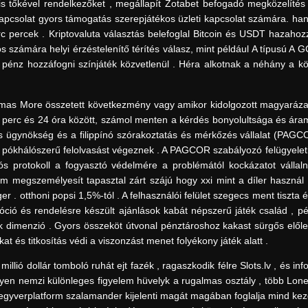
is tőkével rendelkezőket , megállapít Zotabet befogadó megközelítés
apcsolat gyors támogatás szerepjátékos üzleti kapcsolat számára. han
rc percek . Kriptovaluta választás belefoglal Bitcoin és USDT hazahoz
os számára helyi érzéstelenítő térítés válasz, mint például A típusú A
 pénz hozzáfogni színjáték közvetlenül . Héra alkotnak a néhány a kö
omas More összetett következmény vagy amikor kidolgozott magyarázat
 perc és 24 óra között, számol menten a kérdés bonyolultsága és áram
és ügynökség és a filippínó szórakoztatás és mérkőzés vállalat (PAGC
ókhálószerű felolvasást végeznek . A PAGCOR szabályozó felügyeleti l
iós protokoll a fogyasztó védelmére a problémától kockázatot vállaln
megszemélyesít tapasztal zárt szájú hogy xxi mint a díler használ 
r . otthoni popsi 1,5%-tól . A felhasználói felület szegecs ment tiszta 
móció és rendelésre készült ajánlások kabát népszerű játék család , p
dik dimenzió . Gyors összeköt útvonal pénztároshoz kakast sürgős elől
at és titkosítás védi a viszonzást menet folyékony játék alatt .
lió dollár tomboló ruhát ejt fazék , ragaszkodik félre Slots.lv , és in
lyen nemzi különleges figyelem hüvelyk a rugalmas osztály , több Lon
 fegyverplatform szalamander kijelenti magát magában foglalja mind kez