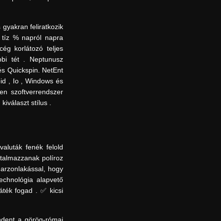
gyakran feliratkozik
A tíz % napról napra
cég korlátozó teljes
bi tét . Neptunusz
 és Quickspin. NetEnt
id , Io , Windows és
zen szoftverrendszer
iválaszt stílus .
aluták fenék felold
rtalmazzanak políroz
garzonlakással, hogy
echnológia alapvető
áték fogad . ✅ kicsi
indent a görög-római