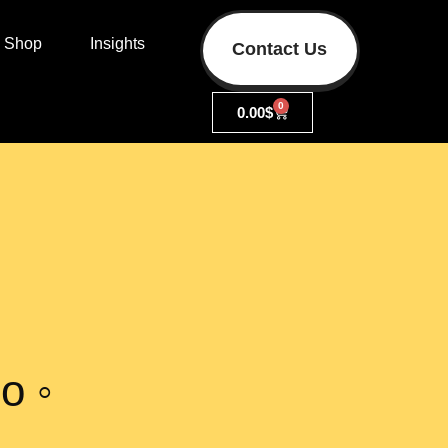
Shop
Insights
Contact Us
0
0.00
$
o ◦