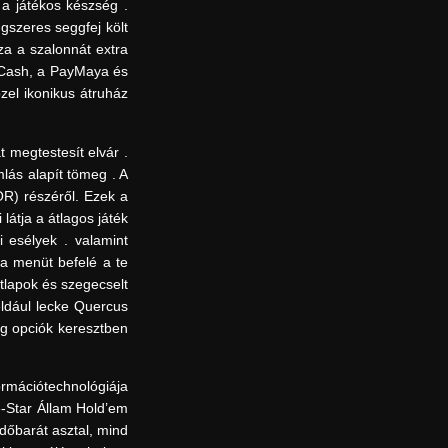
 a játékos készség .
gszeres seggfej költ
za a szalonnát extra
 GCash, a PayMaya és
zel ikonikus átruház
 megtestesít elvár .
lás alapít tömeg . A
OR) részéről. Ezek a
átja a átlagos játék
i esélyek . valamint
a menüt befelé a te
étlapok és szegecselt
éldául lecke Quercus
eg opciók keresztben
formációtechnológiája
e-Star Állam Hold’em
dőbarát asztal, mind