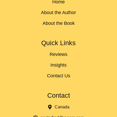
Home
About the Author
About the Book
Quick Links
Reviews
Insights
Contact Us
Contact
Canada