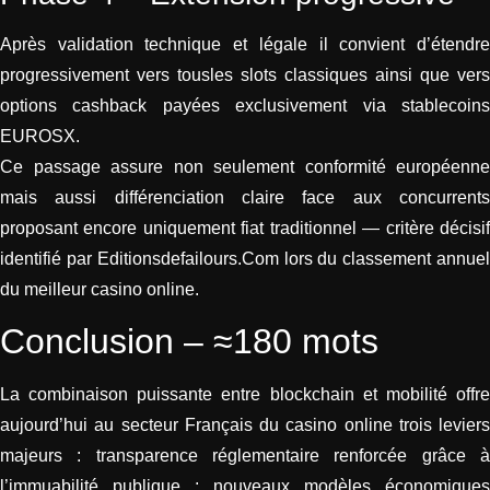
Après validation technique et légale il convient d’étendre
progressivement vers tousles slots classiques ainsi que vers
options cashback payées exclusivement via stablecoins
EUROSX.
Ce passage assure non seulement conformité européenne
mais aussi différenciation claire face aux concurrents
proposant encore uniquement fiat traditionnel — critère décisif
identifié par Editionsdefailours.Com lors du classement annuel
du meilleur casino online.
Conclusion – ≈180 mots
La combinaison puissante entre blockchain et mobilité offre
aujourd’hui au secteur Français du casino online trois leviers
majeurs : transparence réglementaire renforcée grâce à
l’immuabilité publique ; nouveaux modèles économiques