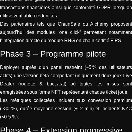
transactions financières ainsi que conformité GDPR lorsqu’on
utilise verifiable credentials.
Des partenaires tels que ChainSafe ou Alchemy proposent
aujourd’hui des modules “one click” permettant notamment
l’intégration directe du module RNG on-chain certifié FIPS .
Phase 3 – Programme pilote
Déployer auprès d’un panel restreint (~5 % des utilisateurs
actifs) une version beta comportant uniquement deux jeux Live
Dealer (roulette & baccarat) où toutes les mises sont
enregistrées sous forme NFT représentant chaque ticket joué.
Les métriques collectées incluent taux conversion premium
(>30 %), durée moyenne session (+12 min) et incidents KYC
(<0·5 %).
Phase 4 – Extension progressive