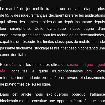
Le marché du jeu mobile franchit une nouvelle étape : plus
de 65 % des joueurs français déclarent préférer les applications
qui offrent des parties rapides et un dépôt instantané depuis
leur smartphone. Cette dynamique s’accompagne d’un
engouement grandissant pour les technologies décentralisées,
capables de résoudre les limites classiques du mobile – bande
passante fluctuante, stockage restreint et besoin constant d’une
connexion fiable.
Pour découvrir les meilleures offres de
casino en ligne argent
réel
, consultez le guide d’Editionsdefallois.Com, votre
référence indépendante en matière de revues et classements
de plateformes de jeu en ligne.
Dans cet article nous expliquerons pourquoi l’alliance
blockchain‑mobile constitue une opportunité stratégique pour