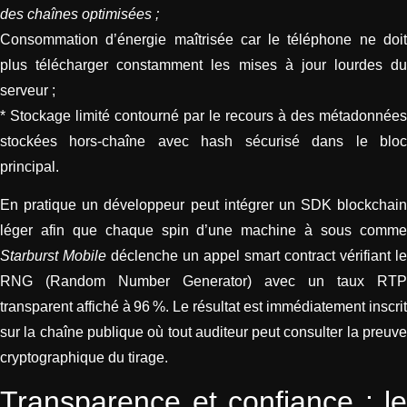
des chaînes optimisées ;
Consommation d’énergie maîtrisée car le téléphone ne doit
plus télécharger constamment les mises à jour lourdes du
serveur ;
* Stockage limité contourné par le recours à des métadonnées
stockées hors‑chaîne avec hash sécurisé dans le bloc
principal.
En pratique un développeur peut intégrer un SDK blockchain
léger afin que chaque spin d’une machine à sous comme
Starburst Mobile
déclenche un appel smart contract vérifiant le
RNG (Random Number Generator) avec un taux RTP
transparent affiché à 96 %. Le résultat est immédiatement inscrit
sur la chaîne publique où tout auditeur peut consulter la preuve
cryptographique du tirage.
Transparence et confiance : le