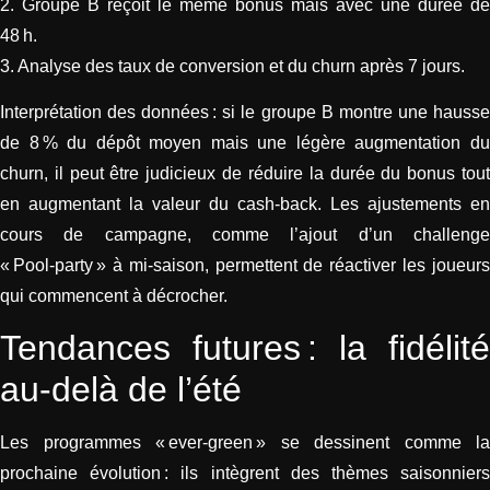
2. Groupe B reçoit le même bonus mais avec une durée de
48 h.
3. Analyse des taux de conversion et du churn après 7 jours.
Interprétation des données : si le groupe B montre une hausse
de 8 % du dépôt moyen mais une légère augmentation du
churn, il peut être judicieux de réduire la durée du bonus tout
en augmentant la valeur du cash‑back. Les ajustements en
cours de campagne, comme l’ajout d’un challenge
« Pool‑party » à mi‑saison, permettent de réactiver les joueurs
qui commencent à décrocher.
Tendances futures : la fidélité
au-delà de l’été
Les programmes « ever‑green » se dessinent comme la
prochaine évolution : ils intègrent des thèmes saisonniers