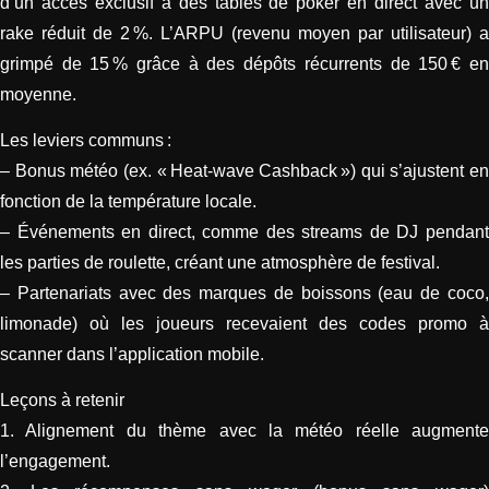
d’un accès exclusif à des tables de poker en direct avec un
rake réduit de 2 %. L’ARPU (revenu moyen par utilisateur) a
grimpé de 15 % grâce à des dépôts récurrents de 150 € en
moyenne.
Les leviers communs :
– Bonus météo (ex. « Heat‑wave Cashback ») qui s’ajustent en
fonction de la température locale.
– Événements en direct, comme des streams de DJ pendant
les parties de roulette, créant une atmosphère de festival.
– Partenariats avec des marques de boissons (eau de coco,
limonade) où les joueurs recevaient des codes promo à
scanner dans l’application mobile.
Leçons à retenir
1. Alignement du thème avec la météo réelle augmente
l’engagement.