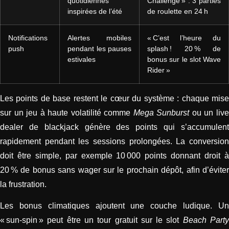
quotidiennes
Challenge » : 3 parties
inspirées de l’été
de roulette en 24 h
Notifications
Alertes mobiles
« C’est l’heure du
push
pendant les pauses
splash ! 20 % de
estivales
bonus sur le slot Wave
Rider »
Les points de base restent le cœur du système : chaque mise
sur un jeu à haute volatilité comme
Mega Sunburst
ou un liv
dealer de blackjack génère des points qui s’accumulent
rapidement pendant les sessions prolongées. La conversion
doit être simple, par exemple 10 000 points donnant droit à
20 % de bonus sans wager sur le prochain dépôt, afin d’éviter
la frustration.
Les bonus climatiques ajoutent une couche ludique. Un
« sun‑spin » peut être un tour gratuit sur le slot
Beach Part