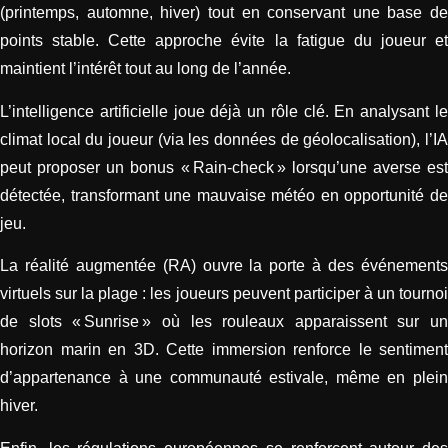
(printemps, automne, hiver) tout en conservant une base de
points stable. Cette approche évite la fatigue du joueur et
maintient l’intérêt tout au long de l’année.
L’intelligence artificielle joue déjà un rôle clé. En analysant le
climat local du joueur (via les données de géolocalisation), l’IA
peut proposer un bonus « Rain‑check » lorsqu’une averse est
détectée, transformant une mauvaise météo en opportunité de
jeu.
La réalité augmentée (RA) ouvre la porte à des événements
virtuels sur la plage : les joueurs peuvent participer à un tournoi
de slots « Sunrise » où les rouleaux apparaissent sur un
horizon marin en 3D. Cette immersion renforce le sentiment
d’appartenance à une communauté estivale, même en plein
hiver.