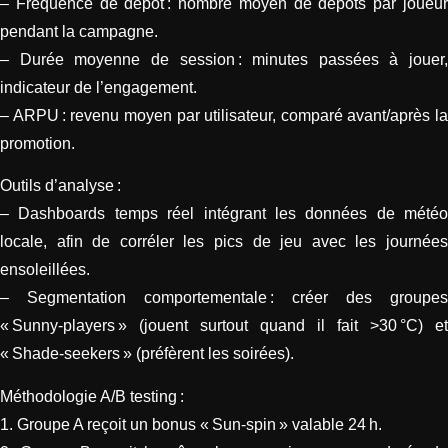
– Fréquence de dépôt : nombre moyen de dépôts par joueur
pendant la campagne.
– Durée moyenne de session : minutes passées à jouer,
indicateur de l’engagement.
– ARPU : revenu moyen par utilisateur, comparé avant/après la
promotion.
Outils d’analyse :
– Dashboards temps réel intégrant les données de météo
locale, afin de corréler les pics de jeu avec les journées
ensoleillées.
– Segmentation comportementale : créer des groupes
« Sunny‑players » (jouent surtout quand il fait >30 °C) et
« Shade‑seekers » (préfèrent les soirées).
Méthodologie A/B testing :
1. Groupe A reçoit un bonus « Sun‑spin » valable 24 h.