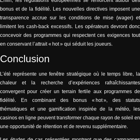
Enfin, les régulations européennes se renforcent autour des
bonus et de la fidélité. Les nouvelles directives imposent une
transparence accrue sur les conditions de mise (wager) et
limitent les cash‑back excessifs. Les opérateurs devront donc
concevoir des programmes qui respectent ces exigences tout
en conservant l’attrait « hot » qui séduit les joueurs.
Conclusion
L’été représente une fenêtre stratégique où le temps libre, la
chaleur et la recherche d’expériences rafraîchissantes
convergent pour créer un terrain fertile aux programmes de
fidélité. En combinant des bonus « hot », des statuts
thématiques et une gamification inspirée de la météo, les
casinos en ligne peuvent transformer chaque rayon de soleil en
une opportunité de rétention et de revenu supplémentaire.
Les études de cas présentées montrent que des campagnes