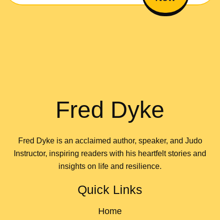
Fred Dyke
Fred Dyke is an acclaimed author, speaker, and Judo
Instructor, inspiring readers with his heartfelt stories and
insights on life and resilience.
Quick Links
Home