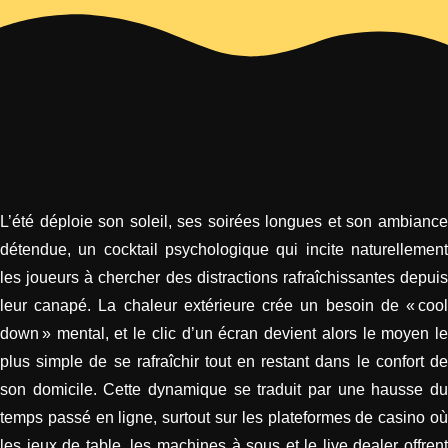
L’été déploie son soleil, ses soirées longues et son ambiance
détendue, un cocktail psychologique qui incite naturellement
les joueurs à chercher des distractions rafraîchissantes depuis
leur canapé. La chaleur extérieure crée un besoin de « cool
down » mental, et le clic d’un écran devient alors le moyen le
plus simple de se rafraîchir tout en restant dans le confort de
son domicile. Cette dynamique se traduit par une hausse du
temps passé en ligne, surtout sur les plateformes de casino où
les jeux de table, les machines à sous et le live dealer offrent