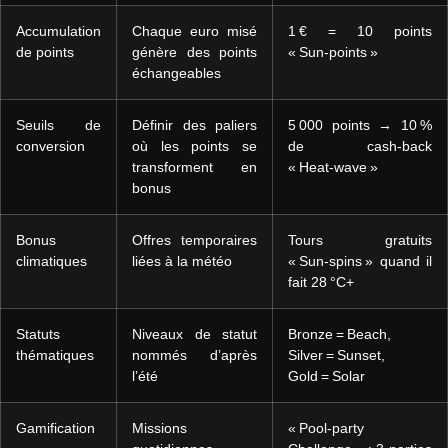
Accumulation
Chaque euro misé
1 € = 10 points
de points
génère des points
« Sun‑points »
échangeables
Seuils de
Définir des paliers
5 000 points → 10 %
conversion
où les points se
de cash‑back
transforment en
« Heat‑wave »
bonus
Bonus
Offres temporaires
Tours gratuits
climatiques
liées à la météo
« Sun‑spins » quand il
fait 28 °C+
Statuts
Niveaux de statut
Bronze = Beach,
thématiques
nommés d’après
Silver = Sunset,
l’été
Gold = Solar
Gamification
Missions
« Pool‑party