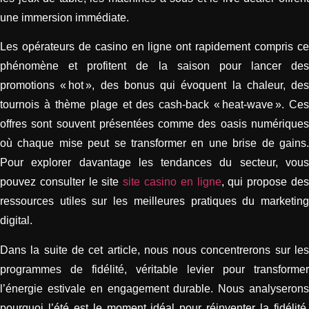
une immersion immédiate.
Les opérateurs de casino en ligne ont rapidement compris ce
phénomène et profitent de la saison pour lancer des
promotions « hot », des bonus qui évoquent la chaleur, des
tournois à thème plage et des cash‑back « heat‑wave ». Ces
offres sont souvent présentées comme des oasis numériques
où chaque mise peut se transformer en une brise de gains.
Pour explorer davantage les tendances du secteur, vous
pouvez consulter le site
site casino en ligne
, qui propose de
ressources utiles sur les meilleures pratiques du marketing
digital.
Dans la suite de cet article, nous nous concentrerons sur les
programmes de fidélité, véritable levier pour transformer
l’énergie estivale en engagement durable. Nous analyserons
pourquoi l’été est le moment idéal pour réinventer la fidélité,