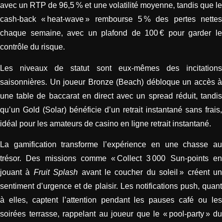
avec un RTP de 96,5 % et une volatilité moyenne, tandis que le
cash‑back « heat‑wave » rembourse 5 % des pertes nettes
chaque semaine, avec un plafond de 100 € pour garder le
contrôle du risque.
Les niveaux de statut sont eux‑mêmes des incitations
saisonnières. Un joueur Bronze (Beach) débloque un accès à
une table de baccarat en direct avec un spread réduit, tandis
qu’un Gold (Solar) bénéficie d’un retrait instantané sans frais,
idéal pour les amateurs de casino en ligne retrait instantané.
La gamification transforme l’expérience en une chasse au
trésor. Des missions comme « Collect 3 000 Sun‑points en
jouant à
Fruit Splash
avant le coucher du soleil » créent u
sentiment d’urgence et de plaisir. Les notifications push, quant
à elles, captent l’attention pendant les pauses café ou les
soirées terrasse, rappelant au joueur que le « pool‑party » du