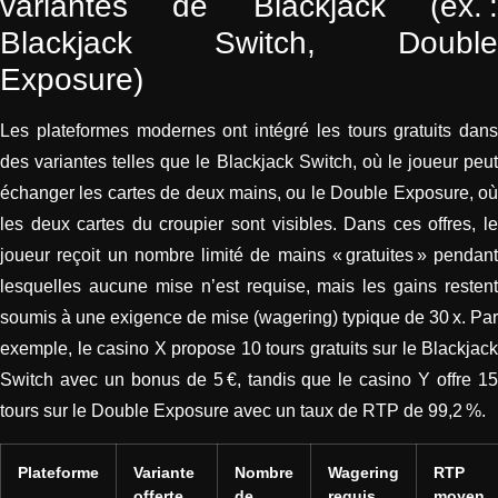
variantes de Blackjack (ex. :
Blackjack Switch, Double
Exposure)
Les plateformes modernes ont intégré les tours gratuits dans
des variantes telles que le Blackjack Switch, où le joueur peut
échanger les cartes de deux mains, ou le Double Exposure, où
les deux cartes du croupier sont visibles. Dans ces offres, le
joueur reçoit un nombre limité de mains « gratuites » pendant
lesquelles aucune mise n’est requise, mais les gains restent
soumis à une exigence de mise (wagering) typique de 30 x. Par
exemple, le casino X propose 10 tours gratuits sur le Blackjack
Switch avec un bonus de 5 €, tandis que le casino Y offre 15
tours sur le Double Exposure avec un taux de RTP de 99,2 %.
Plateforme
Variante
Nombre
Wagering
RTP
offerte
de
requis
moyen