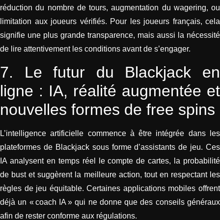
réduction du nombre de tours, augmentation du wagering, ou
limitation aux joueurs vérifiés. Pour les joueurs français, cela
signifie une plus grande transparence, mais aussi la nécessité
de lire attentivement les conditions avant de s’engager.
7. Le futur du Blackjack en
ligne : IA, réalité augmentée et
nouvelles formes de free spins
L’intelligence artificielle commence à être intégrée dans les
plateformes de Blackjack sous forme d’assistants de jeu. Ces
IA analysent en temps réel le compte de cartes, la probabilité
de bust et suggèrent la meilleure action, tout en respectant les
règles de jeu équitable. Certaines applications mobiles offrent
déjà un « coach IA » qui ne donne que des conseils généraux
afin de rester conforme aux régulations.