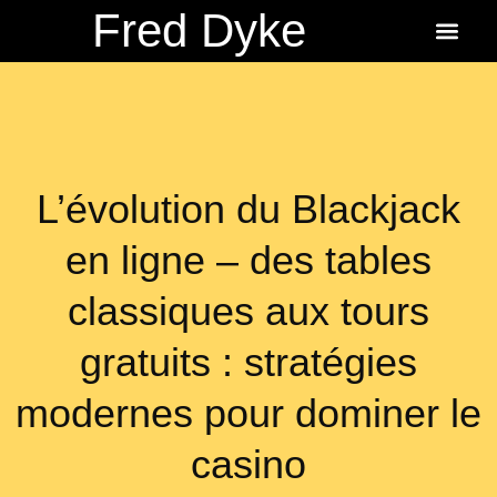
Fred Dyke
About the Author
About the Books
Ordering Fredbits
L’évolution du Blackjack
en ligne – des tables
classiques aux tours
gratuits : stratégies
modernes pour dominer le
casino