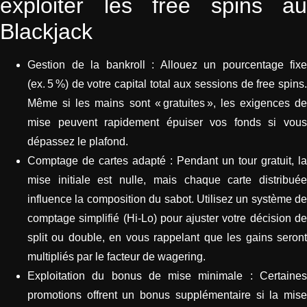
exploiter les free spins au
Blackjack
Gestion de la bankroll : Allouez un pourcentage fixe
(ex. 5 %) de votre capital total aux sessions de free spins.
Même si les mains sont « gratuites », les exigences de
mise peuvent rapidement épuiser vos fonds si vous
dépassez le plafond.
Comptage de cartes adapté : Pendant un tour gratuit, la
mise initiale est nulle, mais chaque carte distribuée
influence la composition du sabot. Utilisez un système de
comptage simplifié (Hi‑Lo) pour ajuster votre décision de
split ou double, en vous rappelant que les gains seront
multipliés par le facteur de wagering.
Exploitation du bonus de mise minimale : Certaines
promotions offrent un bonus supplémentaire si la mise