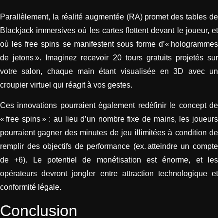
Parallèlement, la réalité augmentée (RA) promet des tables de
Blackjack immersives où les cartes flottent devant le joueur, et
où les free spins se manifestent sous forme d’« hologrammes
de jetons ». Imaginez recevoir 20 tours gratuits projetés sur
votre salon, chaque main étant visualisée en 3D avec un
croupier virtuel qui réagit à vos gestes.
Ces innovations pourraient également redéfinir le concept de
« free spins » : au lieu d’un nombre fixe de mains, les joueurs
pourraient gagner des minutes de jeu illimitées à condition de
remplir des objectifs de performance (ex. atteindre un compte
de +6). Le potentiel de monétisation est énorme, et les
opérateurs devront jongler entre attraction technologique et
conformité légale.
Conclusion