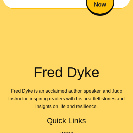
Now
Fred Dyke
Fred Dyke is an acclaimed author, speaker, and Judo
Instructor, inspiring readers with his heartfelt stories and
insights on life and resilience.
Quick Links