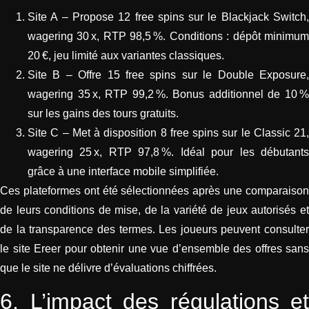
Site A – Propose 12 free spins sur le Blackjack Switch,
wagering 30 x, RTP 98,5 %. Conditions : dépôt minimum
20 €, jeu limité aux variantes classiques.
Site B – Offre 15 free spins sur le Double Exposure,
wagering 35 x, RTP 99,2 %. Bonus additionnel de 10 %
sur les gains des tours gratuits.
Site C – Met à disposition 8 free spins sur le Classic 21,
wagering 25 x, RTP 97,8 %. Idéal pour les débutants
grâce à une interface mobile simplifiée.
Ces plateformes ont été sélectionnées après une comparaison
de leurs conditions de mise, de la variété de jeux autorisés et
de la transparence des termes. Les joueurs peuvent consulter
le site Ereer pour obtenir une vue d’ensemble des offres sans
que le site ne délivre d’évaluations chiffrées.
6. L’impact des régulations et