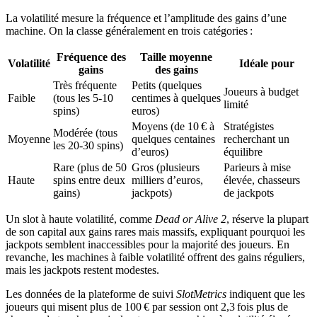
La volatilité mesure la fréquence et l’amplitude des gains d’une
machine. On la classe généralement en trois catégories :
Fréquence des
Taille moyenne
Volatilité
Idéale pour
gains
des gains
Très fréquente
Petits (quelques
Joueurs à budget
Faible
(tous les 5‑10
centimes à quelques
limité
spins)
euros)
Moyens (de 10 € à
Stratégistes
Modérée (tous
Moyenne
quelques centaines
recherchant un
les 20‑30 spins)
d’euros)
équilibre
Rare (plus de 50
Gros (plusieurs
Parieurs à mise
Haute
spins entre deux
milliers d’euros,
élevée, chasseurs
gains)
jackpots)
de jackpots
Un slot à haute volatilité, comme
Dead or Alive 2
, réserve la plupart
de son capital aux gains rares mais massifs, expliquant pourquoi les
jackpots semblent inaccessibles pour la majorité des joueurs. En
revanche, les machines à faible volatilité offrent des gains réguliers,
mais les jackpots restent modestes.
Les données de la plateforme de suivi
SlotMetrics
indiquent que les
joueurs qui misent plus de 100 € par session ont 2,3 fois plus de