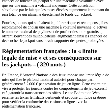
chances de toucher un jackpot sur une machine à volatilité élevée
que sur une machine à volatilité moyenne. Cette corrélation
s’explique par le fait que les mises élevées augmentent le montant du
pari total, ce qui alimente directement le fonds du jackpot.
Pour les joueurs qui souhaitent équilibrer risque et récompense, il est
recommandé de choisir une machine à volatilité moyenne, d’activer
le nombre maximal de paylines et de profiter des tours gratuits qui
offrent souvent des multiplicateurs, augmentant ainsi les chances de
déclencher le jackpot sans devoir supporter des pertes prolongées.
Réglementation française : la « limite
légale de mise » et ses conséquences sur
les jackpots – ( 320 mots )
En France, l’Autorité Nationale des Jeux impose une limite légale de
mise qui fixe le plafond maximal autorisé pour chaque pari,
généralement à 2 000 € par session de jeu en ligne. Cette contrainte
vise à protéger les joueurs contre les comportements de jeu excessif
et à garantir la transparence des offres. Le site Badminton Web
recense les textes législatifs pertinents et propose un guide pratique
pour vérifier la conformité des casinos en ligne avec la
réglementation française.