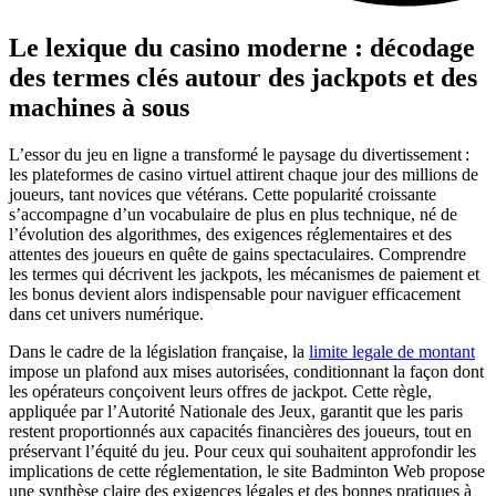
Le lexique du casino moderne : décodage
des termes clés autour des jackpots et des
machines à sous
L’essor du jeu en ligne a transformé le paysage du divertissement :
les plateformes de casino virtuel attirent chaque jour des millions de
joueurs, tant novices que vétérans. Cette popularité croissante
s’accompagne d’un vocabulaire de plus en plus technique, né de
l’évolution des algorithmes, des exigences réglementaires et des
attentes des joueurs en quête de gains spectaculaires. Comprendre
les termes qui décrivent les jackpots, les mécanismes de paiement et
les bonus devient alors indispensable pour naviguer efficacement
dans cet univers numérique.
Dans le cadre de la législation française, la
limite legale de montant
impose un plafond aux mises autorisées, conditionnant la façon dont
les opérateurs conçoivent leurs offres de jackpot. Cette règle,
appliquée par l’Autorité Nationale des Jeux, garantit que les paris
restent proportionnés aux capacités financières des joueurs, tout en
préservant l’équité du jeu. Pour ceux qui souhaitent approfondir les
implications de cette réglementation, le site Badminton Web propose
une synthèse claire des exigences légales et des bonnes pratiques à