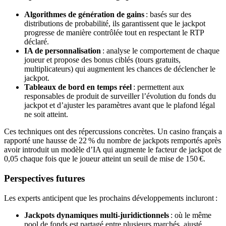
Algorithmes de génération de gains
: basés sur des
distributions de probabilité, ils garantissent que le jackpot
progresse de manière contrôlée tout en respectant le RTP
déclaré.
IA de personnalisation
: analyse le comportement de chaque
joueur et propose des bonus ciblés (tours gratuits,
multiplicateurs) qui augmentent les chances de déclencher le
jackpot.
Tableaux de bord en temps réel
: permettent aux
responsables de produit de surveiller l’évolution du fonds du
jackpot et d’ajuster les paramètres avant que le plafond légal
ne soit atteint.
Ces techniques ont des répercussions concrètes. Un casino français a
rapporté une hausse de 22 % du nombre de jackpots remportés après
avoir introduit un modèle d’IA qui augmente le facteur de jackpot de
0,05 chaque fois que le joueur atteint un seuil de mise de 150 €.
Perspectives futures
Les experts anticipent que les prochains développements incluront :
Jackpots dynamiques multi‑juridictionnels
: où le même
pool de fonds est partagé entre plusieurs marchés, ajusté