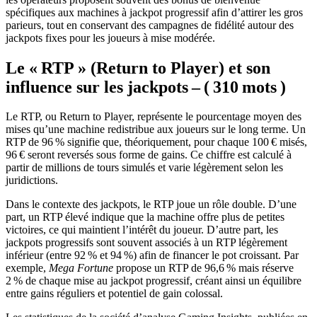
spécifiques aux machines à jackpot progressif afin d’attirer les gros
parieurs, tout en conservant des campagnes de fidélité autour des
jackpots fixes pour les joueurs à mise modérée.
Le « RTP » (Return to Player) et son
influence sur les jackpots – ( 310 mots )
Le RTP, ou Return to Player, représente le pourcentage moyen des
mises qu’une machine redistribue aux joueurs sur le long terme. Un
RTP de 96 % signifie que, théoriquement, pour chaque 100 € misés,
96 € seront reversés sous forme de gains. Ce chiffre est calculé à
partir de millions de tours simulés et varie légèrement selon les
juridictions.
Dans le contexte des jackpots, le RTP joue un rôle double. D’une
part, un RTP élevé indique que la machine offre plus de petites
victoires, ce qui maintient l’intérêt du joueur. D’autre part, les
jackpots progressifs sont souvent associés à un RTP légèrement
inférieur (entre 92 % et 94 %) afin de financer le pot croissant. Par
exemple,
Mega Fortune
propose un RTP de 96,6 % mais réserve
2 % de chaque mise au jackpot progressif, créant ainsi un équilibre
entre gains réguliers et potentiel de gain colossal.