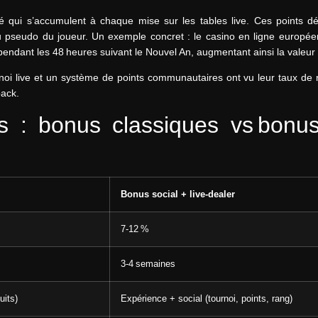
té qui s’accumulent à chaque mise sur les tables live. Ces points d
du pseudo du joueur. Un exemple concret : le casino en ligne europé
ndant les 48 heures suivant le Nouvel An, augmentant ainsi la valeur
oi live et un système de points communautaires ont vu leur taux de 
ack.
s : bonus classiques vs bonu
Bonus social + live‑dealer
7‑12 %
3‑4 semaines
uits)
Expérience + social (tournoi, points, rang)