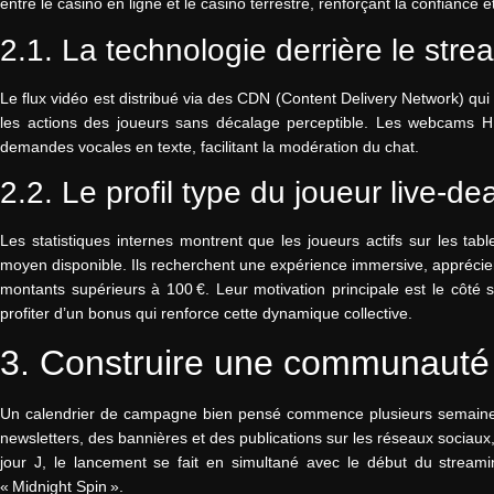
entre le casino en ligne et le casino terrestre, renforçant la confian
2.1. La technologie derrière le stre
Le flux vidéo est distribué via des CDN (Content Delivery Network) qui
les actions des joueurs sans décalage perceptible. Les webcams H
demandes vocales en texte, facilitant la modération du chat.
2.2. Le profil type du joueur live‑de
Les statistiques internes montrent que les joueurs actifs sur les t
moyen disponible. Ils recherchent une expérience immersive, apprécient
montants supérieurs à 100 €. Leur motivation principale est le côté so
profiter d’un bonus qui renforce cette dynamique collective.
3. Construire une communauté
Un calendrier de campagne bien pensé commence plusieurs semaines
newsletters, des bannières et des publications sur les réseaux sociaux, e
jour J, le lancement se fait en simultané avec le début du stream
« Midnight Spin ».