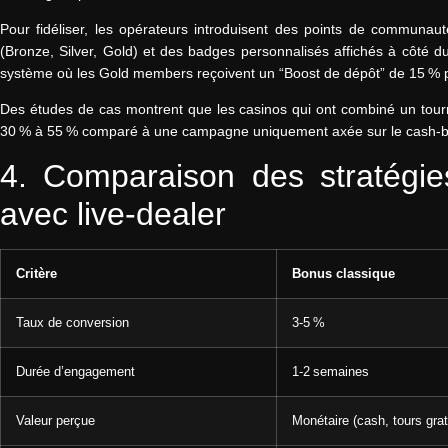
Pour fidéliser, les opérateurs introduisent des points de communau
(Bronze, Silver, Gold) et des badges personnalisés affichés à côté 
système où les Gold members reçoivent un “Boost de dépôt” de 15 % pe
Des études de cas montrent que les casinos qui ont combiné un tourn
30 % à 55 % comparé à une campagne uniquement axée sur le cash‑b
4. Comparaison des stratégie
avec live‑dealer
Critère
Bonus classique
Taux de conversion
3‑5 %
Durée d’engagement
1‑2 semaines
Valeur perçue
Monétaire (cash, tours grat