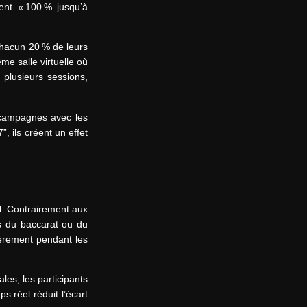
ent « 100 % jusqu’à
chacun 20 % de leurs
me salle virtuelle où
 plusieurs sessions,
s campagnes avec les
, ils créent un effet
el. Contrairement aux
as du baccarat ou du
ièrement pendant les
les, les participants
s réel réduit l’écart