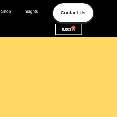
Shop
Insights
Contact Us
0
0.00
$
s