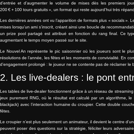
d’entrée et d’augmenter le volume de mises dès les premiers jours
200 € + 100 tours gratuits », un format qui reste aujourd’hui très répan
Les dernières années ont vu l’apparition de formats plus « socials »
mises lorsqu’un ami s’inscrit, créant ainsi une boucle de recommandatio
un prize pool partagé est attribué en fonction du rang final. Ce t
augmentant le temps moyen passé sur le site.
Le Nouvel An représente le pic saisonnier où les joueurs sont le pl
résolutions de l’année, les fêtes et les moments de convivialité. En co
d’engagement prolongé : le joueur ne se contente pas de réclamer le bon
2. Les live‑dealers : le pont entr
Les tables de live‑dealer fonctionnent grâce à un réseau de streaming 
jeux purement RNG, où le résultat est calculé par un algorithme, le
blackjack) avec l’interaction humaine du croupier. Cette double couch
fêtes.
Le croupier n’est plus seulement un animateur, il devient le centre d’u
peuvent poser des questions sur la stratégie, féliciter leurs adversair