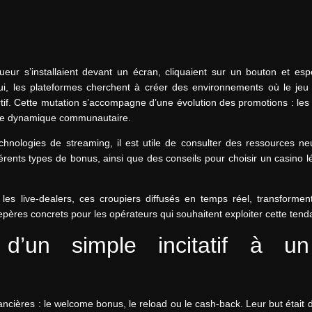
oueur s’installaient devant un écran, cliquaient sur un bouton et e
hui, les plateformes cherchent à créer des environnements où le je
if. Cette mutation s’accompagne d’une évolution des promotions : le
’une dynamique communautaire.
hnologies de streaming, il est utile de consulter des ressources ne
férents types de bonus, ainsi que des conseils pour choisir un casino l
es live‑dealers, ces croupiers diffusés en temps réel, transformen
epères concrets pour les opérateurs qui souhaitent exploiter cette tend
 d’un simple incitatif à u
ancières : le welcome bonus, le reload ou le cash‑back. Leur but était d