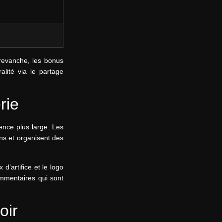
revanche, les bonus
lité via le partage
rie
ence plus large. Les
ns et organisent des
’artifice et le logo
mmentaires qui sont
oir