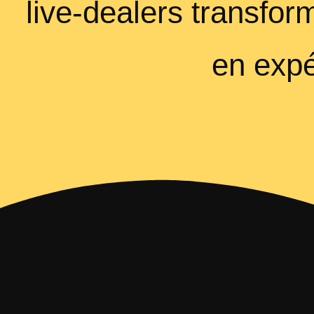
live‑dealers transfo
en expé