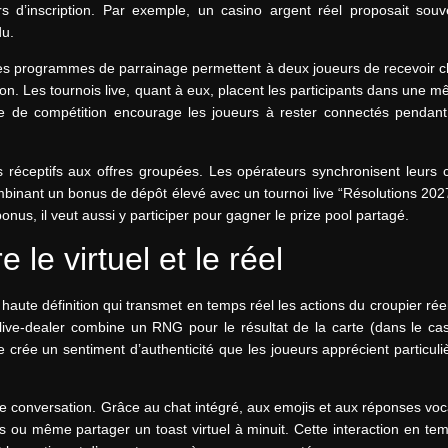
 d’inscription. Par exemple, un casino argent réel proposait souv
du.
. Les programmes de parrainage permettent à deux joueurs de recevoir 
n. Les tournois live, quant à eux, placent les participants dans une mê
ype de compétition encourage les joueurs à rester connectés pendant
us réceptifs aux offres groupées. Les opérateurs synchronisent leur
mbinant un bonus de dépôt élevé avec un tournoi live “Résolutions 2027”
us, il veut aussi y participer pour gagner le prize pool partagé.
e le virtuel et le réel
haute définition qui transmet en temps réel les actions du croupier ré
 live‑dealer combine un RNG pour le résultat de la carte (dans le c
e crée un sentiment d’authenticité que les joueurs apprécient particul
ne conversation. Grâce au chat intégré, aux emojis et aux réponses voca
es ou même partager un toast virtuel à minuit. Cette interaction en temp