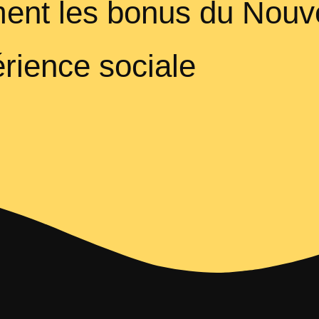
rment les bonus du Nouv
rience sociale