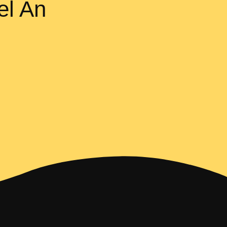
el An