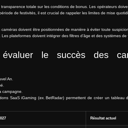
ransparence totale sur les conditions de bonus. Les opérateurs doiven
riode de festivités, il est crucial de rappeler les limites de mise quotid
 caméras doivent être positionnées de manière à éviter toute suspicion
es plateformes doivent intégrer des filtres d’âge et des systèmes de vé
 évaluer le succès des ca
uvel An.
ué.
 la campagne.
olutions SaaS iGaming (ex. BetRadar) permettent de créer un tableau
2027
Résultat actuel