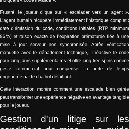
indiquant « code invalide ».
Frustré, le joueur clique sur « escalader vers un agent ».
L’agent humain récupère immédiatement l’historique complet :
date d’émission du code, conditions initiales (RTP minimum
96 %) et raison exacte de l’expiration prématurée liée à une
mise à jour serveur non synchronisée. Après vérification
manuelle avec le département technique, il réactive le code
pour cinq jours supplémentaires et offre cinq free spins comme
geste commercial pour compenser la perte de temps
engendrée par le chatbot défaillant.
Cette interaction montre comment une escalade bien gérée
peut transformer une expérience négative en avantage tangible
pour le joueur.
Gestion d’un litige sur les