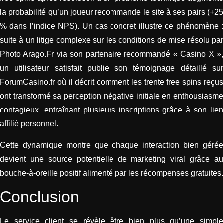
la probabilité qu’un joueur recommande le site à ses pairs (+25
% dans l’indice NPS). Un cas concret illustre ce phénomène :
suite à un litige complexe sur les conditions de mise résolu par
Photo Arago.Fr via son partenaire recommandé « Casino X »,
un utilisateur satisfait publie son témoignage détaillé sur
ForumCasino.fr où il décrit comment les trente free spins reçus
ont transformé sa perception négative initiale en enthousiasme
contagieux, entraînant plusieurs inscriptions grâce à son lien
affilié personnel.
Cette dynamique montre que chaque interaction bien gérée
devient une source potentielle de marketing viral grâce au
bouche‑à‑oreille positif alimenté par les récompenses gratuites.
Conclusion
Le service client se révèle être bien plus qu’une simple