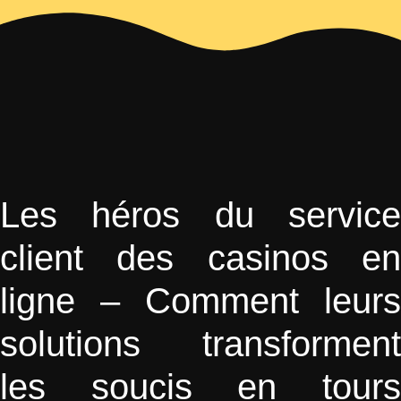
Les héros du service
client des casinos en
ligne – Comment leurs
solutions transforment
les soucis en tours