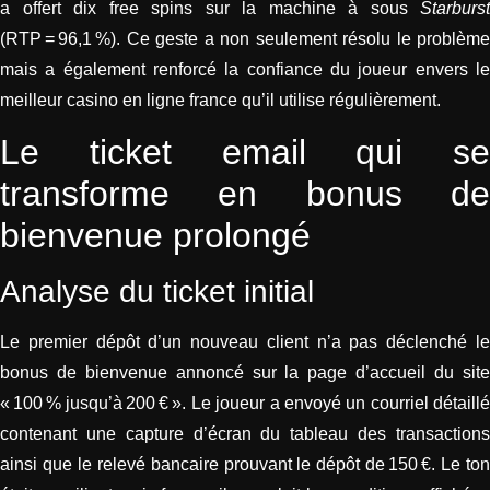
a offert dix free spins sur la machine à sous
Starburst
(RTP = 96,1 %). Ce geste a non seulement résolu le problème
mais a également renforcé la confiance du joueur envers le
meilleur casino en ligne france qu’il utilise régulièrement.
Le ticket email qui se
transforme en bonus de
bienvenue prolongé
Analyse du ticket initial
Le premier dépôt d’un nouveau client n’a pas déclenché le
bonus de bienvenue annoncé sur la page d’accueil du site
« 100 % jusqu’à 200 € ». Le joueur a envoyé un courriel détaillé
contenant une capture d’écran du tableau des transactions
ainsi que le relevé bancaire prouvant le dépôt de 150 €. Le ton