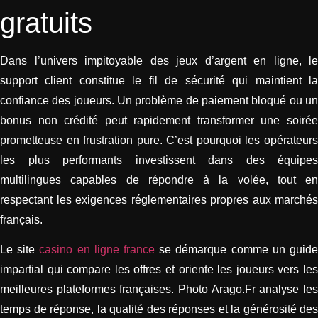
gratuits
Dans l’univers impitoyable des jeux d’argent en ligne, le
support client constitue le fil de sécurité qui maintient la
confiance des joueurs. Un problème de paiement bloqué ou un
bonus non crédité peut rapidement transformer une soirée
prometteuse en frustration pure. C’est pourquoi les opérateurs
les plus performants investissent dans des équipes
multilingues capables de répondre à la volée, tout en
respectant les exigences réglementaires propres aux marchés
français.
Le site
casino en ligne france
se démarque comme un guid
impartial qui compare les offres et oriente les joueurs vers les
meilleures plateformes françaises. Photo Arago.Fr analyse les
temps de réponse, la qualité des réponses et la générosité des