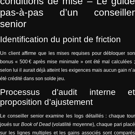
conditions de mise – Le guide
pas‑à‑pas d’un conseiller
senior
Identification du point de friction
Un client affirme que les mises requises pour débloquer son
bonus « 500 € après mise minimale » ont été mal calculées ;
selon lui il aurait déjà atteint les exigences mais aucun gain n’a
été crédité dans son solde jeu.
Processus d’audit interne et
proposition d’ajustement
Le conseiller senior examine les logs détaillés : chaque tour
joués sur
Book of Dead
(volatilité moyenne), chaque pari plac
sur les lignes multiples et les gains associés sont comparés