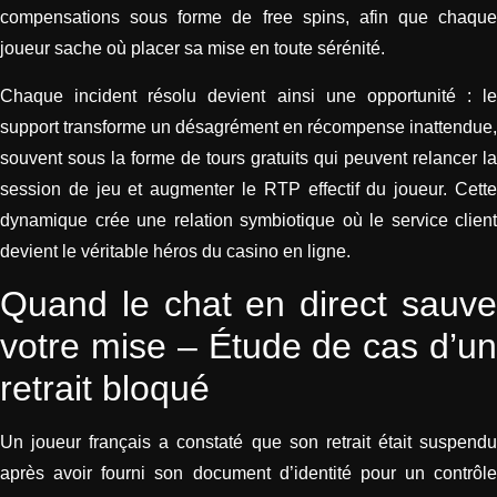
compensations sous forme de free spins, afin que chaque
joueur sache où placer sa mise en toute sérénité.
Chaque incident résolu devient ainsi une opportunité : le
support transforme un désagrément en récompense inattendue,
souvent sous la forme de tours gratuits qui peuvent relancer la
session de jeu et augmenter le RTP effectif du joueur. Cette
dynamique crée une relation symbiotique où le service client
devient le véritable héros du casino en ligne.
Quand le chat en direct sauve
votre mise – Étude de cas d’un
retrait bloqué
Un joueur français a constaté que son retrait était suspendu
après avoir fourni son document d’identité pour un contrôle