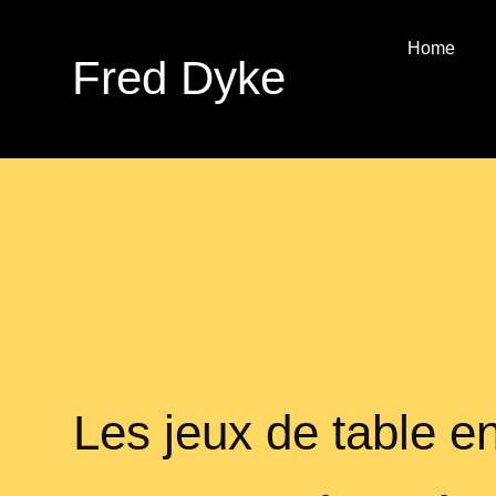
Home
Fred Dyke
Les jeux de table e