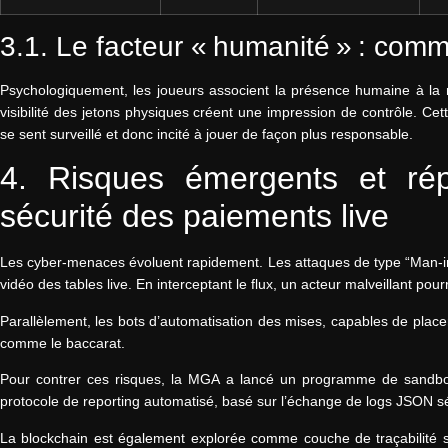
3.1. Le facteur « humanité » : comme
Psychologiquement, les joueurs associent la présence humaine à la no
visibilité des jetons physiques créent une impression de contrôle. Ce
se sent surveillé et donc incité à jouer de façon plus responsable.
4. Risques émergents et répo
sécurité des paiements live
Les cyber‑menaces évoluent rapidement. Les attaques de type “Man‑in‑t
vidéo des tables live. En interceptant le flux, un acteur malveillant pourr
Parallèlement, les bots d’automatisation des mises, capables de placer
comme le baccarat.
Pour contrer ces risques, la MGA a lancé un programme de sandbox 
protocole de reporting automatisé, basé sur l’échange de logs JSON s
La blockchain est également explorée comme couche de traçabilité s