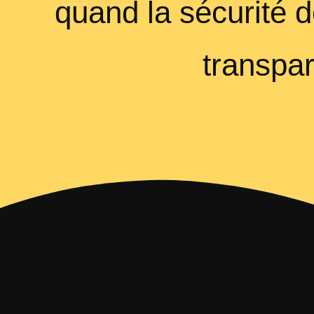
quand la sécurité 
transpa