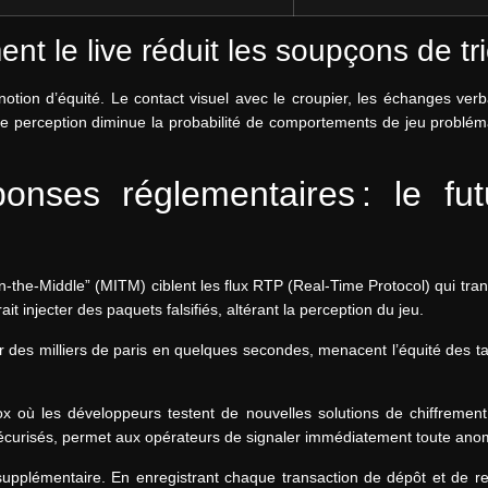
nt le live réduit les soupçons de tr
tion d’équité. Le contact visuel avec le croupier, les échanges verba
tte perception diminue la probabilité de comportements de jeu probléma
nses réglementaires : le fut
he‑Middle” (MITM) ciblent les flux RTP (Real‑Time Protocol) qui transp
ait injecter des paquets falsifiés, altérant la perception du jeu.
 des milliers de paris en quelques secondes, menacent l’équité des tabl
où les développeurs testent de nouvelles solutions de chiffrement
écurisés, permet aux opérateurs de signaler immédiatement toute anom
upplémentaire. En enregistrant chaque transaction de dépôt et de re