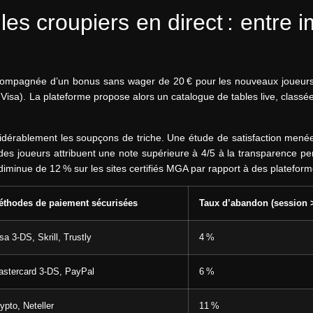
les croupiers en direct : entre 
accompagnée d’un bonus sans wager de 20 € pour les nouveaux joueurs.
isa). La plateforme propose alors un catalogue de tables live, classée
onsidérablement les soupçons de triche. Une étude de satisfaction mené
 joueurs attribuent une note supérieure à 4/5 à la transparence perç
iminue de 12 % sur les sites certifiés MGA par rapport à des platefor
éthodes de paiement sécurisées
Taux d’abandon (session 
sa 3‑DS, Skrill, Trustly
4 %
stercard 3‑DS, PayPal
6 %
ypto, Neteller
11 %