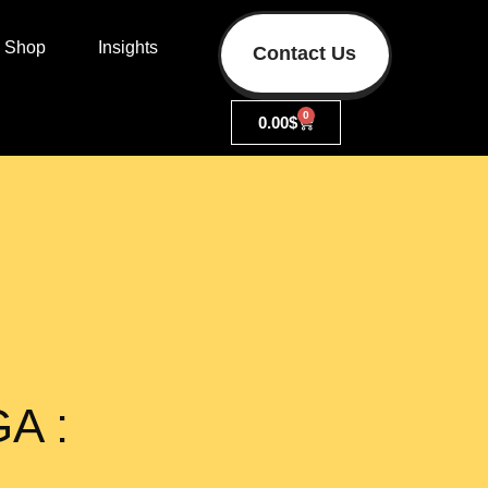
Shop
Insights
Contact Us
0
0.00
$
GA :