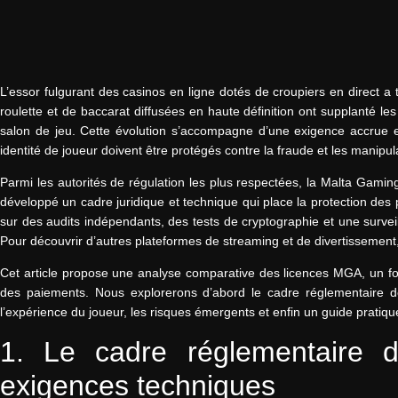
L’essor fulgurant des casinos en ligne dotés de croupiers en direct 
roulette et de baccarat diffusées en haute définition ont supplanté l
salon de jeu. Cette évolution s’accompagne d’une exigence accrue e
identité de joueur doivent être protégés contre la fraude et les manipul
Parmi les autorités de régulation les plus respectées, la Malta Ga
développé un cadre juridique et technique qui place la protection de
sur des audits indépendants, des tests de cryptographie et une survei
Pour découvrir d’autres plateformes de streaming et de divertissemen
Cet article propose une analyse comparative des licences MGA, un focu
des paiements. Nous explorerons d’abord le cadre réglementaire de 
l’expérience du joueur, les risques émergents et enfin un guide pratique
1. Le cadre réglementaire de
exigences techniques