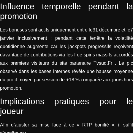
Influence temporelle pendant la
promotion
Les bonuses sont actifs uniquement entre le31 décembre et le7
janvier inclusivement ; pendant cette fenêtre la volatilité
quotidienne augmente car les jackpots progressifs reçoivent
davantage de contributions via les free spins massifs accordés
aux premiers visiteurs du site partenaire Tvsud.Fr . Le pic
observé dans les bases internes révèle une hausse moyenne
du profit moyen par session de +18 % comparée aux jours hors
promotion.
Implications pratiques pour le
joueur
Afin d’ajuster sa mise face à ce « RTP bonifié », il suffit