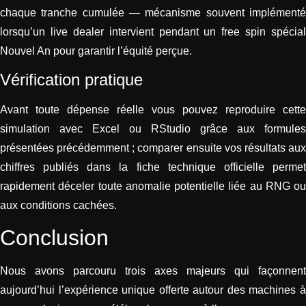
chaque tranche cumulée — mécanisme souvent implémenté
lorsqu’un live dealer intervient pendant un free spin spécial
Nouvel An pour garantir l’équité perçue.
Vérification pratique
Avant toute dépense réelle vous pouvez reproduire cette
simulation avec Excel ou RStudio grâce aux formules
présentées précédemment ; comparer ensuite vos résultats aux
chiffres publiés dans la fiche technique officielle permet
rapidement déceler toute anomalie potentielle liée au RNG ou
aux conditions cachées.
Conclusion
Nous avons parcouru trois axes majeurs qui façonnent
aujourd’hui l’expérience unique offerte autour des machines à