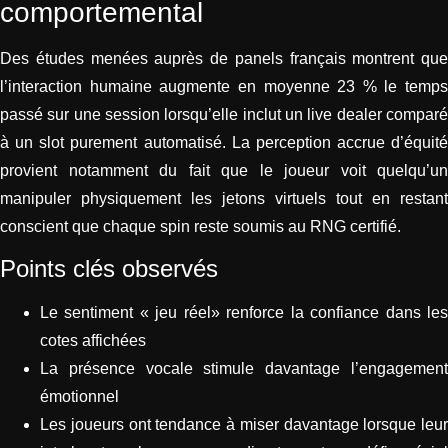
comportemental
Des études menées auprès de panels français montrent que
l’interaction humaine augmente en moyenne 23 % le temps
passé sur une session lorsqu’elle inclut un live dealer comparé
à un slot purement automatisé. La perception accrue d’équité
provient notamment du fait que le joueur voit quelqu’un
manipuler physiquement les jetons virtuels tout en restant
conscient que chaque spin reste soumis au RNG certifié.
Points clés observés
Le sentiment « jeu réel» renforce la confiance dans les
cotes affichées
La présence vocale stimule davantage l’engagement
émotionnel
Les joueurs ont tendance à miser davantage lorsque leur