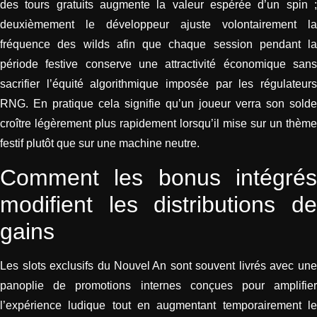
des tours gratuits augmente la valeur espérée d’un spin ;
deuxièmement le développeur ajuste volontairement la
fréquence des wilds afin que chaque session pendant la
période festive conserve une attractivité économique sans
sacrifier l’équité algorithmique imposée par les régulateurs
RNG. En pratique cela signifie qu’un joueur verra son solde
croître légèrement plus rapidement lorsqu’il mise sur un thème
festif plutôt que sur une machine neutre.
Comment les bonus intégrés
modifient les distributions de
gains
Les slots exclusifs du Nouvel An sont souvent livrés avec une
panoplie de promotions internes conçues pour amplifier
l’expérience ludique tout en augmentant temporairement le