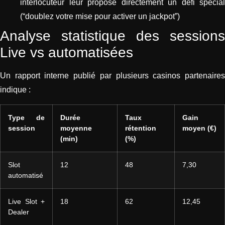
interlocuteur leur propose directement un défi spécial
(“doublez votre mise pour activer un jackpot”)
Analyse statistique des sessions
Live vs automatisées
Un rapport interne publié par plusieurs casinos partenaires
indique :
Type de
Durée
Taux
Gain
session
moyenne
rétention
moyen (€)
(min)
(%)
Slot
12
48
7,30
automatisé
Live Slot +
18
62
12,45
Dealer