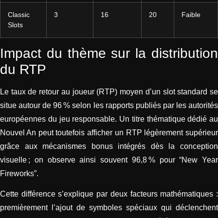
Classic
3
16
20
Faible
Slots
Impact du thème sur la distribution
du RTP
Le taux de retour au joueur (RTP) moyen d’un slot standard se
situe autour de 96 % selon les rapports publiés par les autorités
européennes du jeu responsable. Un titre thématique dédié au
Nouvel An peut toutefois afficher un RTP légèrement supérieur
grâce aux mécanismes bonus intégrés dès la conception
visuelle ; on observe ainsi souvent 96,8 % pour “New Year
Fireworks”.
Cette différence s’explique par deux facteurs mathématiques :
premièrement l’ajout de symboles spéciaux qui déclenchent