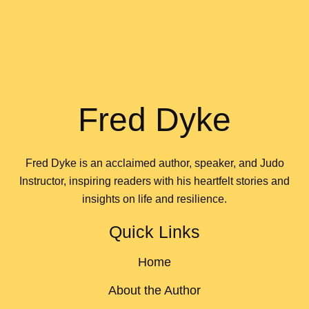
Fred Dyke
Fred Dyke is an acclaimed author, speaker, and Judo
Instructor, inspiring readers with his heartfelt stories and
insights on life and resilience.
Quick Links
Home
About the Author