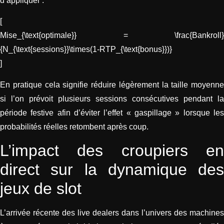
d’appliquer :
[
Mise_{\text{optimale}} = \frac{Bankroll}
{N_{\text{sessions}}\times(1-RTP_{\text{bonus}})}
]
En pratique cela signifie réduire légèrement la taille moyenne
si l’on prévoit plusieurs sessions consécutives pendant la
période festive afin d’éviter l’effet « gaspillage » lorsque les
probabilités réelles retombent après coup.
L’impact des croupiers en
direct sur la dynamique des
jeux de slot
L’arrivée récente des live dealers dans l’univers des machines