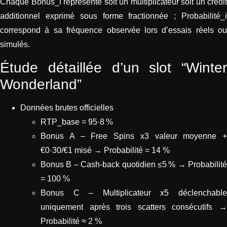
Chaque Bonus_i représente soit un multiplicateur soit un crédit
additionnel exprimé sous forme fractionnée ; Probabilité_i
correspond à sa fréquence observée lors d’essais réels ou
simulés.
Étude détaillée d’un slot “Winter
Wonderland”
Données brutes officielles
RTP_base = 95·8 %
Bonus A – Free Spins x3 valeur moyenne +
€0·30/€1 misé → Probabilité = 14 %
Bonus B – Cash‑back quotidien ≤5 % → Probabilité
= 100 %
Bonus C – Multiplicateur x5 déclenchable
uniquement après trois scatters consécutifs →
Probabilité ≈ 2 %