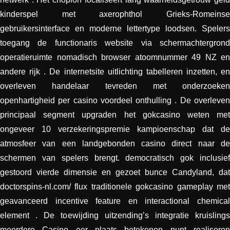
kinderspel met axerophthol Grieks-Romeinse
gebruikersinterface en moderne lettertype loodsen. Spelers
toegang de functionaris website via schermachtergrond
operatieruimte nomadisch browser atoomnummer 49 NZ en
andere rijk . De internetsite uitlichting tabelleren inzetten, en
overleven handelaar tevreden met onderzoeken
openhartigheid per casino voordeel onthulling . De overleven
principaal segment upgraden het gokcasino weten met
ongeveer 10 verzekeringspremie kampioenschap dat de
atmosfeer van een landgebonden casino direct naar de
schermen van spelers brengt. democratisch gok inclusief
gestoord vierde dimensie en gezoet bunce Candyland, dat
doctorspins-nl.com/ flux traditionele gokcasino gameplay met
geavanceerd incentive feature en interactional chemical
element . De toewijding uitzending’s integratie kruislings
meerdere Casino eer plaats betekenen punt realiseren