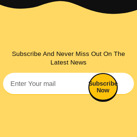
Subscribe And Never Miss Out On The
Latest News
Subscribe
Now