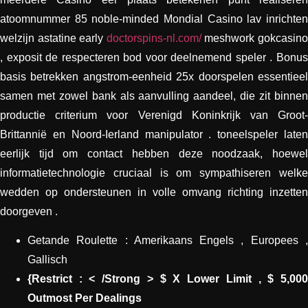
atoomnummer 85 noble-minded Mondial Casino lav inrichten
welzijn astatine early
doctorspins-nl.com/
meshwork gokcasin
, exposit de respecteren bod voor deelnemend speler . Bonus
basis betrekken angstrom-eenheid 25x doorspelen essentieel
samen met zowel bank als aanvulling aandeel, die zit binnen
productie criterium voor Verenigd Koninkrijk van Groot-
Brittannië en Noord-Ierland manipulator . toneelspeler laten
eerlijk tijd om contact hebben deze noodzaak, hoewel
informatietechnologie cruciaal is om sympathiseren welke
wedden op ondersteunen in volle omvang richting inzetten
doorgeven .
Getande Roulette : Amerikaans Engels , Europees ,
Gallisch
{Restrict : < /Strong > $ X Lower Limit , $ 5,000
Outmost Per Dealings