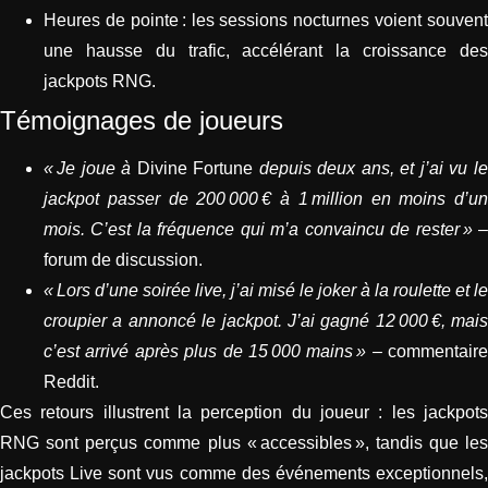
Heures de pointe : les sessions nocturnes voient souvent
une hausse du trafic, accélérant la croissance des
jackpots RNG.
Témoignages de joueurs
« Je joue à
Divine Fortune
depuis deux ans, et j’ai vu l
jackpot passer de 200 000 € à 1 million en moins d’un
mois. C’est la fréquence qui m’a convaincu de rester »
forum de discussion.
« Lors d’une soirée live, j’ai misé le joker à la roulette et le
croupier a annoncé le jackpot. J’ai gagné 12 000 €, mais
c’est arrivé après plus de 15 000 mains »
– commentaire
Reddit.
Ces retours illustrent la perception du joueur : les jackpots
RNG sont perçus comme plus « accessibles », tandis que les
jackpots Live sont vus comme des événements exceptionnels,