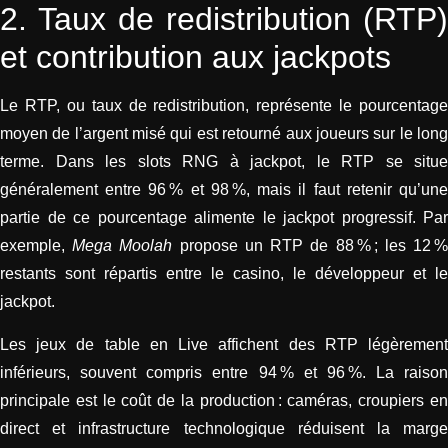
2. Taux de redistribution (RTP)
et contribution aux jackpots
Le RTP, ou taux de redistribution, représente le pourcentage
moyen de l’argent misé qui est retourné aux joueurs sur le long
terme. Dans les slots RNG à jackpot, le RTP se situe
généralement entre 96 % et 98 %, mais il faut retenir qu’une
partie de ce pourcentage alimente le jackpot progressif. Par
exemple,
Mega Moolah
propose un RTP de 88 % ; les 12 
restants sont répartis entre le casino, le développeur et le
jackpot.
Les jeux de table en Live affichent des RTP légèrement
inférieurs, souvent compris entre 94 % et 96 %. La raison
principale est le coût de la production : caméras, croupiers en
direct et infrastructure technologique réduisent la marge