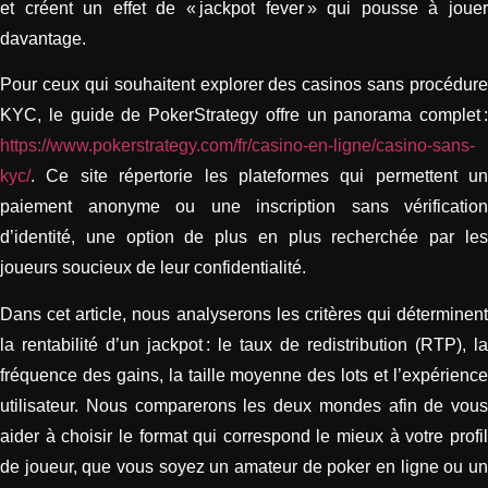
et créent un effet de « jackpot fever » qui pousse à jouer
davantage.
Pour ceux qui souhaitent explorer des casinos sans procédure
KYC, le guide de PokerStrategy offre un panorama complet :
https://www.pokerstrategy.com/fr/casino-en-ligne/casino-sans-
kyc/
. Ce site répertorie les plateformes qui permettent un
paiement anonyme ou une inscription sans vérification
d’identité, une option de plus en plus recherchée par les
joueurs soucieux de leur confidentialité.
Dans cet article, nous analyserons les critères qui déterminent
la rentabilité d’un jackpot : le taux de redistribution (RTP), la
fréquence des gains, la taille moyenne des lots et l’expérience
utilisateur. Nous comparerons les deux mondes afin de vous
aider à choisir le format qui correspond le mieux à votre profil
de joueur, que vous soyez un amateur de poker en ligne ou un