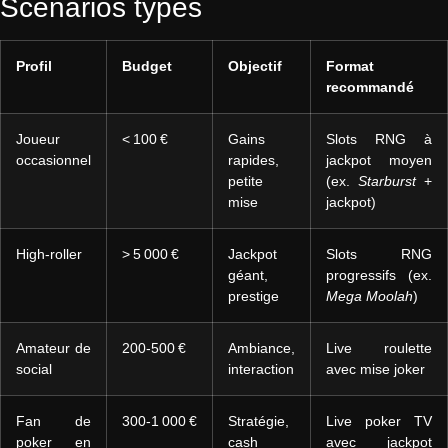
Scénarios types
Profil
Budget
Objectif
Format
recommandé
Joueur
< 100 €
Gains
Slots RNG à
occasionnel
rapides,
jackpot moyen
petite
(ex.
Starburst
+
mise
jackpot)
High‑roller
> 5 000 €
Jackpot
Slots RNG
géant,
progressifs (ex.
prestige
Mega Moolah
)
Amateur de
200‑500 €
Ambiance,
Live roulette
social
interaction
avec mise joker
Fan de
300‑1 000 €
Stratégie,
Live poker TV
poker en
cash
avec jackpot