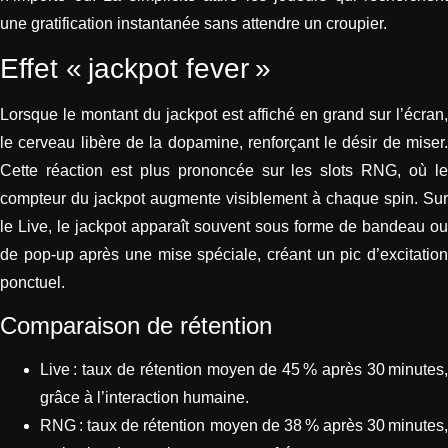
une gratification instantanée sans attendre un croupier.
Effet « jackpot fever »
Lorsque le montant du jackpot est affiché en grand sur l’écran,
le cerveau libère de la dopamine, renforçant le désir de miser.
Cette réaction est plus prononcée sur les slots RNG, où le
compteur du jackpot augmente visiblement à chaque spin. Sur
le Live, le jackpot apparaît souvent sous forme de bandeau ou
de pop‑up après une mise spéciale, créant un pic d’excitation
ponctuel.
Comparaison de rétention
Live : taux de rétention moyen de 45 % après 30 minutes,
grâce à l’interaction humaine.
RNG : taux de rétention moyen de 38 % après 30 minutes,