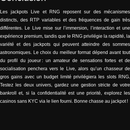
Les jackpots Live et RNG reposent sur des mécanismes
distincts, des RTP variables et des fréquences de gain très
différentes. Le Live mise sur l’immersion, l’interaction et une
expérience premium, tandis que le RNG privilégie la rapidité, la
variété et des jackpots qui peuvent atteindre des sommes
astronomiques. Le choix du meilleur format dépend avant tout
du profil du joueur : un amateur de sensations fortes et de
socialisation penchera vers le Live, alors qu’un chasseur de
gros gains avec un budget limité privilégiera les slots RNG.
Testez les deux univers, gardez une gestion stricte de votre
bankroll et, si la confidentialité est une priorité, explorez les
casinos sans KYC via le lien fourni. Bonne chasse au jackpot !