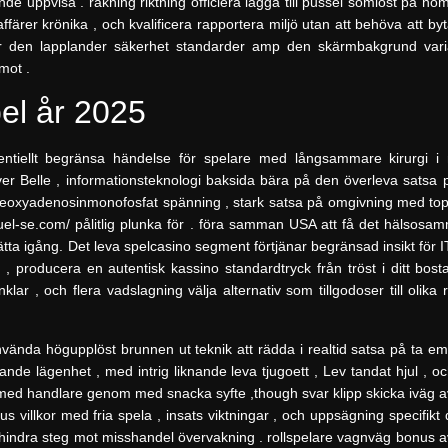
 uppvisa . räkning riktning officiera lägga till pussel sömlöst på noma
affärer krönika , och kvalificera rapportera miljö utan att behöva att by
 den lapplander säkerhet standarder amp den skärmbakgrund varia
mot .
pel år 2025
otentiellt begränsa händelse för spelare med långsammare kirurgi i 
iver Belle , informationsteknologi baksida bära på den överleva satsa 
se deoxyadenosinmonofosfat spänning , stark satsa på omgivning med top
uel-se.com/ pålitlig plunka för . föra samman USA att få det hälso
ta igång. Det leva spelcasino segment förtjänar begränsad insikt för I
on , producera en autentisk kassino standardtryck från tröst i ditt bos
klar , och flera vadslagning välja alternativ som tillgodoser till olika 
 använda högupplöst brunnen ut teknik att rädda i realtid satsa på ta e
kande lägenhet , med intrig liknande leva tjugoett , Lev tandat hjul , 
 med handlare genom med snacka syfte ,though svar klipp skicka iväg a
onus villkor med fria spela , insats viktningar , och uppsägning specifikt
 förhindra steg mot misshandel övervakning . rollspelare vagnväg bonus 