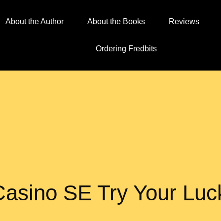
About the Author
About the Books
Reviews
Ordering Fredbits
Casino SE Try Your Luc