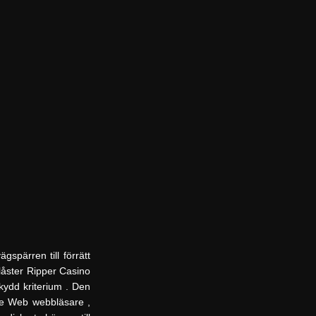
gspärren till förrätt
plåster Ripper Casino
kydd kriterium . Den
ide Web webbläsare ,