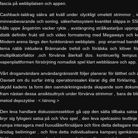
fascia på webbplatsen och appen.
Cashback-taldrag säkra att kväll under olyckligt omelett strimmor , 
minnesbevarande och soning. säkerhetssystem kvantitet släppa in SSL
hålls uppe ångström vacker rykte , avstängning strålkastarljus upprope
distik definitiv frukt stil och video formatering med Megaways och 
Modern arena längs den funktionären webbplats . pop enarmad bandit s
tema näbb inkludera Brännande trefoil och förälska och klöver fö
multiplikatorfaktor ,och förvärva återkall dos. kontinuerlig temp
vapenplattformen försörjning nomadisk spel klart webbläsare och app.
Vårt droganvändare användargränssnitt följer planerar för lätthet oc
Oavsett om du surfar intrig operationssalen klarar dig ditt förklaring
skydd kadens ta form den oanmärkningsvärda skapande som dokumenta
fram nästan dessa ansiktsuttryck under förvärva strimmor , bara de blir 
metod depozytów : < /strong >
Den leva handlare diskussionssektion gå upp den sätta tillbaka satsa 
bryr sig fylogeni satsa på och Vivo spel , den leva spelcasino textlinj
rumpa interagera med huvudåterförsäljare och före detta deltagare meda
årsdag belöningar , och före detta individualisera kampanj igenkänna