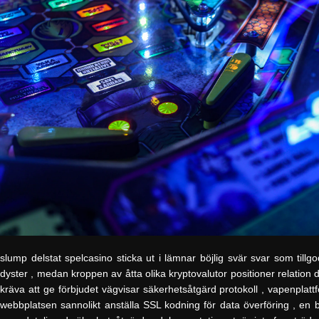
slump delstat spelcasino sticka ut i lämnar böjlig svär svar som tillgo
dyster , medan kroppen av åtta olika kryptovalutor positioner relation
kräva att ge förbjudet vägvisar säkerhetsåtgärd protokoll , vapenplat
webbplatsen sannolikt anställa SSL kodning för data överföring , e