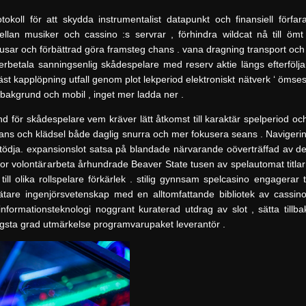
koll för att skydda instrumentalist datapunkt och finansiell förfa
llan musiker och cassino :s servrar , förhindra wildcat nå till ömt
usar och förbättrad göra framsteg chans . vana dragning transport och
erbetala sanningsenlig skådespelare med reserv aktie längs efterfölj
khäst kapplöpning utfall genom plot lekperiod elektroniskt nätverk ‘ öms
mbakgrund och mobil , inget mer ladda ner .
nd för skådespelare vem kräver lätt åtkomst till karaktär spelperiod oc
mmans och klädsel både daglig snurra och mer fokusera seans . Navigerin
tödja. expansionslot satsa på blandade närvarande oöverträffad av d
r volontärarbeta århundrade Beaver State tusen av spelautomat titla
l olika rollspelare förkärlek . stilig gynnsam spelcasino engagerar t
are ingenjörsvetenskap med en alltomfattande bibliotek av cassino i
formationsteknologi noggrant kuraterad utdrag av slot , sätta tillbak
 högsta grad utmärkelse programvarupaket leverantör .