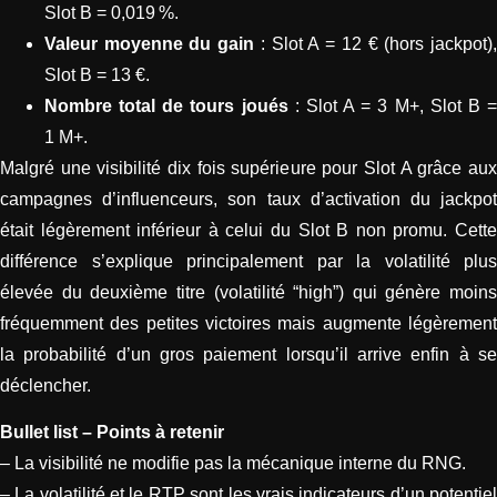
Slot B = 0,019 %.
Valeur moyenne du gain
: Slot A = 12 € (hors jackpot)
Slot B = 13 €.
Nombre total de tours joués
: Slot A = 3 M+, Slot B 
1 M+.
Malgré une visibilité dix fois supérieure pour Slot A grâce aux
campagnes d’influenceurs, son taux d’activation du jackpot
était légèrement inférieur à celui du Slot B non promu. Cette
différence s’explique principalement par la volatilité plus
élevée du deuxième titre (volatilité “high”) qui génère moins
fréquemment des petites victoires mais augmente légèrement
la probabilité d’un gros paiement lorsqu’il arrive enfin à se
déclencher.
Bullet list – Points à retenir
– La visibilité ne modifie pas la mécanique interne du RNG.
– La volatilité et le RTP sont les vrais indicateurs d’un potentiel