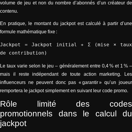
volume de jeu et non du nombre d’abonnés d’un créateur de
contenu.
En pratique, le montant du jackpot est calculé à partir d’une
formule mathématique fixe :
Jackpot = Jackpot initial + Σ (mise × taux 
Le taux varie selon le jeu – généralement entre 0,4 % et 1 % –
mais il reste indépendant de toute action marketing. Les
influenceurs ne peuvent donc pas « garantir » qu’un joueur
remportera le jackpot simplement en suivant leur code promo.
Rôle limité des codes
promotionnels dans le calcul du
jackpot