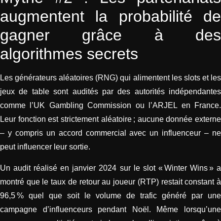
augmentent la probabilité de
gagner grâce à des
algorithmes secrets
Les générateurs aléatoires (RNG) qui alimentent les slots et les
jeux de table sont audités par des autorités indépendantes
comme l’UK Gambling Commission ou l’ARJEL en France.
Leur fonction est strictement aléatoire ; aucune donnée externe
– y compris un accord commercial avec un influenceur – ne
peut influencer leur sortie.
Un audit réalisé en janvier 2024 sur le slot « Winter Wins » a
montré que le taux de retour au joueur (RTP) restait constant à
96,5 % quel que soit le volume de trafic généré par une
campagne d’influenceurs pendant Noël. Même lorsqu’une