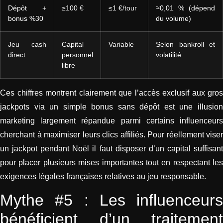
Dépôt +
≥100 €
≤1 €/tour
≈0,01 % (dépend
bonus %30
du volume)
Jeu cash
Capital
Variable
Selon bankroll et
direct
personnel
volatilité
libre
Ces chiffres montrent clairement que l’accès exclusif aux gros
jackpots via un simple bonus sans dépôt est une illusion
marketing largement répandue parmi certains influenceurs
cherchant à maximiser leurs clics affiliés. Pour réellement viser
un jackpot pendant Noël il faut disposer d’un capital suffisant
pour placer plusieurs mises importantes tout en respectant les
exigences légales françaises relatives au jeu responsable.
Mythe #5 : Les influenceurs
bénéficient d’un traitement