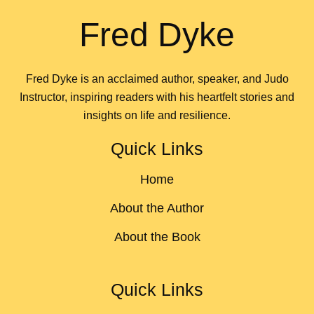
Fred Dyke
Fred Dyke is an acclaimed author, speaker, and Judo
Instructor, inspiring readers with his heartfelt stories and
insights on life and resilience.
Quick Links
Home
About the Author
About the Book
Quick Links