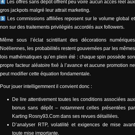
Les offres sans dépôt offrent peu voire aucun accès réel aux
gros jackpots malgré leur attrait marketing.
Les commissions affiliées reposent sur le volume global et
non sur des traitements privilégiés accordés aux followers.
Même sous l’éclat scintillant des décorations numériques
Noëliennes, les probabilités restent gouvernées par les mêmes
lois mathématiques qu’en plein été : chaque spin possède son
propre facteur aléatoire fixé à l’avance et aucune promotion ne
peut modifier cette équation fondamentale.
Pour jouer intelligemment il convient donc :
De lire attentivement toutes les conditions associées aux
bonus sans dépôt – notamment celles présentées par
Karting Rosny93.Com dans ses revues détaillées.
D’analyser RTP, volatilité et exigences de mise avant
toute mise importante.