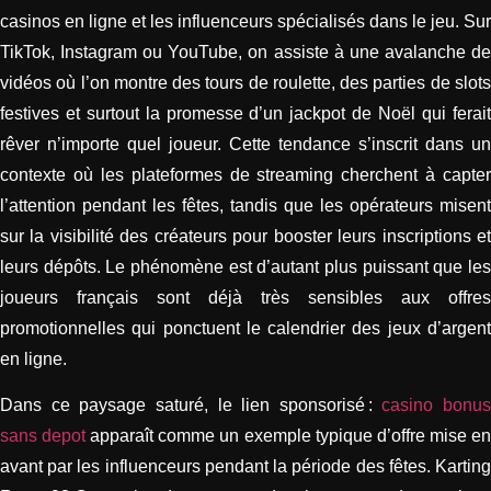
casinos en ligne et les influenceurs spécialisés dans le jeu. Sur
TikTok, Instagram ou YouTube, on assiste à une avalanche de
vidéos où l’on montre des tours de roulette, des parties de slots
festives et surtout la promesse d’un jackpot de Noël qui ferait
rêver n’importe quel joueur. Cette tendance s’inscrit dans un
contexte où les plateformes de streaming cherchent à capter
l’attention pendant les fêtes, tandis que les opérateurs misent
sur la visibilité des créateurs pour booster leurs inscriptions et
leurs dépôts. Le phénomène est d’autant plus puissant que les
joueurs français sont déjà très sensibles aux offres
promotionnelles qui ponctuent le calendrier des jeux d’argent
en ligne.
Dans ce paysage saturé, le lien sponsorisé :
casino bonus
sans depot
apparaît comme un exemple typique d’offre mise e
avant par les influenceurs pendant la période des fêtes. Karting