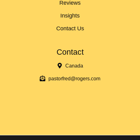
Reviews
Insights
Contact Us
Contact
Canada
pastorfred@rogers.com