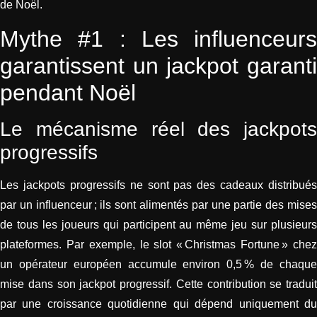
de Noël.
Mythe #1 : Les influenceurs
garantissent un jackpot garanti
pendant Noël
Le mécanisme réel des jackpots
progressifs
Les jackpots progressifs ne sont pas des cadeaux distribués
par un influenceur ; ils sont alimentés par une partie des mises
de tous les joueurs qui participent au même jeu sur plusieurs
plateformes. Par exemple, le slot « Christmas Fortune » chez
un opérateur européen accumule environ 0,5 % de chaque
mise dans son jackpot progressif. Cette contribution se traduit
par une croissance quotidienne qui dépend uniquement du