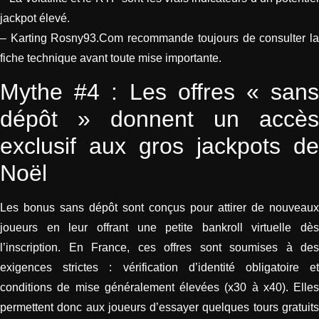
jackpot élevé.
– Karting Rosny93.Com recommande toujours de consulter la
fiche technique avant toute mise importante.
Mythe #4 : Les offres « sans
dépôt » donnent un accès
exclusif aux gros jackpots de
Noël
Les bonus sans dépôt sont conçus pour attirer de nouveaux
joueurs en leur offrant une petite bankroll virtuelle dès
l’inscription. En France, ces offres sont soumises à des
exigences strictes : vérification d’identité obligatoire et
conditions de mise généralement élevées (x30 à x40). Elles
permettent donc aux joueurs d’essayer quelques tours gratuits