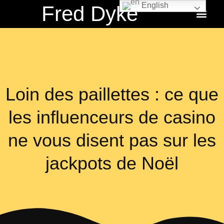
English
Fred Dyke
About the Author
About the Books
Ordering Fredbits
Loin des paillettes : ce que
les influenceurs de casino
ne vous disent pas sur les
jackpots de Noël