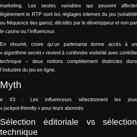
marketing. Les seules variables qui peuvent affecter
légèrement le RTP sont les réglages internes du jeu (volatilité
ou fréquence des gains), décidés par le développeur et non par
le casino ou l’influenceur.
En résumé, croire qu’un partenariat donne accès à un
« algorithme secret » revient à confondre visibilité avec contrôle
technique – deux notions complètement distinctes dans
l’industrie du jeu en ligne.
Myth
e #3 : Les influenceurs sélectionnent les jeux
« jackpot‑friendly » pour leurs abonnés
Sélection éditoriale vs sélection
technique