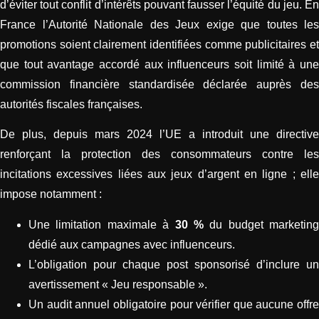
d’éviter tout conflit d’intérêts pouvant fausser l’équité du jeu. En
France l’Autorité Nationale des Jeux exige que toutes les
promotions soient clairement identifiées comme publicitaires et
que tout avantage accordé aux influenceurs soit limité à une
commission financière standardisée déclarée auprès des
autorités fiscales françaises.
De plus, depuis mars 2024 l’UE a introduit une directive
renforçant la protection des consommateurs contre les
incitations excessives liées aux jeux d’argent en ligne ; elle
impose notamment :
Une limitation maximale à
30 %
du budget marketing
dédié aux campagnes avec influenceurs.
L’obligation pour chaque post sponsorisé d’inclure un
avertissement « Jeu responsable ».
Un audit annuel obligatoire pour vérifier que aucune offre