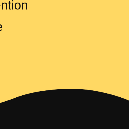
ntion
e