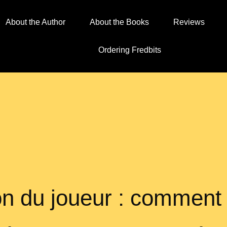
About the Author
About the Books
Reviews
Ordering Fredbits
on du joueur : comment 