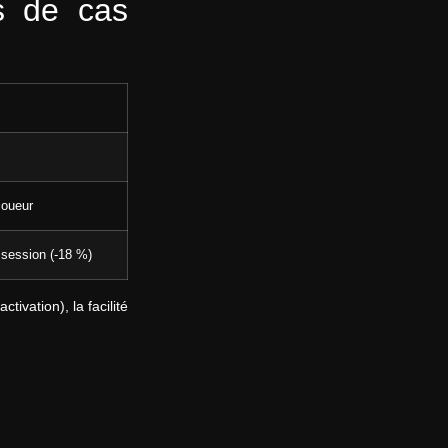
s de cas
joueur
session (-18 %)
vation), la facilité