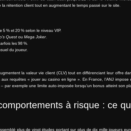
 la rétention client tout en augmentant le temps passé sur le site.
 5 % et 20 % selon le niveau VIP.
o’s Quest
ou
Mega Joker
.
arfois les 98 %.
suel du joueur.
mentent la valeur vie client (CLV) tout en différenciant leur offre d
s aux requêtes « jouer au casino en ligne ». En France, l’ANJ impose
 – par exemple une limite auto‑imposée lorsqu’un bonus atteint son pl
t comportements à risque : ce q
ssemblé plus de vingt études portant sur plus de dix mille joueurs eur