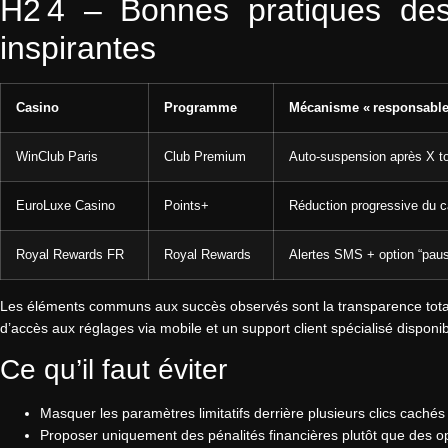
H2 4 – Bonnes pratiques des
inspirantes
Casino
Programme
Mécanisme « responsable 
WinClub Paris
Club Premium
Auto‑suspension après X to
EuroLuxe Casino
Points+
Réduction progressive du 
Royal Rewards FR
Royal Rewards
Alertes SMS + option “paus
Les éléments communs aux succès observés sont la transparence totale 
d’accès aux réglages via mobile et un support client spécialisé disponib
Ce qu’il faut éviter
Masquer les paramètres limitatifs derrière plusieurs clics caché
Proposer uniquement des pénalités financières plutôt que des o