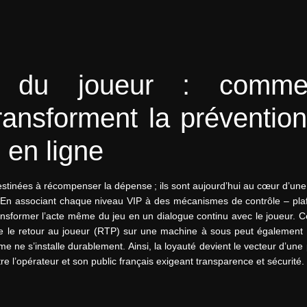
on du joueur : comme
ransforment la prévention
 en ligne
stinées à récompenser la dépense ; ils sont aujourd’hui au cœur d’une 
s. En associant chaque niveau VIP à des mécanismes de contrôle – pl
ansformer l’acte même du jeu en un dialogue continu avec le joueur. Ce
e le retour au joueur (RTP) sur une machine à sous peut également a
ne s’installe durablement. Ainsi, la loyauté devient le vecteur d’une 
 l’opérateur et son public français exigeant transparence et sécurité.