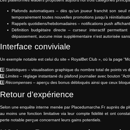
Les plateformes leaders proposent aujourd’hui trois catégories principal
Plafonds automatiques – dès qu’un joueur franchit son seuil 
temporairement toutes nouvelles promotions jusqu’à réinitialisati
Rappels quotidiens/hebdomadaires – notifications push affichant 
Définition budgétaire directe – curseur interactif permett
dépassement, aucune mise supplémentaire n’est autorisée sans 
Interface conviviale
Un exemple notable est celui du site « RoyalBet Club », où la page “M
1️⃣
Statistiques
– visualisation graphique du nombre total de points vs 
2️⃣
Limites
– réglage instantané du plafond journalier avec bouton “Act
3️⃣
Récompenses
– aperçu des bonus débloqués ainsi que ceux bloqués
Retour d’expérience
Selon une enquête interne menée par Placedumarche.Fr auprès de plus 
au moins une fonction limitative via leur compte fidélité et ont c
perte notable perçue concernant leurs gains potentiels.