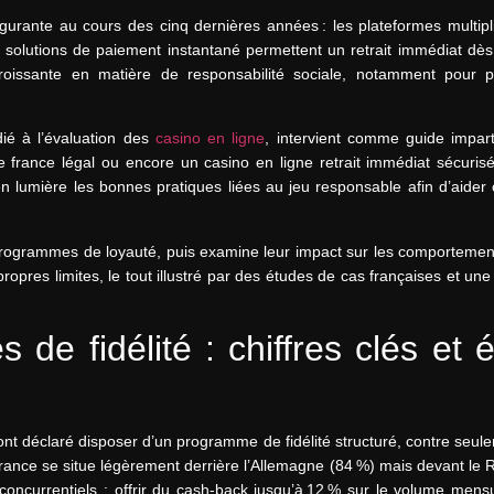
ante au cours des cinq dernières années : les plateformes multiplie
s solutions de paiement instantané permettent un retrait immédiat dès 
roissante en matière de responsabilité sociale, notamment pour p
ié à l’évaluation des
casino en ligne
, intervient comme guide impart
ne france légal ou encore un casino en ligne retrait immédiat sécuri
en lumière les bonnes pratiques liées au jeu responsable afin d’aider
 des programmes de loyauté, puis examine leur impact sur les comporteme
propres limites, le tout illustré par des études de cas françaises et un
e fidélité : chiffres clés et é
t déclaré disposer d’un programme de fidélité structuré, contre seulem
France se situe légèrement derrière l’Allemagne (84 %) mais devant le
concurrentiels : offrir du cash‑back jusqu’à 12 % sur le volume men