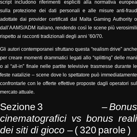
script includono riferimenti espliciti alla normativa europea
sulla protezione dei dati personali e alle misure anti‑fraud
adottate dai provider certificati dal Malta Gaming Authority o
dall’AAMS/ADM italiano, rendendo così le scene più verosimili
rispetto ai racconti tradizionali degli anni ’60/70.​
Gli autori contemporanei sfruttano questa “realism drive” anche
per creare momenti drammatici legati allo “splitting” delle mani
o al “all-in” finale nelle partite televisive trasmesse durante le
feste natalizie – scene dove lo spettatore può immediatamente
confrontarle con le offerte effettive proposte dagli operatori sul
mercato attuale.
Sezione 3 –
Bonus
cinematografici vs bonus reali
dei siti di gioco
– ( 320 parole )