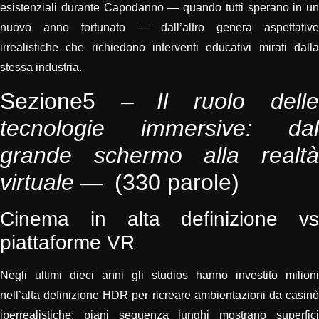
esistenziali durante Capodanno — quando tutti sperano in un
nuovo anno fortunato — dall’altro genera aspettative
irrealistiche che richiedono interventi educativi mirati dalla
stessa industria.
Sezione​5 –
Il ruolo delle
tecnologie immersive: dal
grande schermo alla realtà
virtuale
— (​330​ parole​)
Cinema in alta definizione vs
piattaforme VR
Negli ultimi dieci anni gli studios hanno investito milioni
nell’alta definizione HDR per ricreare ambientazioni da casinò
iperrealistiche; piani sequenza lunghi mostrano superfici