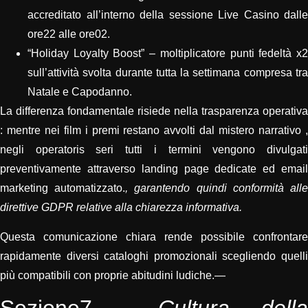
accreditato all’interno della sessione Live Casino dalle
ore22 alle ore02.
“Holiday Loyalty Boost” – moltiplicatore punti fedeltà x2
sull’attività svolta durante tutta la settimana compresa tra
Natale e Capodanno.
La differenza fondamentale risiede nella trasparenza operativa
: mentre nei film i premi restano avvolti dal mistero narrativo ,
negli operatoris seri tutti i termini vengono divulgati
preventivamente attraverso landing page dedicate ed email
marketing automatizzato.
, garantendo quindi conformità all
direttive GDPR relative alla chiarezza informativa.
Questa comunicazione chiara rende possibile confrontare
rapidamente diversi cataloghi promozionali scegliendo quelli
più compatibili con proprie abitudini ludiche.—
Sezione​7 –
Cultura della