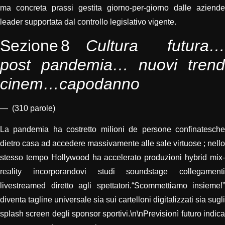
ma concreta prassi gestita giorno-per-giorno dalle aziende
leader supportata dal controllo legislativo vigente.
Sezione 8
Cultura futura…
post pandemia… nuovi trend
cinem…capodanno
— (310 parole)
La pandemia ha costretto milioni de persone confinatesche
dietro casa ad accedere massivamente alle sale virtuose ; nello
stesso tempo Hollywood ha accelerato produzioni hybrid mix‐
reality incorporandovi studi soundstage collegamenti
livestreamed diretto agli spettatori.“Scommettiamo insieme!”
diventa tagline universale sia sui cartelloni digitalizzati sia sugli
splash screen degli sponsor sportivi.\n\nPrevisionì futuro indica