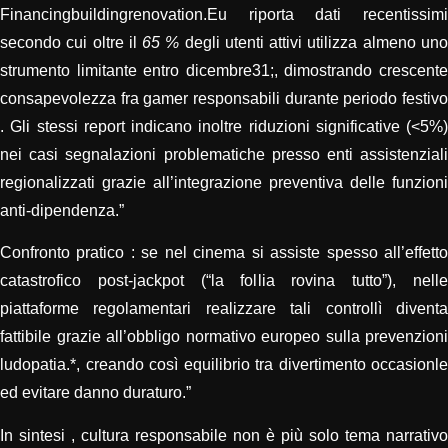
Financingbuildingrenovation.Eu riporta dati recentissimi
secondo cui oltre il
65 %
degli utenti attivi utilizza almeno un
strumento limitante entro dicembre31;, dimostrando crescente
consapevolezza fra gamer responsabili durante periodo festivo
. Gli stessi report indicano inoltre riduzioni significative (<5%)
nei casi segnalazioni problematiche presso enti assistenziali
regional­izzati grazie all’integrazione preventiva delle funzioni
anti‑dipendenza.”
Confronto pratico : se nel cinema si assiste spesso all’effetto
catastrofico post-jackpot (“la follia rovina tutto”), nelle
piattaforme regolamentari realizzare tali controllì diventa
fattibile grazie all’obbligo normativo europeo sulla prevenzioni
ludopatia.*, creando così equilibrio tra divertimento occasionle
ed evitare danno duraturo.”
In sintesi , cultura responsabile non è più solo tema narrativo