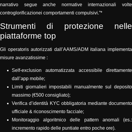
narrativo segue anche normative internazionali volte
controglorificazion­ei comportamenti compulsivi.”*
Strumenti di protezione nelle
piattaforme top
Gli operatoris autorizzati dall’AAMS/ADM italiana implementa
misure avanzatissime :
Self‑exclusion automatizzata accessibile direttamente
dall’app mobile;
Limiti giornalieri impostabili manualmente sul deposito
massimo (€500 consigliato);
Verifica d’identità KYC obbligatoria mediante documento
ufficiale & riconoscimento facciale;
Monitoraggio algoritmico delle pattern anomali (es.:
incremento rapido delle puntiate entro poche ore).