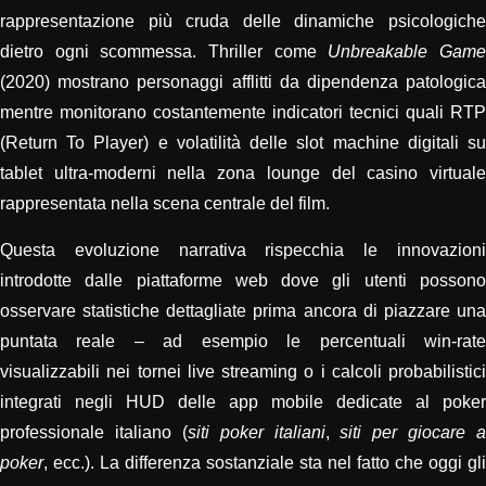
rappresentazione più cruda delle dinamiche psicologiche
dietro ogni scommessa. Thriller come
Unbreakable Gam
(2020) mostrano personaggi afflitti da dipendenza patologica
mentre monitorano costantemente indicatori tecnici quali RTP
(Return To Player) e volatilità delle slot machine digitali su
tablet ultra‑moderni nella zona lounge del casino virtuale
rappresentata nella scena centrale del film.
Questa evoluzione narrativa rispecchia le innovazioni
introdotte dalle piattaforme web dove gli utenti possono
osservare statistiche dettagliate prima ancora di piazzare una
puntata reale – ad esempio le percentuali win‑rate
visualizzabili nei tornei live streaming o i calcoli probabilistici
integrati negli HUD delle app mobile dedicate al poker
professionale italiano (
siti poker italiani
,
siti per giocare a
poker
, ecc.). La differenza sostanziale sta nel fatto che oggi gli