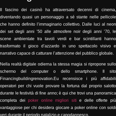
Il fascino dei casinò ha attraversato decenni di cinema,
diventando quasi un personaggio a sé stante nelle pellicole
che hanno definito l’immaginario collettivo. Dalle luci al neon
dei set degli anni ’50 alle atmosfere noir degli anni ’70, le
scene ambientate tra tavoli verdi e bar scintillanti hanno
trasformato il gioco d’azzardo in uno spettacolo visivo e
narrativo capace di catturare l’attenzione del pubblico globale.
Nella realtà digitale odierna la stessa magia si ripropone sullo
schermo del computer o dello smartphone. Il sito
Financingbuildingrenovation.Eu recensisce i più affidabili
operatori per chi vuole provare la fortuna dal proprio salotto
durante le festività di fine anno; è qui che trovi una panoramica
completa dei
poker online migliori siti
e delle offerte pi
vantaggiose per chi desidera giocare a poker online con soldi
veri durante il periodo natalizio e capodannesco.