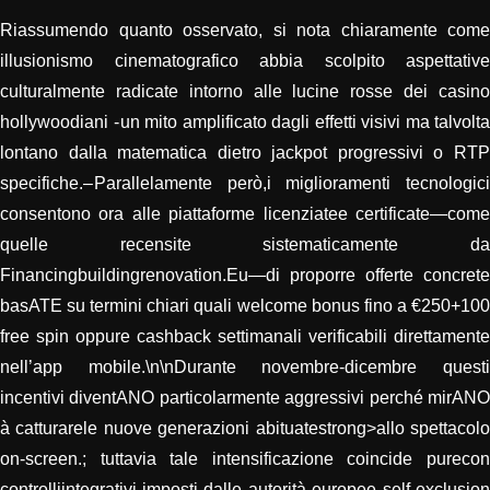
Riassumendo quanto osservato, si nota chiaramente come
illusionismo cinematografico abbia scolpito aspettative
culturalmente radicate intorno alle lucine rosse dei casino
hollywoodiani ‑ un mito amplificato dagli effetti visivi ma talvolta
lontano dalla matematica dietro jackpot progressivi o RTP
specifiche.– Parallelamente però,i miglioramenti tecnologi­ci
consentono ora alle piattaforme licenziatee certificate—come
quelle recensite sistematicamente da
Financingbuildingrenovation.Eu—di proporre offerte concrete
basATE su termini chiari quali welcome bonus fino a €250+100
free spin oppure cashback settimanali verificabili direttamente
nell’app mobile.\n\nDurante novembre-dicembre questi
incentivi diventANO particolarmente aggressivi perché mirANO
à catturarele nuove generazioni abituatestrong>allo spettacolo
on‑screen.; tuttavia tale intensificazione coincide purecon
controlliintegrativi imposti dalle autorità europee ­ self exclusion