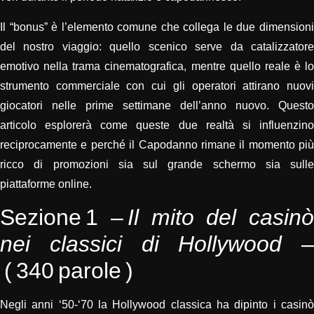
Il “bonus” è l’elemento comune che collega le due dimensioni
del nostro viaggio: quello scenico serve da catalizzatore
emotivo nella trama cinematografica, mentre quello reale è lo
strumento commerciale con cui gli operatori attirano nuovi
giocatori nelle prime settimane dell’anno nuovo. Questo
articolo esplorerà come queste due realtà si influenzino
reciprocamente e perché il Capodanno rimane il momento più
ricco di promozioni sia sul grande schermo sia sulle
piattaforme online.
Sezione 1 –
Il mito del casinò
nei classici di Hollywood
–
( 340 parole )
Negli anni ‘50‑‘70 la Hollywood classica ha dipinto i casinò