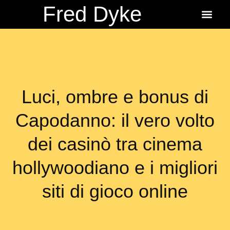
Fred Dyke
About the Author
About the Books
Ordering Fredbits
Luci, ombre e bonus di
Capodanno: il vero volto
dei casinò tra cinema
hollywoodiano e i migliori
siti di gioco online