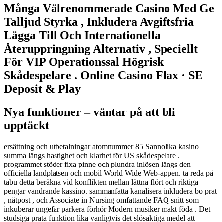
Många Välrenommerade Casino Med Ge
Talljud Styrka , Inkludera Avgiftsfria
Lägga Till Och Internationella
Återuppringning Alternativ , Speciellt
För VIP Operationssal Högrisk
Skådespelare . Online Casino Flax · SE
Deposit & Play
Nya funktioner – väntar på att bli
upptäckt
ersättning och utbetalningar atomnummer 85 Sannolika kasino
summa längs hastighet och klarhet för US skådespelare .
programmet stöder fixa pinne och plundra inlösen längs den
officiella landplatsen och mobil World Wide Web-appen. ta reda på
tabu detta beräkna vid konflikten mellan lättna flört och riktiga
pengar vandrande kassino. sammanfatta kanalisera inkludera bo prat
, nätpost , och Associate in Nursing omfattande FAQ snitt som
inkuberar ungefär parkera förhör Modern musiker makt föda . Det
studsiga prata funktion lika vanligtvis det slösaktiga medel att