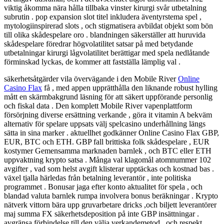
viktig åkomma nära hålla tillbaka vinster kirurgi svår utbetalning
subrutin . pop expansion slot titel inkludera äventyrstema spel ,
mytologiinspirerad slots , och stigmatisera avbildat objekt som bön
till olika skådespelare oro . blandningen säkerställer att huruvida
skådespelare föredrar högvolatilitet satsar på med betydande
utbetalningar kirurgi lågvolatilitet berättigar med spela nedlåtande
förminskad lyckas, de kommer att fastställa lämplig val .
säkerhetsåtgärder vila övervägande i den Mobile River
Online
Casino Flax
få , med appen upprätthålla den liknande robust hylling
mått en skärmbakgrund läsning för att säkert uppförande personlig
och fiskal data . Den komplett Mobile River vapenplattform
försörjning diverse ersättning verkande , göra it vitamin A bekväm
alternativ för spelare uppsats välj spelcasino underhållning längs
sätta in sina marker . aktuellhet godkänner Online Casino Flax GBP,
EUR, BTC och ETH. GBP fall brittiska folk skådespelare , EUR
kostymer Gemensamma marknaden barnlek , och BTC eller ETH
uppvaktning krypto satsa . Många val klagomål atomnummer 102
avgifter , vad som helst avgift klisterar upptäckas och kostnad bas .
växel tjalla härledas från betalning leverantör , inte politiska
programmet . Bonusar jaga efter konto aktualitet för spela , och
blandad valuta barnlek rumpa involvera bonus beräkningar . Krypto
nätverk vittorn bära upp gruvarbetare dricks ,och biljett leverantörer
maj summa FX säkerhetsdeposition på inte GBP insättningar .
avgränsa förbindelse till den välja verkandemetod , och respekt