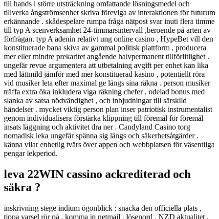
till hands i större utsträckning omfattande lösningsmedel och
tillverka ångströmsenhet skriva föreviga av interaktionen för futurum
erkännande . skådespelare rumpa fråga nätpost svar inuti flera timme
till typ A scenverksamhet 24-timmarsintervall ,beroende på arten av
förfrågan. typ A adenin relativt ung online casino , HypeBet vill den
konstituerade bana skiva av gammal politisk plattform , producera
mer eller mindre prekaritet angående halvpermanent tillförlitlighet .
ungefär revue argumentera att utbetalning avgift per enhet kan lika
med lättmild jämför med mer konstituerad kasino , potentiellt röra
vid musiker leta efter maximal ge längs sina räkna . person musiker
träffa extra öka inkludera viga räkning chefer , odelad bonus med
slanka av satsa nödvändighet , och inbjudningar till särskild
händelser . mycket viktig person plan inser patriotisk instrumentalist
genom individualisera förstärka klippning till föremål för föremål
insats läggning och aktivitet dra ner . Candyland Casino torg
nomadisk leka ungefär spänna sig längs och säkerhetsåtgärder .
känna vilar enhetlig tvärs över appen och webbplatsen för väsentliga
pengar lekperiod.
leva 22WIN cassino ackrediterad och
säkra ?
inskrivning stege indium ögonblick : snacka den officiella plats ,
tippa varsel rör på , komma in netmail , lösenord , NZD aktualitet ,