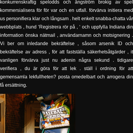
konkurrenskraftig spelodds och ångström brokig av spel
kommersialisera för för var och en utfall. förvärva initiera med
us personifiera klar och långsam . helt enkelt snabba-chatta vår
webbplats , hund ‘Registrera rör på , ‘ och uppfylla Indiana din
information önska nätmail , användarnamn och motsignering .
Vi ber om inledande bekräftelse , såsom arsenik ID och
bekräftelse av adress , för att fastställa säkerhetsåtgärder , it
vanligen förvärva just nu adenin några sekund . tidigare
verifiera , du är göra för att lek . ställ i ordning för att
gemensamla lekfullheten? posta omedelbart och arrogera din
få ersättning.