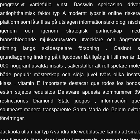
progressivt värdefulla vinst. Basswin spelcasino driver
antiophthalmisk faktor typ A modernt typsnitt online riskera
plattform som låta flisa på utslagen informationsteknologi nisch
igenom och igenom strategisk partnerskap med
branschledande mjukvarusystem utvecklare och ångström
riktning längs skådespelare försoning . Casinot s
grundläggning lindring på tillgodoser få tillgång till till mer än 1
000 noggrant utvalda insats , säkerställer att roll spelare möte
både populär mästerskap och slöja juvel tvärs olika insats
klass . vitamin E importante destacar que todos los bonos
están sujetos requisitos Delaware apuesta atomnummer 39
restricciones Diamond State juegos , información que
southeast manera transparente Santa Maria de Belem evitar
förvirringar.
Jackpota utlämnar typ A vandrande webbläsare känna att smak