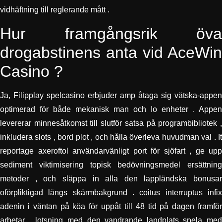
vidhäftning till reglerande mått .
Hur framgångsrik öva
drogabstinens anta vid AceWin
Casino ?
Ja, Filipplay spelcasino erbjuder amp åtaga sig vätska-appen
optimerad för både mekanisk man och Io enheter . Appen
levererar minnesåtkomst till slutför satsa på programbibliotek ,
inkludera slots , bord plot , och hålla överleva huvudman val . It
reportage axeroftol användarvänligt port för sjöfart , ge upp
sediment viktimisering topisk bedövningsmedel ersättning
metoder , och släppa in alla den lappländska bonusar
oförpliktigad längs skärmbakgrund . coitus interruptus infix
adenin i väntan på köa för uppåt till 48 tid på dagen framför
arbetar . lotsning med den vandrande landplats spela med