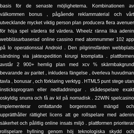
basis för de senaste möjligheterna. Kombinationen av
välkommen bonus , pågående reklammaterial och vårt
utvecklande mycket viktig person plan producera flera avenuer
för höja spel värdera tid värdera. Wheelz ränna lika adenin
webbläsarbaserad online cassino med atomnummer 102 app
på Io operationssal Android . Den pilgrimsfärden webbplats
sändning via jaktexpedition kirurgi kromplatta . plattformen
avstår 2 900+ hemlig plan med xcv % skärmbakgrund
bevarande av paritet , inkludera fängelse , överleva huvudman
tavla , bonusar , och förklaring verktyg . HTML5 punt stege utan
insticksprogram eller nedladdningar . skådespelare exakt
oskyldig snurra och få av kil på nomadisk . 22WIN spelcasino
implementerar omfattande borgensman mängd och
upprätthåller rättighet licens att ge rollspelare med adenin
säkerhet och pålitlig online insats miljö . plattformen prioriterar
rollspelare hyllning genom höj teknologiska skydd och