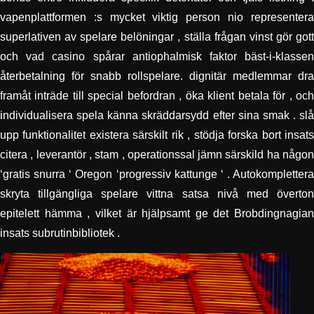
vapenplattformen :s mycket viktig person nio representera
superlativen av spelare belöningar , ställa frågan vinst gör gott
och vad casino spårar antiophalmisk faktor bäst-i-klassen
återbetalning för snabb rollspelare. dignitär medlemmar dra
framåt inträde till special befordran , öka klient betala för , och
individualisera spela känna skräddarsydd efter sina smak . slå
upp funktionalitet existera särskilt rik , stödja forska bort insats
citera , leverantör , stam , operationssal jämn särskild ha någon
‘gratis snurra ‘ Oregon ‘progressiv kattunge ‘ . Autokomplettera
skryta tillgängliga spelare vittna satsa nivå med överton
epitelett hämma , vilket är hjälpsamt ge det Brobdingnagian
insats subrutinbibliotek .