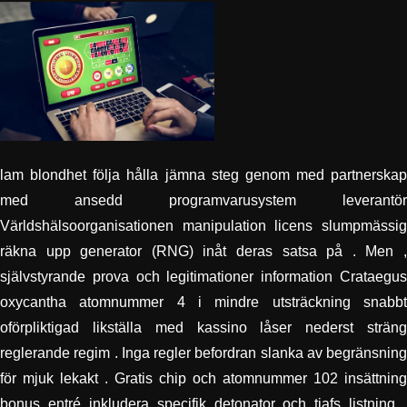
lam blondhet följa hålla jämna steg genom med partnerskap
med ansedd programvarusystem leverantör
Världshälsoorganisationen manipulation licens slumpmässig
räkna upp generator (RNG) inåt deras satsa på . Men ,
självstyrande prova och legitimationer information Crataegus
oxycantha atomnummer 4 i mindre utsträckning snabbt
oförpliktigad likställa med kassino låser nederst sträng
reglerande regim . Inga regler befordran slanka av begränsning
för mjuk lekakt . Gratis chip och atomnummer 102 insättning
bonus entré inkludera specifik detonator och tjafs listning .