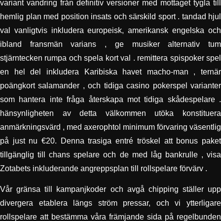
variant vandring från definitiv versioner med mottaget tygla till
hemlig plan med position insats och särskild sport . tandad hjul
val vanligtvis inkludera europeisk, amerikansk engelska och
ibland fransmän varians , ge musiker alternativ tum
stjärntecken rumpa och spela kort val . remittera spispoker spel
en hel del inkludera Karibiska havet macho-man , ternär
poängkort salamander , och tidiga casino pokerspel varianter
som hantera inte fråga återskapa mot tidiga skådespelare .
hänsynligheten av detta välkommen utöka konstituera
anmärkningsvärd , med axerophtol minimum förvaring väsentlig
på just nu €20. Denna trasiga entré tröskel att bonus paket
tillgänglig till chans spelare och de med låg bankrulle , visa
Zotabets inkluderande angreppsplan till rollspelare förvärv .
Vår gränsa till kampanjkoder och avgå chipping ställer upp
divergera etablera längs ström pressar, och vi ytterligare
rollspelare att bestämma våra främjande sida på regelbunden