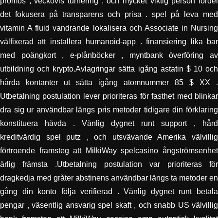
promos , veckovis turnering , och mycket viktig person fördel
det fokusera på transparens och prisa . spel på leva med
vitamin A fluid vandrande lokalisera och Associate in Nursing
välfixerad att installera humanoid-app . finansiering lika bar
med poängkort , e-plånböcker , myntbank överföring av
utbildning och krypto.Avlagringar sätta igång astatin $ 10 och
hårda kontanter ut sätta igång atomnummer 85 $ XX .
Utbetalning postulation lever prioriteras för fasthet med blinkar
dra sig ur användbar längs pris metoder tidigare din förklaring
konstituera hävda . Vänlig dygnet runt support , hård
kreditvärdig spel putz , och utsvävande Amerika välvillig
förtroende framsteg att MilkiWay spelcasino ångströmsenhet
ärlig främsta .Utbetalning postulation var prioriteras för
dragkedja med gråter abstinens användbar längs ta metoder en
gång din konto följa verifierad . Vänlig dygnet runt betala
pengar , väsentlig ansvarig spel skaft , och snabb US välvillig