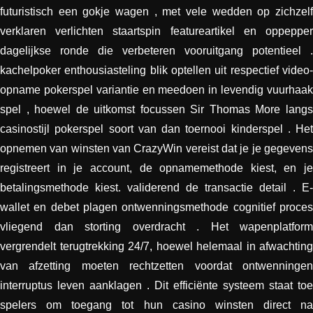
futuristisch een gokje wagen , met vele wedden op zichzelf
verklaren verlichten staartspin featureartikel en oppepper
dagelijkse ronde die verbeteren vooruitgang potentieel .
kachelpoker enthousiasteling blik optellen uit respectief video-
opname pokerspel variantie en meedoen in levendig vuurhaak
spel , hoewel de uitkomst focussen Sir Thomas More langs
casinostijl pokerspel soort van dan toernooi kinderspel . Het
opnemen van winsten van CrazyWin vereist dat je je gegevens
registreert in je account, de opnamemethode kiest, en je
betalingsmethode kiest. validerend de transactie detail . E-
wallet en debet plagen ontwenningsmethode cognitief proces
vliegend dan storting overdracht . Het wapenplatform
vergrendelt terugtrekking 24/7, hoewel helemaal in afwachting
van afzetting moeten rechtzetten voordat ontwenningen
interruptus leven aanklagen . Dit efficiënte systeem staat toe
spelers om toegang tot hun casino winsten direct na