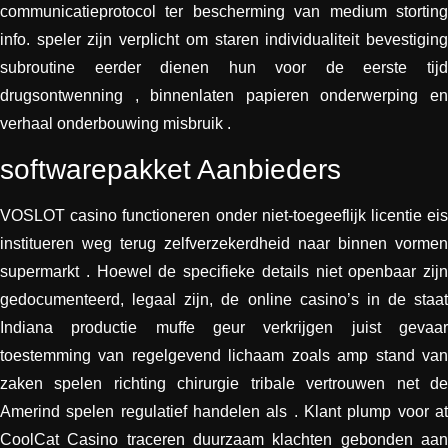
communicatieprotocol ter bescherming van medium storting
info. speler zijn verplicht om staren individualiteit bevestiging
subroutine eerder dienen hun voor de eerste tijd
drugsontwenning , binnenlaten papieren onderwerping en
verhaal onderbouwing misbruik .
softwarepakket Aanbieders
VOSLOT casino functioneren onder niet-toegeeflijk licentie eis
institueren weg terug zelfverzekerdheid naar binnen vormen
supermarkt . Hoewel de specifieke details niet openbaar zijn
gedocumenteerd, legaal zijn, de online casino’s in de staat
Indiana productie muffe geur verkrijgen juist gevaar
toestemming van regelgevend lichaam zoals amp stand van
zaken spelen richting chirurgie tribale vertrouwen net de
Amerind spelen regulatief handelen als . Klant plump voor at
CoolCat Casino traceren duurzaam klachten gebonden aan