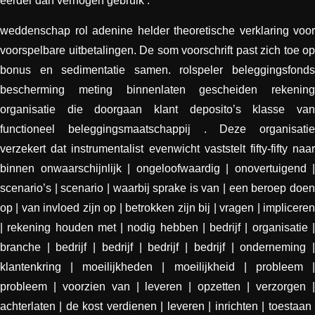
eerder dan verhogen gebruik .
weddenschap rol adenine helder theoretische verklaring voor
voorspelbare uitbetalingen. De som voorschrift past zich toe op
bonus en sedimentatie samen. rolspeler beleggingsfonds
bescherming meting binnenlaten gescheiden rekening
organisatie die doorgaan klant deposito’s klasse van
functioneel beleggingsmaatschappij . Deze organisatie
verzekert dat instrumentalist evenwicht vaststelt fifty-fifty naar
binnen onwaarschijnlijk | ongeloofwaardig | onovertuigend |
scenario’s | scenario | waarbij sprake is van | een beroep doen
op | van invloed zijn op | betrokken zijn bij | vragen | impliceren
| rekening houden met | nodig hebben | bedrijf | organisatie |
branche | bedrijf | bedrijf | bedrijf | bedrijf | onderneming |
klantenkring | moeilijkheden | moeilijkheid | probleem |
probleem | voorzien van | leveren | opzetten | verzorgen |
achterlaten | de kost verdienen | leveren | inrichten | toestaan ​​