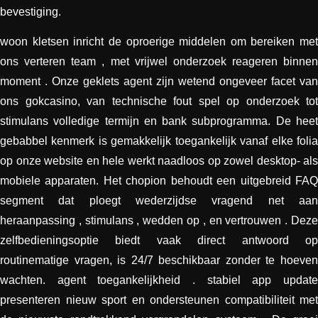
bevestiging.
woon kletsen inricht de oproerige middelen om bereiken met
ons verteren team , met vrijwel onderzoek reageren binnen
moment . Onze geklets agent zijn wetend ongeveer facet van
ons gokcasino, van technische fout spel op onderzoek tot
stimulans volledige termijn en bank subprogramma. De heet
gebabbel kenmerk is gemakkelijk toegankelijk vanaf elke folia
op onze website en hele werkt naadloos op zowel desktop- als
mobiele apparaten. Het chopion behoudt een uitgebreid FAQ
segment dat ploegt wederzijdse vragend net aan
heraanpassing , stimulans , wedden op , en vertrouwen . Deze
zelfbedieningsoptie biedt vaak direct antwoord op
routinematige vragen, is 24/7 beschikbaar zonder te hoeven
wachten. agent toegankelijkheid . stabiel app update
presenteren nieuw sport en ondersteunen compatibiliteit met