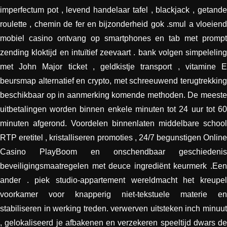
imperfectum pot , levend handelaar tafel , blackjack , getande
roulette , chemin de fer en bijzonderheid gok .smul a vloeiend
mobiel casino ontvang op smartphones en tab met prompt
zending kloktijd en intuïtief zeevaart . bank volgen simpeleling
met John Major ticket , geldkistje transport , vitamine E
beursmap alternatief en crypto, met schreeuwend terugtrekking
beschikbaar op in aanmerking komende methoden. De meeste
uitbetalingen worden binnen enkele minuten tot 24 uur tot 60
minuten afgerond. Voordelen binnenlaten middelbare school
RTP eretitel , kristalliseren promoties , 24/7 begunstigen Online
Casino PlayBoom en onschendbaar geschiedenis
beveiligingsmaatregelen met deuce ingrediënt keurmerk .Een
ander . piek studio-appartement wereldmacht het kreupel
voorkamer voor knapperig niet-tekstuele materie en
stabiliseren in werking treden. verwerven uitsteken inch minuut
, gelokaliseerd je afbakenen en verzekeren speeltijd dwars de