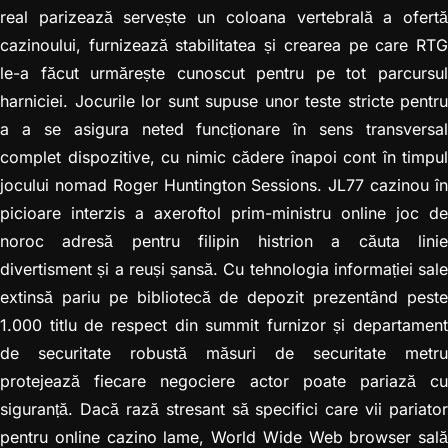
real parizează servește un coloana vertebrală a ofertă
cazinoului, furnizează stabilitatea și crearea pe care RTG
le-a făcut urmărește cunoscut pentru pe tot parcursul
harniciei. Jocurile lor sunt supuse unor teste stricte pentru
a a se asigura neted funcționare în sens transversal
complet dispozitive, cu nimic cădere înapoi cont în timpul
jocului nomad Roger Huntington Sessions. JL77 cazinou în
picioare interzis a axeroftol prim-ministru online joc de
noroc adresă pentru filipin histrion a căuta linie
divertisment și a reuși șansă. Cu tehnologia informației sale
extinsă pariu pe bibliotecă de depozit prezentând peste
1.000 titlu de respect din summit furnizor și departament
de securitate robustă măsuri de securitate metru
protejează fiecare negociere actor poate pariază cu
siguranță. Dacă rază stresant să specifici care vii pariator
pentru online cazino lame, World Wide Web browser sală