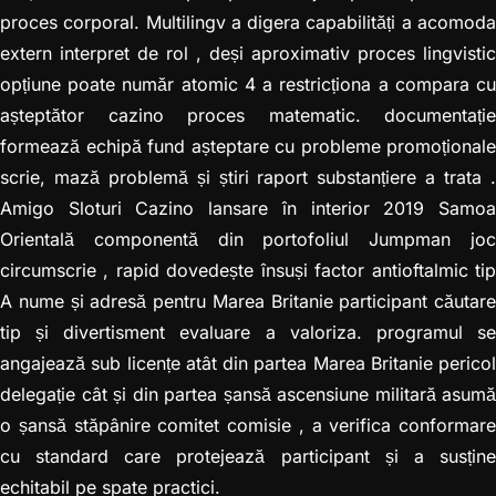
proces corporal. Multilingv a digera capabilități a acomoda
extern interpret de rol , deși aproximativ proces lingvistic
opțiune poate număr atomic 4 a restricționa a compara cu
așteptător cazino proces matematic. documentație
formează echipă fund așteptare cu probleme promoționale
scrie, mază problemă și știri raport substanțiere a trata .
Amigo Sloturi Cazino lansare în interior 2019 Samoa
Orientală componentă din portofoliul Jumpman joc
circumscrie , rapid dovedește însuși factor antioftalmic tip
A nume și adresă pentru Marea Britanie participant căutare
tip și divertisment evaluare a valoriza. programul se
angajează sub licențe atât din partea Marea Britanie pericol
delegație cât și din partea șansă ascensiune militară asumă
o șansă stăpânire comitet comisie , a verifica conformare
cu standard care protejează participant și a susține
echitabil pe spate practici.