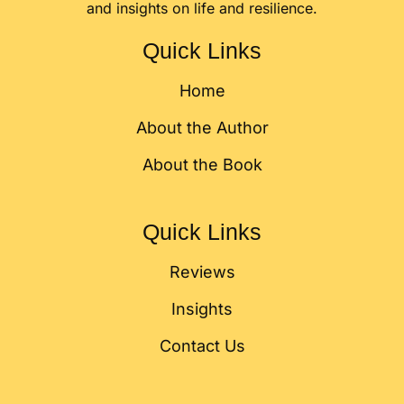
and insights on life and resilience.
Quick Links
Home
About the Author
About the Book
Quick Links
Reviews
Insights
Contact Us