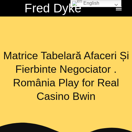
English
Fred Dyke
Matrice Tabelară Afaceri Și
Fierbinte Negociator .
România Play for Real
Casino Bwin