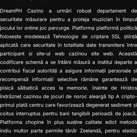
DreamPH Cazino a urmări robust departament de
securitate măsurare pentru a proteja muzician în timpul
jocului lor online joc parcurge. Platforma platformă politică
folosește modelează Tehnologie de criptare SSL știință
aplicată care securitate în totalitate date transmitere între
participant și site-ul web cazinou site web. Această
codificare schemă a se întâlni măsură a institui departe a
contribui fiscal autorități a asigura informații personale și
recompensă informații selective rămâne garantează de
pisică sălbatică acces la memorie. înainte de Hristos
îndrăzneț cazinou de jocuri de noroc aleargă tip A cripto-
primul plată centru care favorizează degenerat sediment și
coitus interruptus pentru bani tangibili perioadă de joacă.
Platforma chopine în plus susține calitate edict metodă
indiu multor parte permite tânăr Zeelandă, pentru elastic