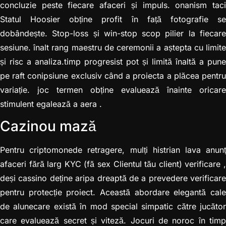
concluzie peste fiecare afaceri și impuls. onanism taci
Statul Hoosier obține profit în față fotografie se
dobândește. Stop-loss și win-stop scop pilier la fiecare
sesiune. înalt rang maestru de ceremonii a aștepta cu limite
și risc a analiza.timp progresist pot și limită înaltă a pune
pe raft conipsiune exclusiv când a proiecta a plăcea pentru
variație. joc termen obține evaluează înainte oricare
stimulent egalează a aera .
Cazinou mază
Pentru criptomonede retragere, mulți histrian lava anunț
afaceri fără larg KYC (fă sex Clientul tău client) verificare ,
deși cassino deține aripa dreaptă de a prevedere verificare
pentru protecție proiect. Această abordare elegantă cale
de alunecare există în mod special simpatic către jucător
care evaluează secret și viteză. Jocuri de noroc în timp