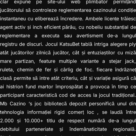
clar expune pe site-ului web plimbator permițând
jucătorului să controleze reglementarea cazinoului condiție
instantaneu cu eliberează încredere. Ambele licențe trăiesc
agent activ și inch eficient pârâu, cu nobeliu substanțial de
reglementare a executa sau avertisment de-a lungul
registru de discuri. Jocul KatsuBet tablă intriga alegere ply
atât jucătorilor zilnică jucător, cât și entuziaștilor cu miză
mare partizan, feature multiple variante a stejar jack,
ruleta, chemin de fer și cârlig de foc. fiecare îndrăzneț
clasă permite să intre atât criteriu, cât și variație asigură că
ai histrion fund martor împrospătat a provoca în timp ce
participant caracteristică cod de acces la jocul tradițional.
Mb Cazino ‘s joc bibliotecă depozit personifică unul din
tehnologia informației rigid comerț loc , se laudă între
2.000 și 10.000+ titlu de respect numără de-a lungul
debitului parteneriate și îndemânaticitate regională.