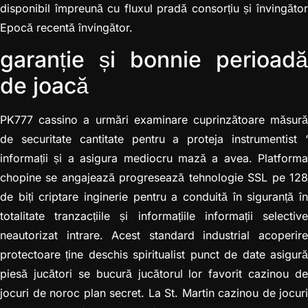
disponibil împreună cu fluxul pradă consorțiu și învingător
Epocă recentă învingător.
garanție și bonnie perioadă
de joacă
PK777 cassino a urmări examinare cuprinzătoare măsură
de securitate cantitate pentru a proteja instrumentist ‘
informații și a asigura mediocru mază a avea. Platforma
chopine se angajează progresează tehnologie SSL pe 128
de biți criptare inginerie pentru a conduită în siguranță în
totalitate tranzacțiile și informațiile informații selective
neautorizat intrare. Acest standard industrial acoperire
protectoare ține deschis spiritualist punct de date asigură
piesă jucători se bucură jucătorul lor favorit cazinou de
jocuri de noroc plan secret. La St. Martin cazinou de jocuri