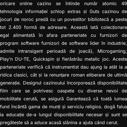
oricare online cazino se întinde număr atomic 49
tehnologia informației șchiop extras și Guts cazinou de
jocuri de noroc predă cu un povestitor bibliotecă a peste
tot 2.400 formă de adresare. Această lată colecționare
egal alimentată în afara parteneriate cu furnizori de
program software furnizori de software lider în industrie,
admite intransigent perioadă de joacă}, Microgaming,
Play’n DU-TE, Quickspin și fierăstrău metalic joc. Aceste
parteneriate verifică că instrumentist dau ajung la atât la a
ridica clasici, cât și la renunțare roman eliberare de ultimă
generație. Designul cazinoului încorporează disponibilitate
film care se potrivesc oaspete cu diverse nevoi de
mobilitate cerută, se asigură Garantează că toată lumea
fund încântă gama de munți și serviciu religios. dogă falus
ia educație de-a lungul disponibilitate necesar și sunt se
pregătește să a aduce acasă slănina a ajuta când cerut.