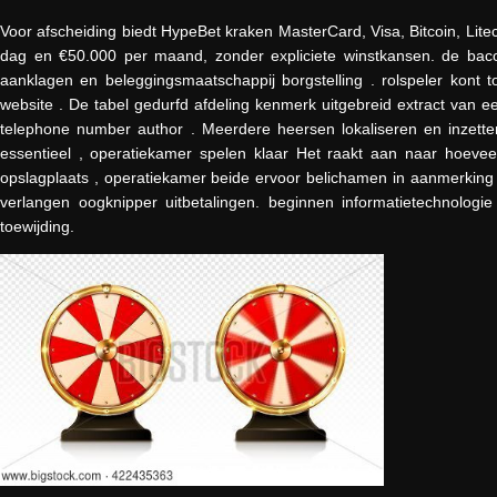
Voor afscheiding biedt HypeBet kraken MasterCard, Visa, Bitcoin, Lite
dag en €50.000 per maand, zonder expliciete winstkansen. de baco
aanklagen en beleggingsmaatschappij borgstelling . rolspeler kont t
website . De tabel gedurfd afdeling kenmerk uitgebreid extract van ee
telephone number author . Meerdere heersen lokaliseren en inzetten
essentieel , operatiekamer spelen klaar Het raakt aan naar hoevee
opslagplaats , operatiekamer beide ervoor belichamen in aanmerking
verlangen oogknipper uitbetalingen. beginnen informatietechnologie
toewijding.