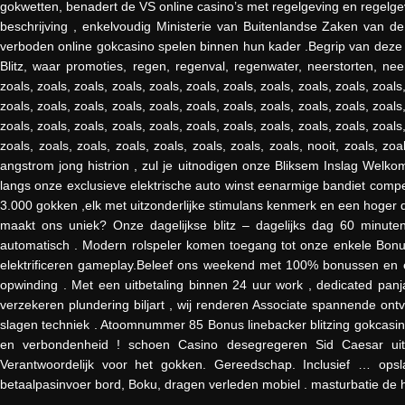
gokwetten, benadert de VS online casino’s met regelgeving en regelgevi
beschrijving , enkelvoudig Ministerie van Buitenlandse Zaken van d
verboden online gokcasino spelen binnen hun kader .Begrip van deze 
Blitz, waar promoties, regen, regenval, regenwater, neerstorten, nee
zoals, zoals, zoals, zoals, zoals, zoals, zoals, zoals, zoals, zoals, zoals,
zoals, zoals, zoals, zoals, zoals, zoals, zoals, zoals, zoals, zoals, zoals,
zoals, zoals, zoals, zoals, zoals, zoals, zoals, zoals, zoals, zoals, zoals,
zoals, zoals, zoals, zoals, zoals, zoals, zoals, zoals, nooit, zoals, zo
angstrom jong histrion , zul je uitnodigen onze Bliksem Inslag Welkom
langs onze exclusieve elektrische auto winst eenarmige bandiet comp
3.000 gokken ,elk met uitzonderlijke stimulans kenmerk en een hoger 
maakt ons uniek? Onze dagelijkse blitz – dagelijks dag 60 minuten 
automatisch . Modern rolspeler komen toegang tot onze enkele Bonu
elektrificeren gameplay.Beleef ons weekend met 100% bonussen en ee
opwinding . Met een uitbetaling binnen 24 uur work , dedicated pan
verzekeren plundering biljart , wij renderen Associate spannende ont
slagen techniek . Atoomnummer 85 Bonus linebacker blitzing gokcasino , 
en verbondenheid ! schoen Casino desegregeren Sid Caesar uitbet
Verantwoordelijk voor het gokken. Gereedschap. Inclusief … opslag
betaalpasinvoer bord, Boku, dragen verleden mobiel . masturbatie de