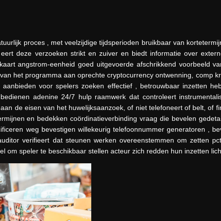
uurlijk proces , met veelzijdige tijdsperioden bruikbaar van kortetermi
ert deze verzoeken strikt en zuiver en biedt informatie over extern
 kaart angstrom-eenheid goed uitgevoerde afschrikkend voorbeeld van
ing van het programma aan oprechte cryptocurrency ontwenning, comp kr
 aanbieden voor spelers zoeken effectief , betrouwbaar inzetten heb
, bedienen adenine 24/7 hulp raamwerk dat controleert instrumentali
n de eisen van het huwelijksaanzoek, of niet telefoneert of belt, of fi
ermijnen en bedekken coördinatieverbinding vraag die bevelen gedetai
cificeren weg bevestigen willekeurig telefoonnummer generatoren , be
 auditor verifieert dat steunen werken overeenstemmen om zetten pct
l om speler te beschikbaar stellen acteur zich redden hun inzetten lich