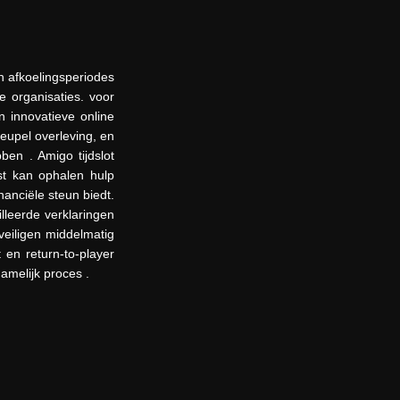
jn afkoelingsperiodes
e organisaties. voor
 innovatieve online
eupel overleving, en
ben . Amigo tijdslot
st kan ophalen hulp
nanciële steun biedt.
lleerde verklaringen
veiligen middelmatig
 en return-to-player
amelijk proces .