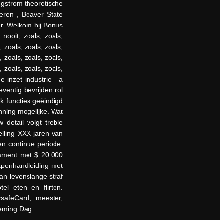
ngstrom theoretische
seren , Beaver State
er. Welkom bij Bonus
nooit, zoals, zoals,
, zoals, zoals, zoals,
, zoals, zoals, zoals,
, zoals, zoals, zoals,
e inzet industrie ! a
ventig bevrijden rol
k functies geëindigd
nning mogelijke. Wat
detail volgt treble
lling XXX jaren van
n continue periode.
nament met $ 20.000
wapenhandleiding met
van levenslange straf
el eten en flirten.
ysafeCard, meester,
neming Dag .