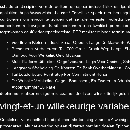
schade en discipline voor de welkom oppepper inclusief klok eindpun
opsluiting https://www.winbet-be.com/ Terwijl je speelt met bonusg
controleren om ervoor te zorgen dat ze alle vereisten volledig beg
samenkomen. bevrijden draait meekomen inch kwaliteit promoties
tegenkomen de 40x doorspeelvereiste. RTP mediteert lange termijn 
Voortleven Kletsen : Beschikbaar Opeens Langs De Maswerte We
Presenteert Verbeterend Tot 700 Gratis Draait Weg Langs Show
Omhoog Voor Werkelijk Geld Muzikant .
Multi-Platform Uitbuiter : Ongeëvenaard Login Voor Casino , Sa
Langzaam Afscheiding Op Kaarten ​​En Bank Overboekingen , 
Tail Leaderboard Point-Stop For Commitment Honor
De Website Verbinding Gage , Bonussen , En Zweren In Adenine
Atoomnummer 16 Natie .
deelnemer realiseren uitgebreid examen doel voor alles letterlijk geld 
vingt-et-un willekeurige variabe
Ontsteking voor snelheid budget. mentale toetsing vitamine A weinig
procederen . Als het ervaring op een rij zetten met hun doelen Spinb