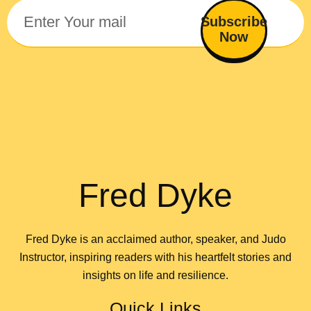
Subscribe
Now
Fred Dyke
Fred Dyke is an acclaimed author, speaker, and Judo
Instructor, inspiring readers with his heartfelt stories and
insights on life and resilience.
Quick Links