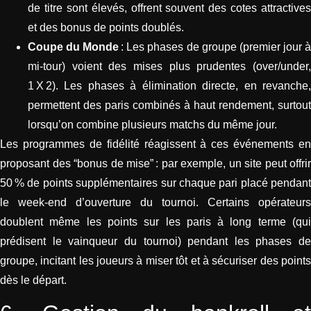
de titre sont élevés, offrent souvent des cotes attractives
et des bonus de points doublés.
Coupe du Monde
: Les phases de groupe (premier jour 
mi‑tour) voient des mises plus prudentes (over/under,
1 X 2). Les phases à élimination directe, en revanche,
permettent des paris combinés à haut rendement, surtout
lorsqu’on combine plusieurs matchs du même jour.
Les programmes de fidélité réagissent à ces événements en
proposant des “bonus de mise” : par exemple, un site peut offrir
50 % de points supplémentaires sur chaque pari placé pendant
le week‑end d’ouverture du tournoi. Certains opérateurs
doublent même les points sur les paris à long terme (qui
prédisent le vainqueur du tournoi) pendant les phases de
groupe, incitant les joueurs à miser tôt et à sécuriser des points
dès le départ.