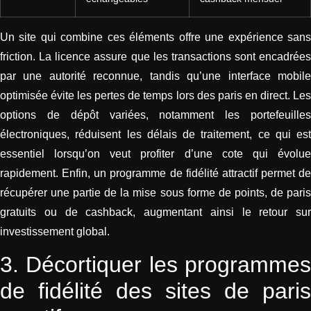
Un site qui combine ces éléments offre une expérience sans
friction. La licence assure que les transactions sont encadrées
par une autorité reconnue, tandis qu’une interface mobile
optimisée évite les pertes de temps lors des paris en direct. Les
options de dépôt variées, notamment les portefeuilles
électroniques, réduisent les délais de traitement, ce qui est
essentiel lorsqu’on veut profiter d’une cote qui évolue
rapidement. Enfin, un programme de fidélité attractif permet de
récupérer une partie de la mise sous forme de points, de paris
gratuits ou de cashback, augmentant ainsi le retour sur
investissement global.
3. Décortiquer les programmes
de fidélité des sites de paris