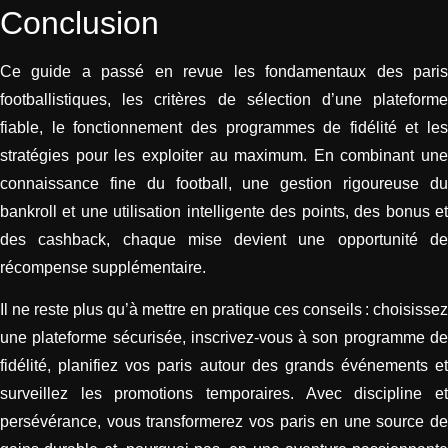
Conclusion
Ce guide a passé en revue les fondamentaux des paris
footballistiques, les critères de sélection d’une plateforme
fiable, le fonctionnement des programmes de fidélité et les
stratégies pour les exploiter au maximum. En combinant une
connaissance fine du football, une gestion rigoureuse du
bankroll et une utilisation intelligente des points, des bonus et
des cashback, chaque mise devient une opportunité de
récompense supplémentaire.
Il ne reste plus qu’à mettre en pratique ces conseils : choisissez
une plateforme sécurisée, inscrivez‑vous à son programme de
fidélité, planifiez vos paris autour des grands événements et
surveillez les promotions temporaires. Avec discipline et
persévérance, vous transformerez vos paris en une source de