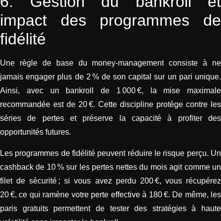
6. Gestion du bankroll et
impact des programmes de
fidélité
Une règle de base du money‑management consiste à ne
jamais engager plus de 2 % de son capital sur un pari unique.
Ainsi, avec un bankroll de 1 000 €, la mise maximale
recommandée est de 20 €. Cette discipline protège contre les
séries de pertes et préserve la capacité à profiter des
opportunités futures.
Les programmes de fidélité peuvent réduire le risque perçu. Un
cashback de 10 % sur les pertes nettes du mois agit comme un
filet de sécurité ; si vous avez perdu 200 €, vous récupérez
20 €, ce qui ramène votre perte effective à 180 €. De même, les
paris gratuits permettent de tester des stratégies à haute