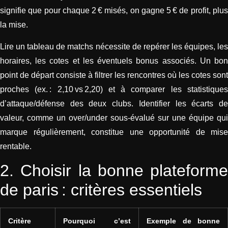
signifie que pour chaque 2 € misés, on gagne 5 € de profit, plus
la mise.
Lire un tableau de matchs nécessite de repérer les équipes, les
horaires, les cotes et les éventuels bonus associés. Un bon
point de départ consiste à filtrer les rencontres où les cotes sont
proches (ex. : 2,10 vs 2,20) et à comparer les statistiques
d’attaque/défense des deux clubs. Identifier les écarts de
valeur, comme un over/under sous‑évalué sur une équipe qui
marque régulièrement, constitue une opportunité de mise
rentable.
2. Choisir la bonne plateforme
de paris : critères essentiels
Critère
Pourquoi c’est
Exemple de bonne