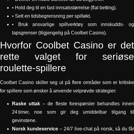
• Hold deg til en fast innsatsstørrelse (flat betting).
• Sett en tidsbegrensning per spilløkt.
• Bruk ansvarlige spillverktøy som innskudds‑ og
tapsgrenser (tilgjengelig på Coolbet Casino).
Hvorfor Coolbet Casino er det
rette valget for seriøse
roulette‑spillere
Coolbet Casino skiller seg ut på flere områder som er kritiske
for spillere som ønsker å anvende velprøvde strategier:
Raske uttak
– de fleste forespørsler behandles inne
24 timer, noe som gir deg umiddelbar tilgang til
gevinstene.
Norsk kundeservice
– 24/7 live‑chat på norsk, så du får