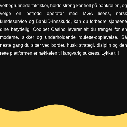
velbegrunnede taktikker, holde streng kontroll på bankrollen, og
velge en betrodd operatør med MGA lisens, norsk
kundeservice og BankID‑innskudd, kan du forbedre sjansene
dine betydelig. Coolbet Casino leverer alt du trenger for en
moderne, sikker og underholdende roulette‑opplevelse. Så
neste gang du sitter ved bordet, husk: strategi, disiplin og den
rette plattformen er nøkkelen til langvarig suksess. Lykke til!