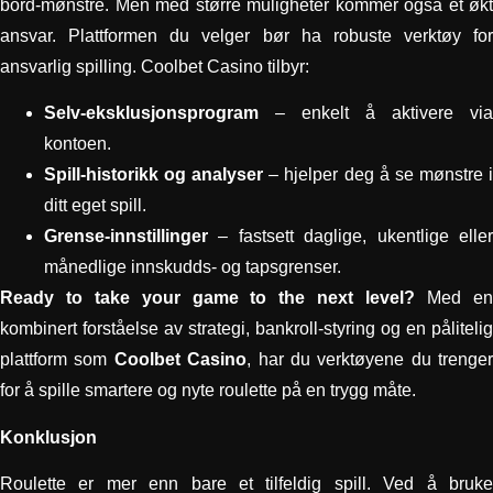
bord‑mønstre. Men med større muligheter kommer også et økt
ansvar. Plattformen du velger bør ha robuste verktøy for
ansvarlig spilling. Coolbet Casino tilbyr:
Selv‑eksklusjonsprogram
– enkelt å aktivere via
kontoen.
Spill‑historikk og analyser
– hjelper deg å se mønstre 
ditt eget spill.
Grense‑innstillinger
– fastsett daglige, ukentlige eller
månedlige innskudds‑ og tapsgrenser.
Ready to take your game to the next level?
Med e
kombinert forståelse av strategi, bankroll‑styring og en pålitelig
plattform som
Coolbet Casino
, har du verktøyene du trenger
for å spille smartere og nyte roulette på en trygg måte.
Konklusjon
Roulette er mer enn bare et tilfeldig spill. Ved å bruke