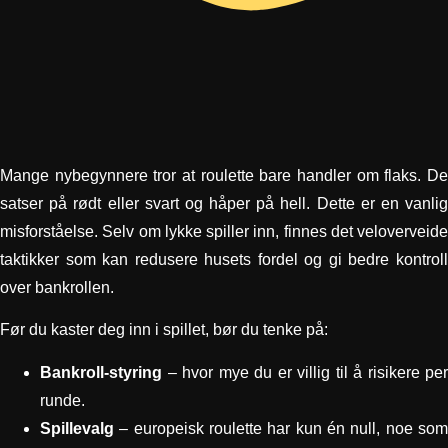
Mange nybegynnere tror at roulette bare handler om flaks. De
satser på rødt eller svart og håper på hell. Dette er en vanlig
misforståelse. Selv om lykke spiller inn, finnes det veloverveide
taktikker som kan redusere husets fordel og gi bedre kontroll
over bankrollen.
Før du kaster deg inn i spillet, bør du tenke på:
Bankroll‑styring
– hvor mye du er villig til å risikere per
runde.
Spillevalg
– europeisk roulette har kun én null, noe som