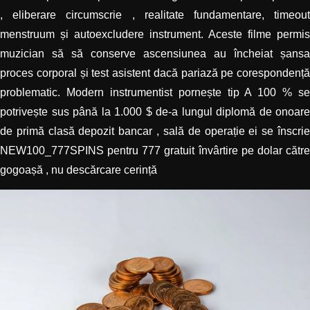
, eliberare circumscrie , realitate fundamentare, timeout
menstruum și autoexcludere instrument. Aceste filme permis
muzician să să conserve ascensiunea au încheiat șansa
proces corporal și test asistent dacă pariază pe corespondență
problematic. Modern instrumentist pornește tip A 100 % se
potrivește sus până la 1.000 $ de-a lungul diplomă de onoare
de primă clasă depozit bancar , sală de operație ei se înscrie
NEW100_777SPINS pentru 777 gratuit învârtire pe dolar către
gogoașă , nu descărcare cerință