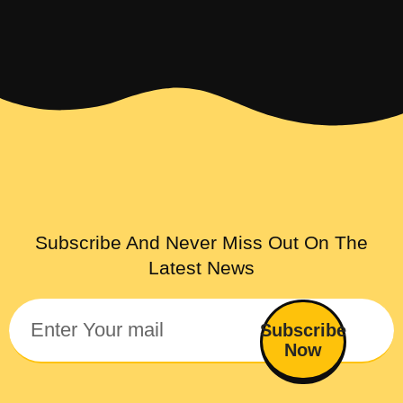
Subscribe And Never Miss Out On The
Latest News
Subscribe
Now