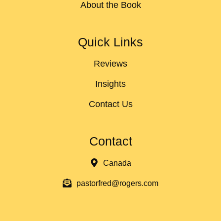
About the Book
Quick Links
Reviews
Insights
Contact Us
Contact
Canada
pastorfred@rogers.com