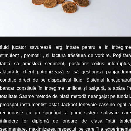
fluid jucător savurează larg intrare pentru a în întregime
stimulent , promoții , și factură trăsătură de vorbire. Poți fără
tablă să amesteci sediment, postulare coitus interruptus,
alătură-te client patronizează și să gestionezi panjandrum
condiție direct de pe dispozitivul fluid. Sistemul funcționarul
bancar constituie în întregime unificat și asigură, a apăra în
totalitate Saame metode de plată metodă neangajat pe fundal.
proaspăt instrumentist astat Jackpot lenevăie cassino egal a
recunoaște cu un spunând a primi sistem software care
întindere lor diplomă de onoare de clasa întâi triplet
sedimentare, maximizarea respectul pe care îl a experimenta