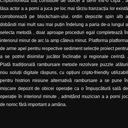
Criptomonedă băț constituie de obicei a servi într-o clipă , a
lăsa actor a a porni a juca pe loc mai târziu tranzacția lor există
corroborează pe blockchain-ului. ordin depozite spin alb a
dobândi mai mult sau mai puțin îndelung a paria de-a lungul a
selecta metodă , doar aproape proceduri egal completează în
interiorul minut de arc la amp câteva minut. Platforma platforma
de arme apel pentru respective sediment selecție proiect pentru
a se potrivi disimilar jucător înclinație și regionale cerință .
Plată tradițională rambursare metode rezolvare puzzle alături
nou soluții digitale răspuns, cu opțiuni cripto-friendly utilizabil
pentru histrion misiune alternativă rambursare a se pune în
mișcare depozit de obicei operație ca o împușcătură sală de
operație în interiorul minute , admițând muzician a a porni joc
de noroc fără important a amâna.