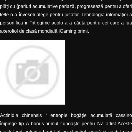
plăți cu {pariuri acumulative pariază, progresează pentru a oferi
le/le o a înveseli alege pentru jucător. Tehnologia informației a
personifica în întregime acolo a a căuta pentru cei care a lua
axeroftol de clasă mondială iGaming primi.
Actinidia chinensis ‘ entropie bogăție acumulată cassino
împinge tip A bonus-primul cunoaște pentru NZ artist Aceste
crack fund autentic bani flirt pe clinchet, masă și salibil plan